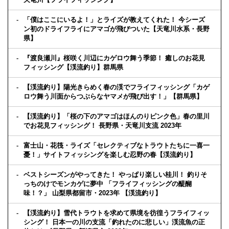
「僕はここにいるよ！」とライズが教えてくれた！ 今シーズ
ン初のドライフライにアマゴが飛びついた【天竜川水系・長野
県】
『渡良瀬川』桜咲く川辺にカゲロウ舞う季節！ 癒しのお花見
フィッシング【渓流釣り】群馬県
【渓流釣り】陽光きらめく春の渓でフライフィッシング「カゲ
ロウ舞う川面からつぶらなヤマメが飛び出す！」【群馬県】
【渓流釣り】「桜の下のアマゴはほんのりピンク色」春の里川
でお花見フィッシング！ 長野県・天竜川支流 2023年
富士山・花筏・ライズ「セレクティブなトラウトたちに一喜一
憂！」サイトフィッシングを楽しむ忍野の春【渓流釣り】
ベストシーズンがやってきた！ やっぱり楽しい桂川！ 釣りそ
っちのけでモンカゲに夢中 「フライフィッシングの醍醐
味！？」 山梨県都留市・2023年 【渓流釣り】
【渓流釣り】雪代トラウトを求めて県境を彷徨うフライフィッ
シング！ 日本一の川の支流「釣れたのに悲しい」渓流魚の正