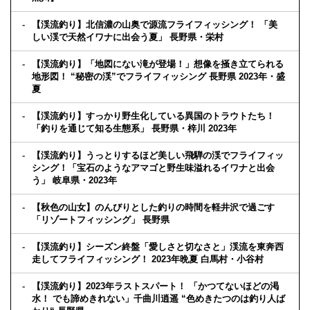
【渓流釣り】北信濃の山奥で源流フライフィッシング！ 「美
しい渓で天然イワナに出会う夏」 長野県・栄村
【渓流釣り】「地図にない滝が登場！」想像を掻き立てられる
地形図！ “秘密の渓”でフライフィッシング 長野県 2023年・盛
夏
【渓流釣り】すっかり野生化している異国のトラウトたち！
「釣りを通じて知る生態系」 長野県・梓川 2023年
【渓流釣り】うっとりするほど美しい飛騨の渓でフライフィッ
シング！「宝石のようなアマゴと野生味溢れるイワナと出会
う」 岐阜県・2023年
【秋色の山女】のんびりとした釣りの時間を軽井沢で過ごす
「リゾートフィッシング」 長野県
【渓流釣り】シーズン終盤「愛しさと切なさと」渓流を東奔西
走してフライフィッシング！ 2023年晩夏 白馬村・小谷村
【渓流釣り】2023年ラストスパート！ 「かつてないほどの渇
水！ でも諦めきれない」千曲川逍遥 “色めきたつのは釣り人ば