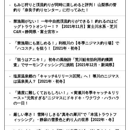
もみじ狩りと渓流釣りが同時に楽しめると評判！ 山梨県の管
釣り「奈良子釣りセンター」に行ってみた！
禁漁期がない！ 一年中自然渓流釣りができる！ 釣れるのはビ
ッグトラウトオンリー！？ 【2021年11月】富士川水系・芝川
C&R＜静岡県・富士宮市＞
「禁漁期にも楽しめる！」利根川の【冬季ニジマス釣り場】で
「ハコスチ」を狙う！【2021年・初冬】
「狙うはアニキ！」 初冬の風物詩「荒川鮭有効利用釣獲調
査」でサーモンフィッシングに挑戦【2021年12月・新潟県】
塩原温泉郷の「キャッチ&リリース区間」へ！ 箒川のニジマス
は温泉美人？【2021年・初冬】
「適度に難しくておもしろい！」＜黄瀬川冬季キャッチ＆リリ
ース＞“元気すぎる“ニジマスにドキドキ・ワクワク・ハラハラ
の一日！
厳しい寒さ！ 雪降りしきる“真冬の犀川”で「本流トラウトフ
ィッシング」・静寂の雪景色と釣り人の世界【2022年・冬】