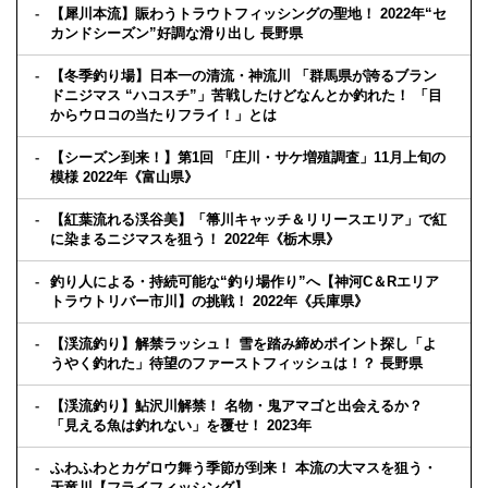
【犀川本流】賑わうトラウトフィッシングの聖地！ 2022年“セ
カンドシーズン”好調な滑り出し 長野県
【冬季釣り場】日本一の清流・神流川 「群馬県が誇るブラン
ドニジマス “ハコスチ”」苦戦したけどなんとか釣れた！ 「目
からウロコの当たりフライ！」とは
【シーズン到来！】第1回 「庄川・サケ増殖調査」11月上旬の
模様 2022年《富山県》
【紅葉流れる渓谷美】「箒川キャッチ＆リリースエリア」で紅
に染まるニジマスを狙う！ 2022年《栃木県》
釣り人による・持続可能な“釣り場作り”へ【神河C＆Rエリア
トラウトリバー市川】の挑戦！ 2022年《兵庫県》
【渓流釣り】解禁ラッシュ！ 雪を踏み締めポイント探し「よ
うやく釣れた」待望のファーストフィッシュは！？ 長野県
【渓流釣り】鮎沢川解禁！ 名物・鬼アマゴと出会えるか？
「見える魚は釣れない」を覆せ！ 2023年
ふわふわとカゲロウ舞う季節が到来！ 本流の大マスを狙う・
天竜川【フライフィッシング】