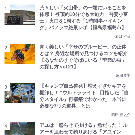
荒々しい「火山帯」の一端にいることを
体感！ 登頂約10分でも大迫力「吾妻小富
士」火口を1周する「1時間半ハイキン
グ」パノラマ絶景レポ【福島県福島市】
辰口 稚菜
青く美しい「幸せのブルービー」の正体
とは？ 身近な場所で見つけるコツを紹介
【あなたのすぐそばにいる「季節の虫」
の探し方 vol.21】
亀田恭平
【キャンプ自己啓発】増えすぎたギアを
棚卸し！ “ウルトラライト” 目指した「自
分スタイル」再構築でわかった「本当に
必要な7つの道具」とは
猫田 猫之介
アユは「怒らせて掛ける」魚だった！ ル
アーを追わせて釣りあげる「アユイン