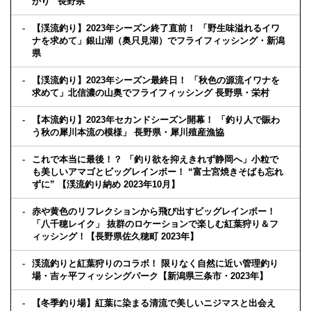
かり“ 長野県
【渓流釣り】2023年シーズン終了直前！ 「野生味溢れるイワ
ナを求めて」銀山湖（奥只見湖）でフライフィッシング・新潟
県
【渓流釣り】2023年シーズン最終日！ 「秋色の源流イワナを
求めて」北信濃の山奥でフライフィッシング 長野県・栄村
【本流釣り】2023年セカンドシーズン開幕！ 「釣り人で賑わ
う秋の犀川本流の模様」 長野県・犀川殖産漁協
これで本当に最後！？ 「釣り欲を抑えきれず静岡へ」小粒で
も美しいアマゴとビッグレインボー！ “富士宮焼きそばも忘れ
ずに” 【渓流釣り納め 2023年10月】
赤や黄色のリフレクションから飛び出すビッグレインボー！
「八千穂レイク」 抜群のロケーションで楽しむ紅葉狩り＆フ
ィッシング！【長野県佐久穂町 2023年】
渓流釣りと紅葉狩りのコラボ！ 限りなく自然に近い管理釣り
場・吉ヶ平フィッシングパーク【新潟県三条市・2023年】
【冬季釣り場】紅葉に染まる清流で美しいニジマスと出会え