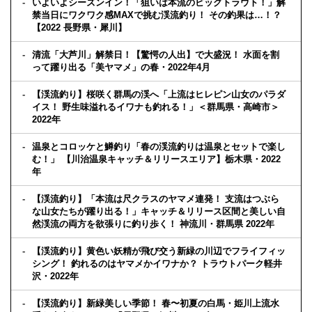
いよいよシーズンイン！「狙いは本流のビッグトラウト！」解
禁当日にワクワク感MAXで挑む渓流釣り！ その釣果は…！？
【2022 長野県・犀川】
清流「大芦川」解禁日！【驚愕の人出】で大盛況！ 水面を割
って躍り出る「美ヤマメ」の春・2022年4月
【渓流釣り】桜咲く群馬の渓へ「上流はヒレピン山女のパラダ
イス！ 野生味溢れるイワナも釣れる！」＜群馬県・高崎市＞
2022年
温泉とコロッケと鱒釣り「春の渓流釣りは温泉とセットで楽し
む！」 【川治温泉キャッチ＆リリースエリア】栃木県・2022
年
【渓流釣り】「本流は尺クラスのヤマメ連発！ 支流はつぶら
な山女たちが躍り出る！」キャッチ＆リリース区間と美しい自
然渓流の両方を欲張りに釣り歩く！ 神流川・群馬県 2022年
【渓流釣り】黄色い妖精が飛び交う新緑の川辺でフライフィッ
シング！ 釣れるのはヤマメかイワナか？ トラウトパーク軽井
沢・2022年
【渓流釣り】新緑美しい季節！ 春〜初夏の白馬・姫川上流水