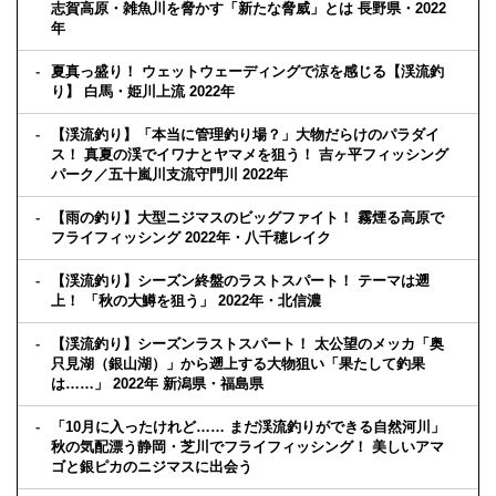
志賀高原・雑魚川を脅かす「新たな脅威」とは 長野県・2022
年
夏真っ盛り！ ウェットウェーディングで涼を感じる【渓流釣
り】 白馬・姫川上流 2022年
【渓流釣り】「本当に管理釣り場？」大物だらけのパラダイ
ス！ 真夏の渓でイワナとヤマメを狙う！ 吉ヶ平フィッシング
パーク／五十嵐川支流守門川 2022年
【雨の釣り】大型ニジマスのビッグファイト！ 霧煙る高原で
フライフィッシング 2022年・八千穂レイク
【渓流釣り】シーズン終盤のラストスパート！ テーマは遡
上！ 「秋の大鱒を狙う」 2022年・北信濃
【渓流釣り】シーズンラストスパート！ 太公望のメッカ「奥
只見湖（銀山湖）」から遡上する大物狙い「果たして釣果
は……」 2022年 新潟県・福島県
「10月に入ったけれど…… まだ渓流釣りができる自然河川」
秋の気配漂う静岡・芝川でフライフィッシング！ 美しいアマ
ゴと銀ピカのニジマスに出会う