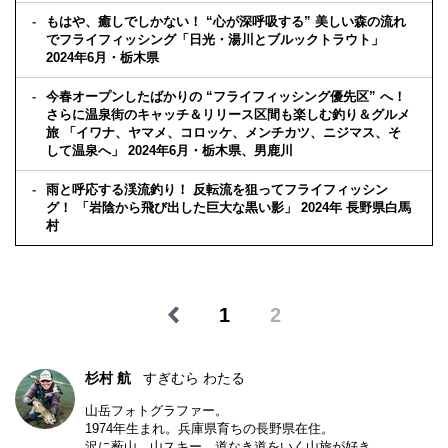
もはや、癒しでしかない！ “心が深呼吸する” 美しい森の流れ
でフライフィッシング「日光・湯川とブルックトラウト」
2024年6月・栃木県
今春オープンしたばかりの “フライフィッシング優先区” へ！
さらに温泉街のキャッチ＆リリース区間も楽しむ釣り＆グルメ
旅 「イワナ、ヤマメ、コロッケ、メンチカツ、ニジマス、そ
して温泉へ」 2024年6月・栃木県、男鹿川
雨と呼応する渓流釣り！ 反転流を狙ってフライフィッシン
グ！ 「岩陰から飛び出した巨大な黒い影」 2024年 長野県白馬
村
1
2
杉村 航
すぎむら わたる
山岳フォトグラファー。
1974年生まれ。兵庫県育ちの長野県在住。
沢に薮山、山スキー、道なき道をいく山旅が好き。