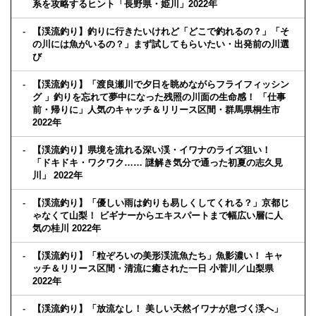
系を攻略するヒント「長野県・姫川」2022年
【渓流釣り】釣りに行きたいけれど「どこで釣れるの？」「そ
の川には魚がいるの？」まず試してもらいたい・出発前の川選
び
【渓流釣り】「渡良瀬川で夕日を眺めながらフライフィッシン
グ 」釣りを忘れて夢中になった残照の川面の生命感！ 「仕事
前・帰りに」人気のキャッチ＆リリース区間・群馬県桐生市
2022年
【渓流釣り】県境を流れる深い渓・イワナのライズ狙い！
「ドキドキ・ワクワク…… 謎解き気分で通った初夏の志久見
川」 2022年
【渓流釣り】「優しい雨は釣りも易しくしてくれる？」京都じ
ゃなくて山梨！ ビギナーからエキスパートまで幅広い層に人
気の桂川 2022年
【渓流釣り】「粒ぞろいの美形渓流魚たち」魚影濃い！ キャ
ッチ＆リリース区間・清流に癒された一日 小菅川／山梨県
2022年
【渓流釣り】「放流なし！ 美しい天然イワナが息づく渓へ」