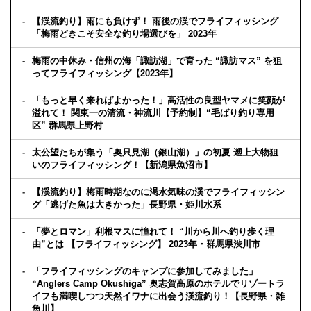
【渓流釣り】雨にも負けず！ 雨後の渓でフライフィッシング
「梅雨どきこそ安全な釣り場選びを」 2023年
梅雨の中休み・信州の海「諏訪湖」で育った “諏訪マス” を狙
ってフライフィッシング【2023年】
「もっと早く来ればよかった！」高活性の良型ヤマメに笑顔が
溢れて！ 関東一の清流・神流川【予約制】“毛ばり釣り専用
区” 群馬県上野村
太公望たちが集う「奥只見湖（銀山湖）」の初夏 遡上大物狙
いのフライフィッシング！【新潟県魚沼市】
【渓流釣り】梅雨時期なのに渇水気味の渓でフライフィッシン
グ「逃げた魚は大きかった」長野県・姫川水系
「夢とロマン」利根マスに憧れて！ “川から川へ釣り歩く理
由”とは 【フライフィッシング】 2023年・群馬県渋川市
「フライフィッシングのキャンプに参加してみました」
“Anglers Camp Okushiga” 奥志賀高原のホテルでリゾートラ
イフも満喫しつつ天然イワナに出会う渓流釣り！【長野県・雑
魚川】