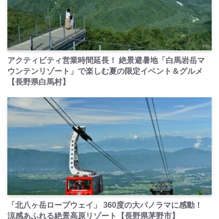
PR
アクティビティ営業時間延長！ 絶景避暑地「白馬岩岳マ
ウンテンリゾート」で楽しむ夏の限定イベント＆グルメ
【長野県白馬村】
PR
「北八ヶ岳ロープウェイ」 360度の大パノラマに感動！
涼感あふれる絶景高原リゾート【長野県茅野市】