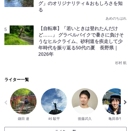
グ」のオリジナリティ＆おもしろさを知
る
あめのちはれ
【自転車】「若いときは登れたんだけ
ど……」 グラベルバイクで暑さに負けそ
うなヒルクライム、砂利道を疾走して少
年時代を振り返る50代の夏 長野県｜
2026年
杉村 航
ライター一覧
鎌田 遼
峠 駿平
後藤武久
亀田恭平