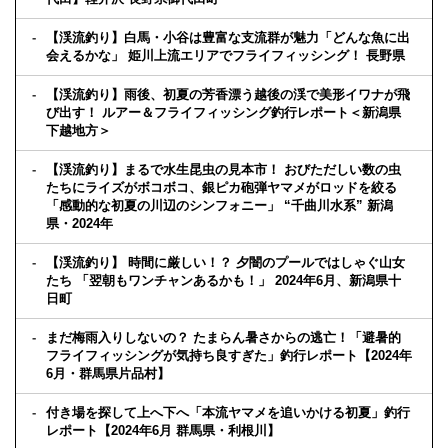
【渓流釣り】白馬・小谷は豊富な支流群が魅力「どんな魚に出
会えるかな」 姫川上流エリアでフライフィッシング！ 長野県
【渓流釣り】雨後、初夏の芳香漂う越後の渓で美形イワナが飛
び出す！ ルアー＆フライフィッシング釣行レポート＜新潟県
下越地方＞
【渓流釣り】まるで水生昆虫の見本市！ おびただしい数の虫
たちにライズがボコボコ、銀ピカ砲弾ヤマメがロッドを絞る
「感動的な初夏の川辺のシンフォニー」 “千曲川水系” 新潟
県・2024年
【渓流釣り】 時間に厳しい！？ 夕闇のプールではしゃぐ山女
たち 「翌朝もワンチャンあるかも！」 2024年6月、新潟県十
日町
まだ梅雨入りしないの？ たまらん暑さからの逃亡！「避暑的
フライフィッシングが気持ち良すぎた」釣行レポート【2024年
6月・群馬県片品村】
付き場を探して上へ下へ「本流ヤマメを追いかける初夏」釣行
レポート【2024年6月 群馬県・利根川】