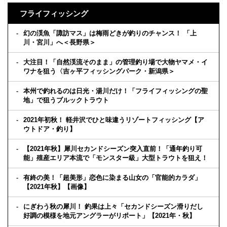
フライフィッシング
幻の渓魚「諏訪マス」は梅雨どきが釣りのチャンス！ 「上
川・宮川」へ＜長野県＞
大注目！「自然渓流そのまま」の管理釣り場で大物ヤマメ・イ
ワナを狙う〈吉ヶ平フィッシングパーク・新潟県＞
本州で釣れるのは日光・湯川だけ！「フライフィッシングの聖
地」で狙うブルックトラウト
2021年初秋！ 軽井沢でひと味違うリゾートフィッシング【ア
ウトドア・釣り】
【2021年秋】犀川セカンドシーズン突入直前！「通年釣り可
能」殖産エリア本流で「モンスター級」大型トラウトを狙え！
有終の美！「超美形」恋色に染まる山女の「官能的カラダ」
【2021年秋】【画像】
にぎわう秋の犀川！ 釣果は上々「セカンドシーズン滑りだし
好調の模様を地元アングラーがリポート」【2021年・秋】