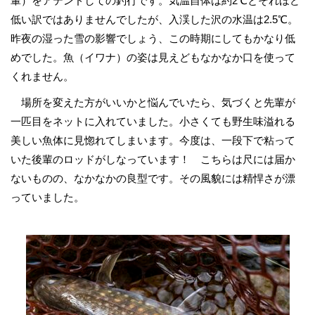
輩）をアテンドしての釣行です。気温自体は約2℃とそれほど
低い訳ではありませんでしたが、入渓した沢の水温は2.5℃。
昨夜の湿った雪の影響でしょう、この時期にしてもかなり低
めでした。魚（イワナ）の姿は見えどもなかなか口を使って
くれません。
場所を変えた方がいいかと悩んでいたら、気づくと先輩が
一匹目をネットに入れていました。小さくても野生味溢れる
美しい魚体に見惚れてしまいます。今度は、一段下で粘って
いた後輩のロッドがしなっています！ こちらは尺には届か
ないものの、なかなかの良型です。その風貌には精悍さが漂
っていました。