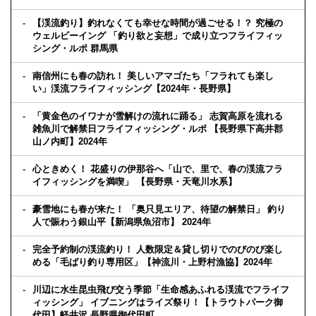
【渓流釣り】釣れなくても幸せな時間が過ごせる！？ 究極の
ウェルビーイング 「釣り欲と妄想」で成り立つフライフィッ
シング・ルポ 群馬県
南信州にも春の訪れ！ 美しいアマゴたち「フラれても楽し
い」渓流フライフィッシング【2024年・長野県】
「黄金色のイワナが雪解けの流れに踊る」 志賀高原を流れる
雑魚川で解禁日フライフィッシング・ルポ 【長野県下高井郡
山ノ内町】2024年
心ときめく！ 花盛りの伊那谷へ「山で、里で、春の渓流フラ
イフィッシングを満喫」 【長野県・天竜川水系】
豪雪地にも春が来た！ 「奥只見エリア、待望の解禁日」 釣り
人で賑わう銀山平【新潟県魚沼市】 2024年
完全予約制の渓流釣り！ 人数限定＆貸し切りでのびのび楽し
める「毛ばり釣り専用区」【神流川・上野村漁協】2024年
川辺に水生昆虫飛び交う季節「生命感あふれる渓流でフライフ
ィッシング」 イブニングはライズ祭り！【トラウトパーク御
代田】軽井沢 長野県御代田町