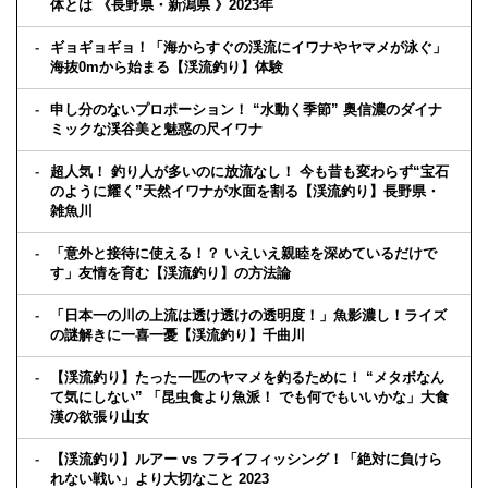
体とは 《長野県・新潟県 》2023年
ギョギョギョ！「海からすぐの渓流にイワナやヤマメが泳ぐ」
海抜0mから始まる【渓流釣り】体験
申し分のないプロポーション！ “水動く季節” 奥信濃のダイナ
ミックな渓谷美と魅惑の尺イワナ
超人気！ 釣り人が多いのに放流なし！ 今も昔も変わらず“宝石
のように耀く”天然イワナが水面を割る【渓流釣り】長野県・
雑魚川
「意外と接待に使える！？ いえいえ親睦を深めているだけで
す」友情を育む【渓流釣り】の方法論
「日本一の川の上流は透け透けの透明度！」魚影濃し！ライズ
の謎解きに一喜一憂【渓流釣り】千曲川
【渓流釣り】たった一匹のヤマメを釣るために！ “メタボなん
て気にしない” 「昆虫食より魚派！ でも何でもいいかな」大食
漢の欲張り山女
【渓流釣り】ルアー vs フライフィッシング！「絶対に負けら
れない戦い」より大切なこと 2023