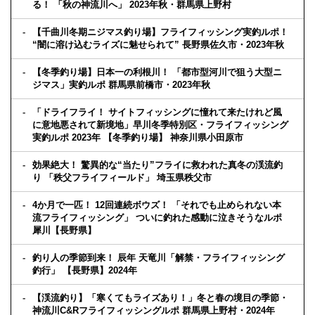
る！ 「秋の神流川へ」 2023年秋・群馬県上野村
【千曲川冬期ニジマス釣り場】フライフィッシング実釣ルポ！
“闇に溶け込むライズに魅せられて” 長野県佐久市・2023年秋
【冬季釣り場】日本一の利根川！ 「都市型河川で狙う大型ニ
ジマス」実釣ルポ 群馬県前橋市・2023年秋
「ドライフライ！ サイトフィッシングに憧れて来たけれど風
に意地悪されて新境地」早川冬季特別区・フライフィッシング
実釣ルポ 2023年 【冬季釣り場】 神奈川県小田原市
効果絶大！ 驚異的な“当たり”フライに救われた真冬の渓流釣
り 「秩父フライフィールド」 埼玉県秩父市
4か月で一匹！ 12回連続ボウズ！ 「それでも止められない本
流フライフィッシング」 ついに釣れた感動に泣きそうなルポ
犀川【長野県】
釣り人の季節到来！ 辰年 天竜川「解禁・フライフィッシング
釣行」 【長野県】2024年
【渓流釣り】「寒くてもライズあり！」冬と春の境目の季節・
神流川C&Rフライフィッシングルポ 群馬県上野村・2024年