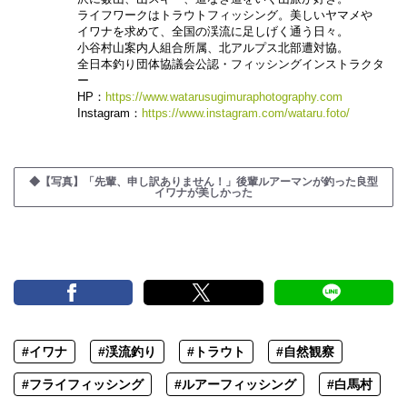
ライフワークはトラウトフィッシング。美しいヤマメや
イワナを求めて、全国の渓流に足しげく通う日々。
小谷村山案内人組合所属、北アルプス北部遭対協。
全日本釣り団体協議会公認・フィッシングインストラクタ
ー
HP：
https://www.watarusugimuraphotography.com
Instagram：
https://www.instagram.com/wataru.foto/
◆【写真】「先輩、申し訳ありません！」後輩ルアーマンが釣った良型
イワナが美しかった
#イワナ
#渓流釣り
#トラウト
#自然観察
#フライフィッシング
#ルアーフィッシング
#白馬村