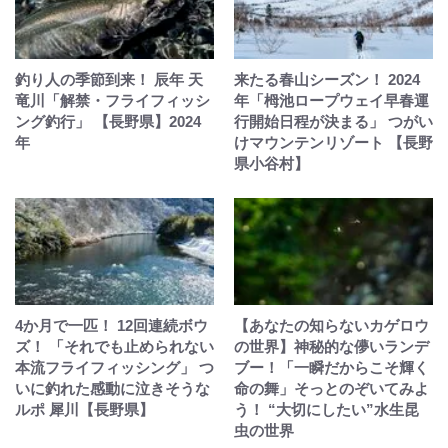
釣り人の季節到来！ 辰年 天
来たる春山シーズン！ 2024
竜川「解禁・フライフィッシ
年「栂池ロープウェイ早春運
ング釣行」 【長野県】2024
行開始日程が決まる」 つがい
年
けマウンテンリゾート 【長野
県小谷村】
4か月で一匹！ 12回連続ボウ
【あなたの知らないカゲロウ
ズ！ 「それでも止められない
の世界】神秘的な儚いランデ
本流フライフィッシング」 つ
ブー！「一瞬だからこそ輝く
いに釣れた感動に泣きそうな
命の舞」そっとのぞいてみよ
ルポ 犀川【長野県】
う！ “大切にしたい”水生昆
虫の世界