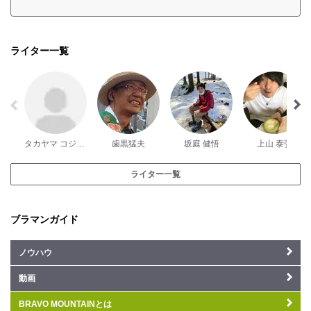
ライター一覧
タカヤマ コジロー
歯黒猛夫
坂庭 健悟
上山 泰弘
ライター一覧
ブラマンガイド
ノウハウ
動画
BRAVO MOUNTAINとは