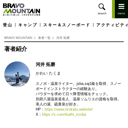
登山
キャンプ
スキー＆スノーボード
アクティビテ
BRAVO MOUNTAIN
著者一覧
河井 拓磨
著者紹介
河井 拓磨
かわい たくま
スノボ・温泉ライター。jsba,saj1級を取得、スノー
ボードインストラクターの経験あり。
パウダーを求めて日々降雪情報をチェック。
別府八湯温泉道名人、温泉ソムリエの資格を取得。
美人の湯、硫黄泉が好き。
HP：
https://www.rizokatu.website/
X：
https://x.com/ikathi_rizoba