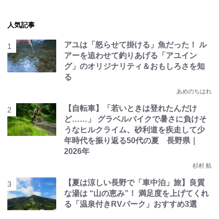
人気記事
アユは「怒らせて掛ける」魚だった！ ル
アーを追わせて釣りあげる「アユイン
グ」のオリジナリティ＆おもしろさを知
る
あめのちはれ
【自転車】「若いときは登れたんだけ
ど……」 グラベルバイクで暑さに負けそ
うなヒルクライム、砂利道を疾走して少
年時代を振り返る50代の夏 長野県｜
2026年
杉村 航
【夏は涼しい長野で「車中泊」旅】良質
な湯は “山の恵み”！ 満足度を上げてくれ
る「温泉付きRVパーク」おすすめ3選