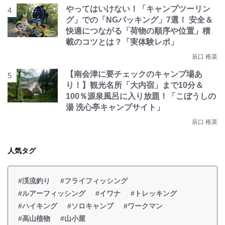
やってはいけない！「キャンプツーリン
グ」での「NGパッキング」7選！ 安全＆
快適につながる「荷物の順序や位置」積
載のコツとは？「実体験レポ」
辰口 稚菜
【南会津に要チェックのキャンプ場あ
り！】観光名所「大内宿」まで10分＆
100％源泉風呂に入り放題！「こぼうしの
湯 洗心亭キャンプサイト」
辰口 稚菜
人気タグ
#渓流釣り
#フライフィッシング
#ルアーフィッシング
#イワナ
#トレッキング
#ハイキング
#ソロキャンプ
#ワークマン
#高山植物
#山小屋