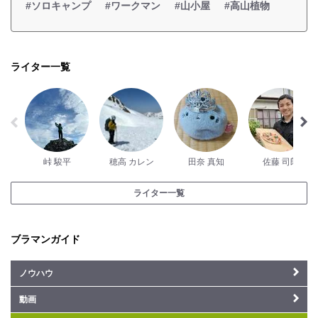
#ソロキャンプ
#ワークマン
#山小屋
#高山植物
ライター一覧
峠 駿平
穂高 カレン
田奈 真知
佐藤 司郎
ライター一覧
ブラマンガイド
ノウハウ
動画