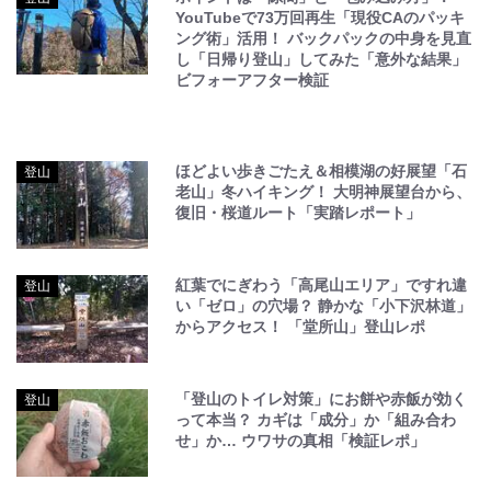
YouTubeで73万回再生「現役CAのパッキ
ング術」活用！ バックパックの中身を見直
し「日帰り登山」してみた「意外な結果」
ビフォーアフター検証
ほどよい歩きごたえ＆相模湖の好展望「石
登山
老山」冬ハイキング！ 大明神展望台から、
復旧・桜道ルート「実踏レポート」
紅葉でにぎわう「高尾山エリア」ですれ違
登山
い「ゼロ」の穴場？ 静かな「小下沢林道」
からアクセス！ 「堂所山」登山レポ
「登山のトイレ対策」にお餅や赤飯が効く
登山
って本当？ カギは「成分」か「組み合わ
せ」か… ウワサの真相「検証レポ」