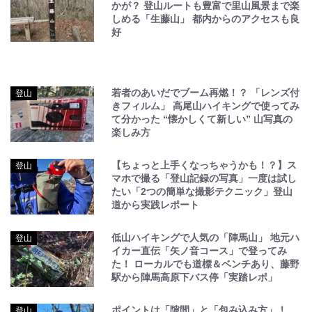
かが？ 登山ルートも豊富で里山風景まで楽
しめる「生藤山」 都内からのアクセスも良
好
若者のあいだでブーム再燃！？ 「レンズ付
登山
きフィルム」 高尾山ハイキングで使ってみ
て分かった “懐かしくて新しい” 山写真の
楽しみ方
【ちょっと上手くなっちゃうかも！？】ス
登山
マホで撮る「登山記録の写真」一度は試し
たい「2つの簡単な撮影テクニック」登山
道から実践レポート
低山ハイキングで人気の「陣馬山」 地元ハ
登山
イカー直伝「矢ノ音コース」で登ってみ
た！ ローカルでも道標＆ベンチあり、藤野
駅から陣馬高原下バス停「実踏レポ」
ポイントは「隙間」と「包み込み方」！
登山