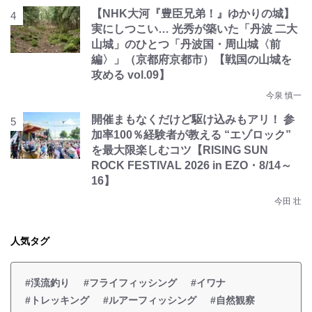
【NHK大河『豊臣兄弟！』ゆかりの城】
実にしつこい… 光秀が築いた「丹波 二大
山城」のひとつ「丹波国・周山城〈前
編〉」（京都府京都市）【戦国の山城を
攻める vol.09】
今泉 慎一
開催まもなくだけど駆け込みもアリ！ 参
加率100％経験者が教える “エゾロック”
を最大限楽しむコツ【RISING SUN
ROCK FESTIVAL 2026 in EZO・8/14～
16】
今田 壮
人気タグ
#渓流釣り
#フライフィッシング
#イワナ
#トレッキング
#ルアーフィッシング
#自然観察