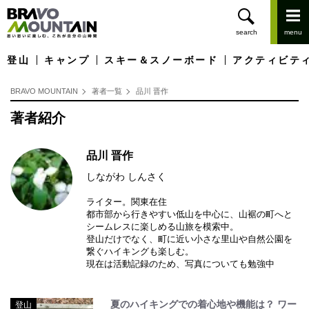
登山
キャンプ
スキー＆スノーボード
アクティビテ
BRAVO MOUNTAIN
著者一覧
品川 晋作
著者紹介
品川 晋作
しながわ しんさく
ライター。関東在住
都市部から行きやすい低山を中心に、山裾の町へと
シームレスに楽しめる山旅を模索中。
登山だけでなく、町に近い小さな里山や自然公園を
繋ぐハイキングも楽しむ。
現在は活動記録のため、写真についても勉強中
夏のハイキングでの着心地や機能は？ ワー
登山