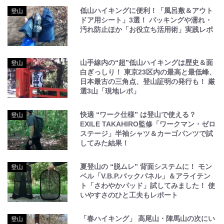
低山ハイキングに便利！「風呂敷＆アウト
登山
ドア用シート」3選！ パッキングや濡れ・
汚れ防止ほか「お役立ち活用術」実践レポ
山手線内の“超”低山ハイキングは歴史＆面
登山
白ぎっしり！ 東京23区内の最高と最低峰、
日本最古の三角点、登山証明の発行も！ 厳
選3山「現地レポ」
快適 “ワーク仕様” は登山で使える？
登山
EXILE TAKAHIRO監修「ワークマン・ゼロ
ステージ」半袖シャツ＆カーゴパンツで試
してみた結果！
夏登山の “脱ムレ” 背面システムに！ モン
登山
ベル「V.B.P.バックパネル」＆アライテン
ト「さわやかパッド」試してみました！ 使
いやすさのひと工夫もレポート
「春ハイキング」 高尾山・陣馬山の次にい
登山