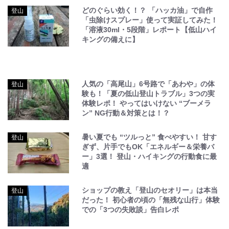
どのぐらい効く！？ 「ハッカ油」で自作
登山
「虫除けスプレー」使って実証してみた！
「溶液30ml・5段階」レポート【低山ハイ
キングの備えに】
人気の「高尾山」6号路で「あわや」の体
登山
験も！「夏の低山登山トラブル」3つの実
体験レポ！ やってはいけない “ブーメラ
ン” NG行動＆対策とは！？
暑い夏でも “ツルっと” 食べやすい！ 甘す
登山
ぎず、片手でもOK「エネルギー＆栄養バ
ー」3選！ 登山・ハイキングの行動食に最
適
ショップの教え「登山のセオリー」は本当
登山
だった！ 初心者の頃の「無残な山行」体験
での「3つの失敗談」告白レポ