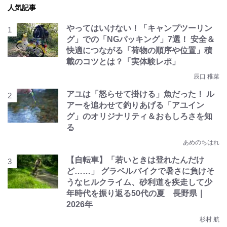
人気記事
やってはいけない！「キャンプツーリン
グ」での「NGパッキング」7選！ 安全＆
快適につながる「荷物の順序や位置」積
載のコツとは？「実体験レポ」
辰口 稚菜
アユは「怒らせて掛ける」魚だった！ ル
アーを追わせて釣りあげる「アユイン
グ」のオリジナリティ＆おもしろさを知
る
あめのちはれ
【自転車】「若いときは登れたんだけ
ど……」 グラベルバイクで暑さに負けそ
うなヒルクライム、砂利道を疾走して少
年時代を振り返る50代の夏 長野県｜
2026年
杉村 航