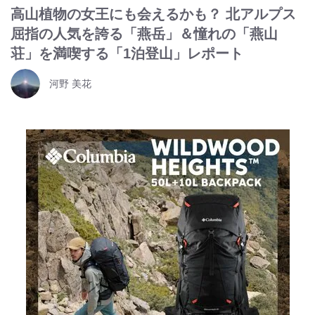
高山植物の女王にも会えるかも？ 北アルプス
屈指の人気を誇る「燕岳」＆憧れの「燕山
荘」を満喫する「1泊登山」レポート
河野 美花