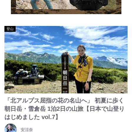
登山
「北アルプス屈指の花の名山へ」 初夏に歩く
朝日岳・雪倉岳 1泊2日の山旅【日本で山登り
はじめました vol.7】
安涼奈