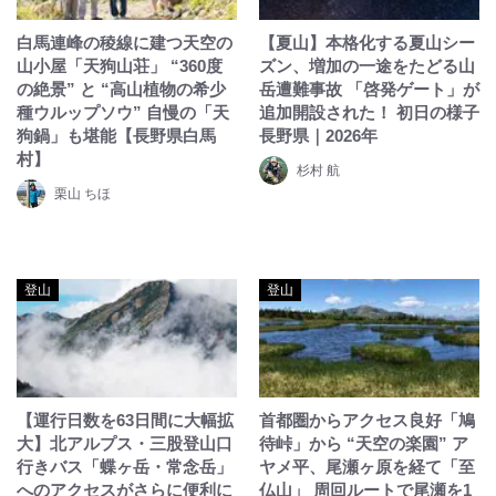
白馬連峰の稜線に建つ天空の
【夏山】本格化する夏山シー
山小屋「天狗山荘」 “360度
ズン、増加の一途をたどる山
の絶景” と “高山植物の希少
岳遭難事故 「啓発ゲート」が
種ウルップソウ” 自慢の「天
追加開設された！ 初日の様子
狗鍋」も堪能【長野県白馬
長野県｜2026年
村】
杉村 航
栗山 ちほ
登山
登山
【運行日数を63日間に大幅拡
首都圏からアクセス良好「鳩
大】北アルプス・三股登山口
待峠」から “天空の楽園” ア
行きバス「蝶ヶ岳・常念岳」
ヤメ平、尾瀬ヶ原を経て「至
へのアクセスがさらに便利に
仏山」 周回ルートで尾瀬を1