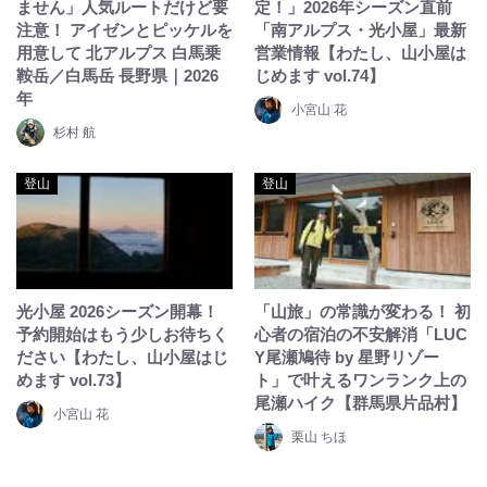
ません」人気ルートだけど要
定！」2026年シーズン直前
注意！ アイゼンとピッケルを
「南アルプス・光小屋」最新
用意して 北アルプス 白馬乗
営業情報【わたし、山小屋は
鞍岳／白馬岳 長野県｜2026
じめます vol.74】
年
小宮山 花
杉村 航
登山
登山
光小屋 2026シーズン開幕！
「山旅」の常識が変わる！ 初
予約開始はもう少しお待ちく
心者の宿泊の不安解消「LUC
ださい【わたし、山小屋はじ
Y尾瀬鳩待 by 星野リゾー
めます vol.73】
ト」で叶えるワンランク上の
尾瀬ハイク【群馬県片品村】
小宮山 花
栗山 ちほ