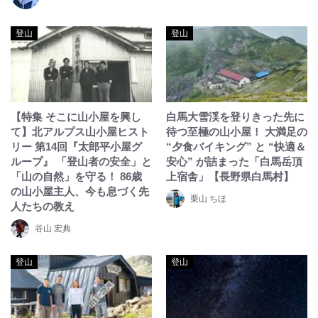
登山
登山
【特集 そこに山小屋を興し
白馬大雪渓を登りきった先に
て】北アルプス山小屋ヒスト
待つ至極の山小屋！ 大満足の
リー 第14回『太郎平小屋グ
“夕食バイキング” と “快適＆
ループ』 「登山者の安全」と
安心” が詰まった「白馬岳頂
「山の自然」を守る！ 86歳
上宿舎」【長野県白馬村】
の山小屋主人、今も息づく先
栗山 ちほ
人たちの教え
谷山 宏典
登山
登山