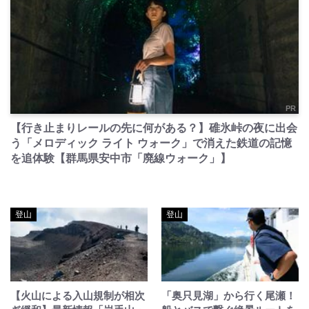
PR
【行き止まりレールの先に何がある？】碓氷峠の夜に出会
う「メロディック ライト ウォーク」で消えた鉄道の記憶
を追体験【群馬県安中市「廃線ウォーク」】
登山
登山
【火山による入山規制が相次
「奥只見湖」から行く尾瀬！