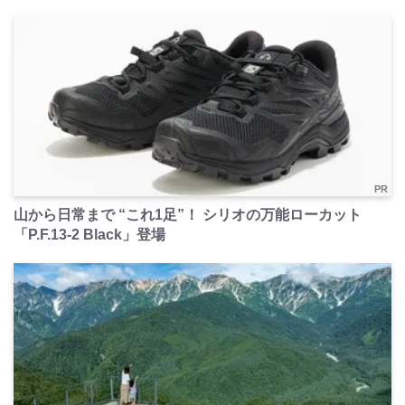
PR
山から日常まで “これ1足”！ シリオの万能ローカット
「P.F.13-2 Black」登場