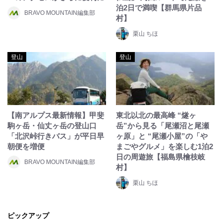
泊2日で満喫【群馬県片品
BRAVO MOUNTAIN編集部
村】
栗山 ちほ
登山
登山
【南アルプス最新情報】甲斐
東北以北の最高峰 “燧ヶ
駒ヶ岳・仙丈ヶ岳の登山口
岳”から見る「尾瀬沼と尾瀬
「北沢峠行きバス」が平日早
ヶ原」と “尾瀬小屋”の「や
朝便を増便
まごやグルメ」を楽しむ1泊2
日の周遊旅【福島県檜枝岐
BRAVO MOUNTAIN編集部
村】
栗山 ちほ
ピックアップ