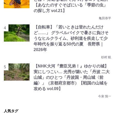
【あなたのすぐそばにいる「季節の虫」
の探し方 vol.21】
亀田恭平
【自転車】「若いときは登れたんだけ
ど……」 グラベルバイクで暑さに負けそ
うなヒルクライム、砂利道を疾走して少
年時代を振り返る50代の夏 長野県｜
2026年
杉村 航
【NHK大河『豊臣兄弟！』ゆかりの城】
実にしつこい… 光秀が築いた「丹波 二大
山城」のひとつ「丹波国・周山城〈前
編〉」（京都府京都市）【戦国の山城を
攻める vol.09】
今泉 慎一
人気タグ