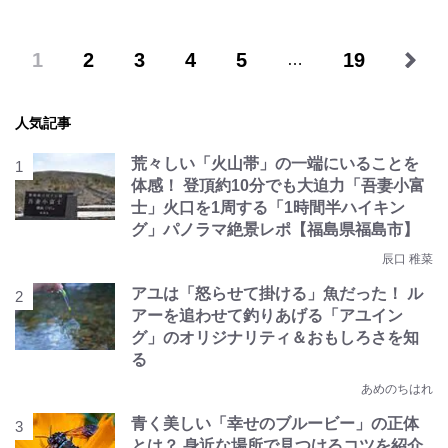
1
2
3
4
5
19
…
人気記事
荒々しい「火山帯」の一端にいることを
体感！ 登頂約10分でも大迫力「吾妻小富
士」火口を1周する「1時間半ハイキン
グ」パノラマ絶景レポ【福島県福島市】
辰口 稚菜
アユは「怒らせて掛ける」魚だった！ ル
アーを追わせて釣りあげる「アユイン
グ」のオリジナリティ＆おもしろさを知
る
あめのちはれ
青く美しい「幸せのブルービー」の正体
とは？ 身近な場所で見つけるコツを紹介