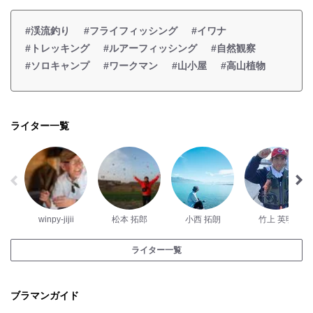
#渓流釣り
#フライフィッシング
#イワナ
#トレッキング
#ルアーフィッシング
#自然観察
#ソロキャンプ
#ワークマン
#山小屋
#高山植物
ライター一覧
winpy-jijii
松本 拓郎
小西 拓朗
竹上 英明
ライター一覧
ブラマンガイド