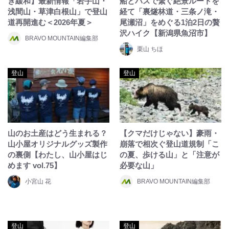
ぎ緩和】最新情報「岩手山・
船とバスで繋ぐ絶景ルートを
浅間山・草津白根山」で登山
経て「裏燧林道・三条ノ滝・
道再開進む＜2026年夏＞
尾瀬沼」をめぐる1泊2日の贅
沢ハイク【新潟県魚沼市】
BRAVO MOUNTAIN編集部
栗山 ちほ
登山
登山
山のお土産はどう生まれる？
【クマだけじゃない】豪雨・
山小屋オリジナルグッズ製作
崩落で相次ぐ登山道規制「こ
の裏側【わたし、山小屋はじ
の夏、歩ける山」と「注意が
めます vol.75】
必要な山」
小宮山 花
BRAVO MOUNTAIN編集部
登山
登山