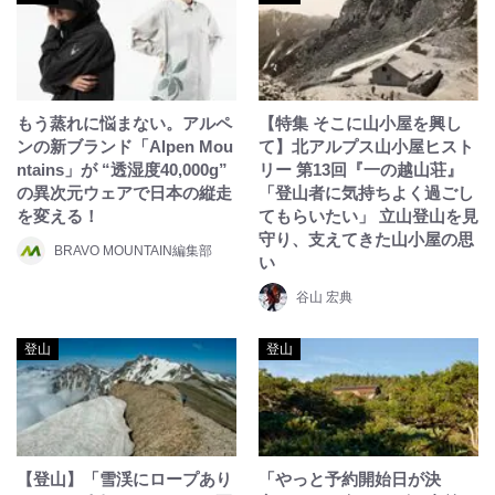
もう蒸れに悩まない。アルペ
【特集 そこに山小屋を興し
ンの新ブランド「Alpen Mou
て】北アルプス山小屋ヒスト
ntains」が “透湿度40,000g”
リー 第13回『一の越山荘』
の異次元ウェアで日本の縦走
「登山者に気持ちよく過ごし
を変える！
てもらいたい」 立山登山を見
守り、支えてきた山小屋の思
BRAVO MOUNTAIN編集部
い
谷山 宏典
登山
登山
【登山】「雪渓にロープあり
「やっと予約開始日が決