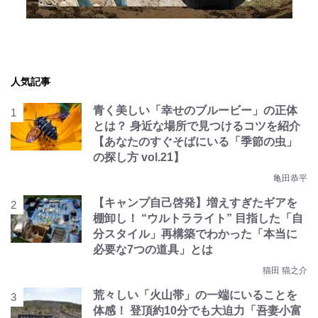
人気記事
青く美しい「幸せのブルービー」の正体
とは？ 身近な場所で見つけるコツを紹介
【あなたのすぐそばにいる「季節の虫」
の探し方 vol.21】
亀田恭平
【キャンプ自己啓発】増えすぎたギアを
棚卸し！ “ウルトラライト” 目指した「自
分スタイル」再構築でわかった「本当に
必要な7つの道具」とは
猫田 猫之介
荒々しい「火山帯」の一端にいることを
体感！ 登頂約10分でも大迫力「吾妻小富