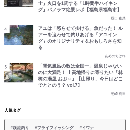
士」火口を1周する「1時間半ハイキン
グ」パノラマ絶景レポ【福島県福島市】
辰口 稚菜
アユは「怒らせて掛ける」魚だった！ ル
アーを追わせて釣りあげる「アユイン
グ」のオリジナリティ＆おもしろさを知
る
あめのちはれ
「電気風呂の数は全国一」温泉じゃない
のに大満足！ 上高地帰りに寄りたい「林
檎の湯屋 おぶ～」【山帰り、今日はどこ
でととのう？ vol.7】
芝崎 樹里
人気タグ
#渓流釣り
#フライフィッシング
#イワナ