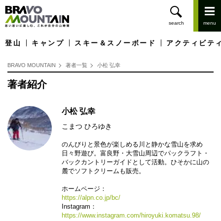
登山
キャンプ
スキー＆スノーボード
アクティビテ
BRAVO MOUNTAIN
著者一覧
小松 弘幸
著者紹介
小松 弘幸
こまつ ひろゆき
のんびりと景色が楽しめる川と静かな雪山を求め
日々野遊び。富良野・大雪山周辺でパックラフト・
バックカントリーガイドとして活動。ひそかに山の
麓でソフトクリームも販売。
ホームページ：
https://alpn.co.jp/bc/
Instagram：
https://www.instagram.com/hiroyuki.komatsu.98/