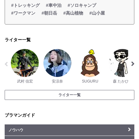
#トレッキング
#車中泊
#ソロキャンプ
#ワークマン
#朝日岳
#高山植物
#山小屋
ライター一覧
武村 信宏
安涼奈
SUGURU
森 たかひろ
ライター一覧
ブラマンガイド
ノウハウ