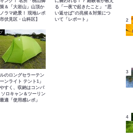
キング！ 名所「桃山御
に襲われる！？ 経験者が教え
策＆「大岩山」山頂か
る「一夜で起きたこと」 “思
ノラマ絶景！ 現地レポ
い返せば”の兆候＆対策につ
市伏見区・山科区】
いて「レポート」
プ
ルのロングセラーテン
ーンライト テント1」
やすく、収納はコンパ
 ソロキャン＆ツーリン
最適「使用感レポ」