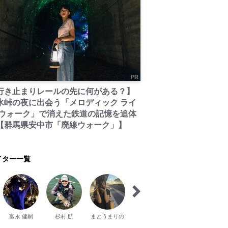
PR
行き止まりレールの先に何がある？】
氷峠の夜に出会う「メロディック ライ
 ウォーク」で消えた鉄道の記憶を追体
【群馬県安中市「廃線ウォーク」】
イター一覧
富永 健嗣
杉村 航
まとうまりの
北﨑 文香
田口 空