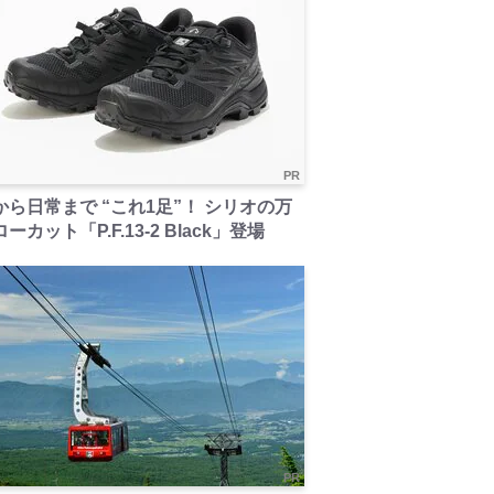
PR
から日常まで “これ1足”！ シリオの万
ーカット「P.F.13-2 Black」登場
PR