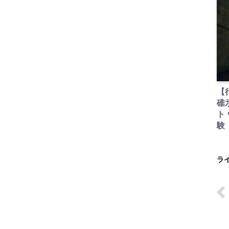
【
碓
ト
験
ラ