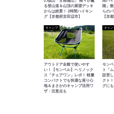
の低山「甘南備山」 樹々が薫
間ハイ
る登山道＆山頂の展望デッキ
陵」散
からは絶景！ 2時間ハイキン
らのパ
グ【京都府京田辺市】
【京都
キャンプ
キャン
アウトドア全般で使いやす
モンベ
い！【モンベル】ヘリノック
ト「ム
ス「チェアワン」レポ！ 軽量
設営し
コンパクトでも快適な座り心
クト！
地＆まさかのキャンプ活用ワ
グにも
ザ・注意点も