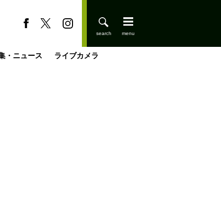
集・ニュース
ライブカメラ
登りはじめました
缶たん”CAN”P料理
小屋を興して
国の街角で
ーのネパール移住見聞録「Like a Rolling Stone」
具＆技術研究所
きららの“おぜ沼“日記
山小屋はじめます
載
スキー場
今日はどこでととのう？
山小屋