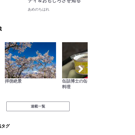
ティ＆おもしろさを知る
あめのちはれ
載
拝啓絶景
缶詰博士の缶たん”CAN”P
映える
料理
連載一覧
気タグ