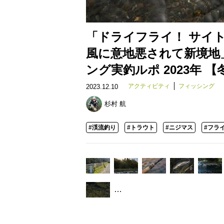
「ドライフライ！ サイ
風に意地悪されて新境地
ング実釣ルポ 2023年 
アクティビティ
フィッシング
2023.12.10
杉村 航
#渓流釣り
#トラウト
#ニジマス
#フラ
…