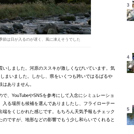
季節は日が入るのが遅く、風に凍えそうでした
震いしました。河原のススキが激しくなびいています。気
てしまいました。しかし、県をいくつも跨いではるばるや
肢はありません。
、YouTubeやSNSを参考にして入念にシミュレーショ
）入る場所も候補を選んでありましたし、フライローテー
出端をくじかれた感じです。もちろん天気予報もチェック
たのですが、地形などの影響でもう少し和らいでくれると