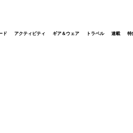
ード
アクティビティ
ギア＆ウェア
トラベル
連載
特
メラ
MTB
写真・動画
その他アクティビティ
キャンプ
スノー
その他
温泉・宿
名所・観光
季節の虫
日本で山
缶詰博士の
そこに山
ブーツの
日本人ハイカ
低山小道
尾瀬ガイド
わたし、
その他連
フィッシング
登山
食事・お酒
山帰り、