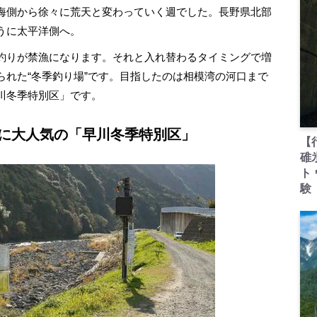
海側から徐々に荒天と変わっていく週でした。長野県北部
うに太平洋側へ。
釣りが禁漁になります。それと入れ替わるタイミングで増
られた“冬季釣り場”です。目指したのは相模湾の河口まで
川冬季特別区」です。
に大人気の「早川冬季特別区」
【
碓
ト
験