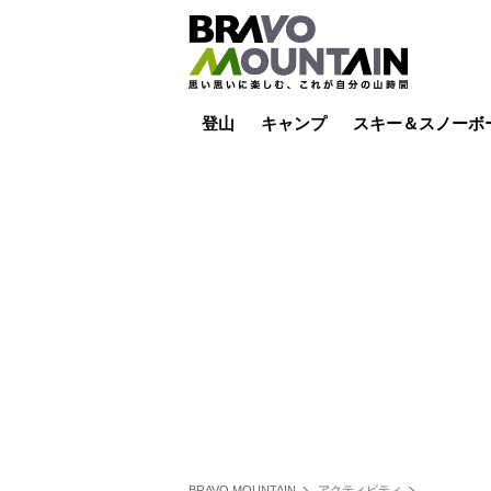
登山
キャンプ
スキー＆スノーボ
山小屋泊
山小屋ライブカメラ
テント泊
雪山
低山
山ご飯
その他登山
焚き火
その他キャンプ
スキー場ライブカ
バックカントリー
日帰り
キャンプ飯
スキー場
BRAVO MOUNTAIN
アクティビティ