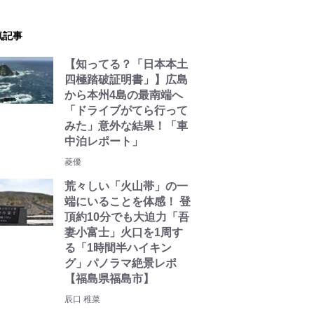
気記事
【知ってる？「日本本土
四極踏破証明書」】広島
から本州4島の最南端へ
「ドライブがてら行って
みた」意外な結果！「車
中泊レポート」
菱優
荒々しい「火山帯」の一
端にいることを体感！ 登
頂約10分でも大迫力「吾
妻小富士」火口を1周す
る「1時間半ハイキン
グ」パノラマ絶景レポ
【福島県福島市】
辰口 稚菜