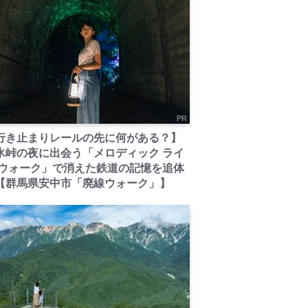
PR
行き止まりレールの先に何がある？】
氷峠の夜に出会う「メロディック ライ
 ウォーク」で消えた鉄道の記憶を追体
【群馬県安中市「廃線ウォーク」】