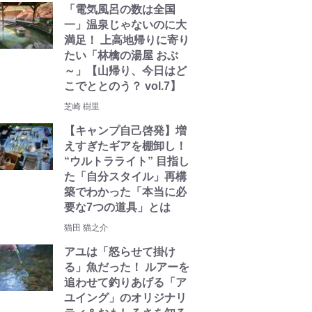
「電気風呂の数は全国
一」温泉じゃないのに大
満足！ 上高地帰りに寄り
たい「林檎の湯屋 おぶ
～」【山帰り、今日はど
こでととのう？ vol.7】
芝崎 樹里
【キャンプ自己啓発】増
えすぎたギアを棚卸し！
“ウルトラライト” 目指し
た「自分スタイル」再構
築でわかった「本当に必
要な7つの道具」とは
猫田 猫之介
アユは「怒らせて掛け
る」魚だった！ ルアーを
追わせて釣りあげる「ア
ユイング」のオリジナリ