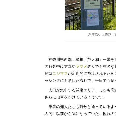
左岸沿いに道路（
神奈川県西部、箱根「芦ノ湖」一帯を
の解禁中はアユや
ヤマメ
釣りでも有名な
良型
ニジマス
が定期的に放流されるため
ッシングにも適した流れで、平日でも多
人口が集中する関東エリア、しかも高
さらに拍車をかけているようです。
筆者の知人たちも随分と通っているよう
人的に以前から気になっていた、憧れの