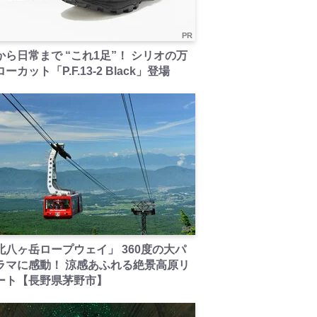
PR
から日常まで “これ1足”！ シリオの万
ーカット「P.F.13-2 Black」登場
PR
北八ヶ岳ロープウェイ」 360度の大パ
ラマに感動！ 涼感あふれる絶景高原リ
ート【長野県茅野市】