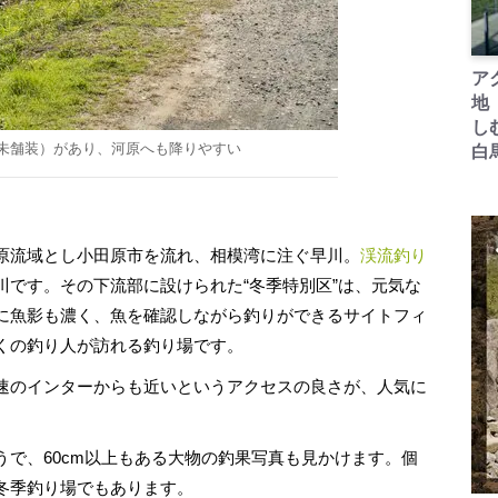
ア
地
し
未舗装）があり、河原へも降りやすい
白
原流域とし小田原市を流れ、相模湾に注ぐ早川。
渓流釣り
川です。その下流部に設けられた“冬季特別区”は、元気な
に魚影も濃く、魚を確認しながら釣りができるサイトフィ
くの釣り人が訪れる釣り場です。
速のインターからも近いというアクセスの良さが、人気に
で、60cm以上もある大物の釣果写真も見かけます。個
冬季釣り場でもあります。