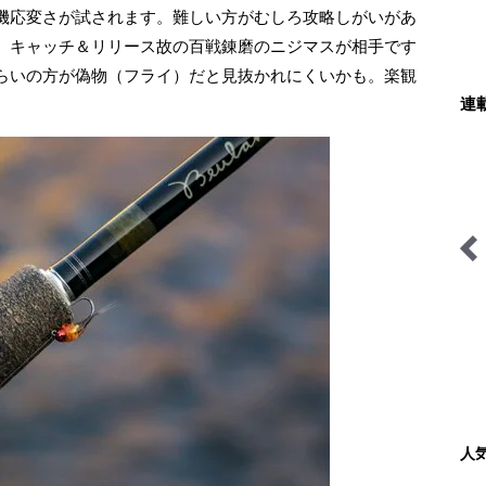
機応変さが試されます。難しい方がむしろ攻略しがいがあ
、キャッチ＆リリース故の百戦錬磨のニジマスが相手です
らいの方が偽物（フライ）だと見抜かれにくいかも。楽観
連
ハンモックハイキング -基
礎と応用-
人