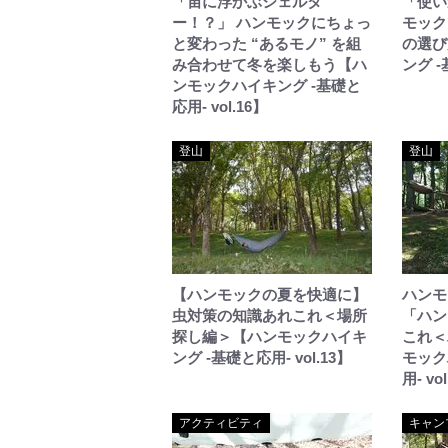
「宙に浮かぶシェルタ
「使い
ー！？」 ハンモックにちょっ
モック
と変わった “あるモノ” を組
の選び
み合わせて冬を楽しもう【ハ
ング -
ンモックハイキング -基礎と
応用- vol.16】
登山
登山
【ハンモックの夏を快適に】
ハンモ
虫対策の知識あれこれ＜場所
「ハン
探し編＞【ハンモックハイキ
これ＜
ング -基礎と応用- vol.13】
モック
用- vo
アクティビティ
キャン