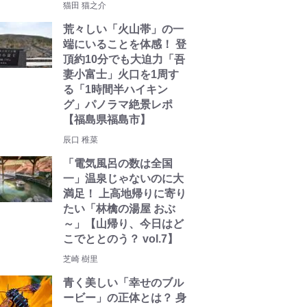
猫田 猫之介
荒々しい「火山帯」の一
端にいることを体感！ 登
頂約10分でも大迫力「吾
妻小富士」火口を1周す
る「1時間半ハイキン
グ」パノラマ絶景レポ
【福島県福島市】
辰口 稚菜
「電気風呂の数は全国
一」温泉じゃないのに大
満足！ 上高地帰りに寄り
たい「林檎の湯屋 おぶ
～」【山帰り、今日はど
こでととのう？ vol.7】
芝崎 樹里
青く美しい「幸せのブル
ービー」の正体とは？ 身