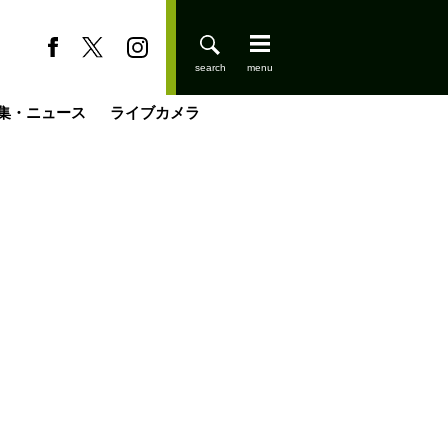
集・ニュース
ライブカメラ
登りはじめました
缶たん”CAN”P料理
小屋を興して
国の街角で
ーのネパール移住見聞録「Like a Rolling Stone」
具＆技術研究所
きららの“おぜ沼“日記
山小屋はじめます
載
スキー場
今日はどこでととのう？
山小屋