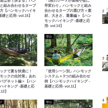
道は形で決まる」ハン
「1枚のシートが屋根や壁に
と組み合わせるタープ
早変わり」ハンモックと組み
方【ハンモックハイキ
合わせるタープの選び方＜素
基礎と応用- vol.15】
材、大きさ、重量編＞【ハン
モックハイキング -基礎と応
用- vol.14】
登山
ックで夏を快適に！
「使用シーン別」ハンモック
モックの虫対策」あれ
システム × 3つの組み合わせ
バグネット編＞【ハン
例【ハンモックハイキング -
ハイキング -基礎と応
基礎と応用- vol.11】
l.12】
プ
登山