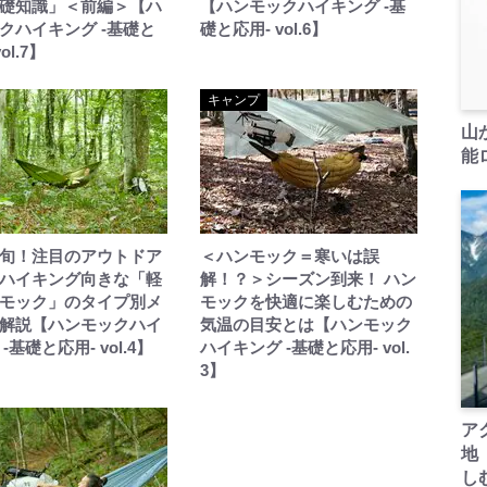
礎知識」＜前編＞【ハ
【ハンモックハイキング -基
クハイキング -基礎と
礎と応用- vol.6】
ol.7】
キャンプ
山
能ロ
旬！注目のアウトドア
＜ハンモック＝寒いは誤
ハイキング向きな「軽
解！？＞シーズン到来！ ハン
モック」のタイプ別メ
モックを快適に楽しむための
解説【ハンモックハイ
気温の目安とは【ハンモック
-基礎と応用- vol.4】
ハイキング -基礎と応用- vol.
3】
ア
地
し