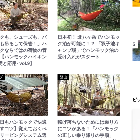
クも、シューズも、バ
日本初！ 北八ヶ岳でハンモッ
も吊るして保管！」ハ
ク泊が可能に！？ 「双子池キ
クならではの荷物の管
ャンプ場」でハンモック泊の
【ハンモックハイキン
受け入れがスタート
礎と応用- vol.9】
プ
登山
ピ
日もハンモックで快適
転げ落ちないためには乗り方
すコツ】覚えておくべ
にコツがある！「ハンモック
リーピングシステム選
の正しい乗り降りの手順」