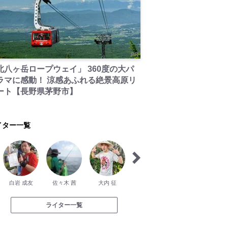
PR
北八ヶ岳ロープウェイ」 360度の大パ
ラマに感動！ 涼感あふれる絶景高原リ
ート【長野県茅野市】
イター一覧
白岩 成友
佐々木 茜
大内 征
竹上 英明
山田 静
ライター一覧