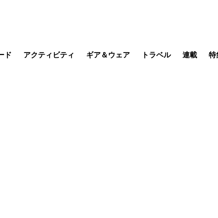
ード
アクティビティ
ギア＆ウェア
トラベル
連載
特
メラ
MTB
写真・動画
その他アクティビティ
キャンプ
スノー
その他
温泉・宿
名所・観光
季節の虫
日本で山
缶詰博士の
そこに山
ブーツの
日本人ハイカ
低山小道
尾瀬ガイド
わたし、
その他連
フィッシング
登山
食事・お酒
山帰り、