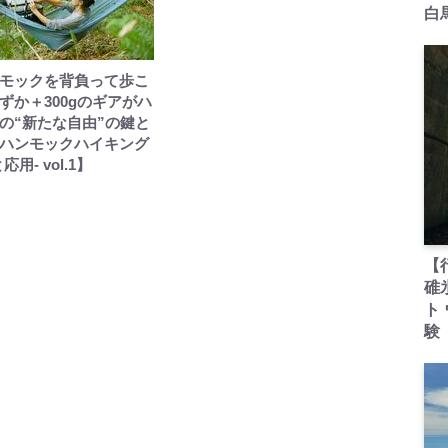
白
モックを背負って歩こ
ずか＋300gのギアがハ
の“新たな自由”の鍵と
ハンモックハイキング
応用- vol.1】
【
碓
ト
験