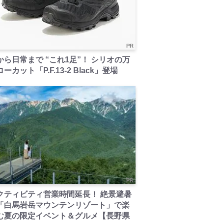
PR
から日常まで “これ1足”！ シリオの万
ーカット「P.F.13-2 Black」登場
PR
クティビティ営業時間延長！ 絶景避暑
「白馬岩岳マウンテンリゾート」で楽
む夏の限定イベント＆グルメ【長野県