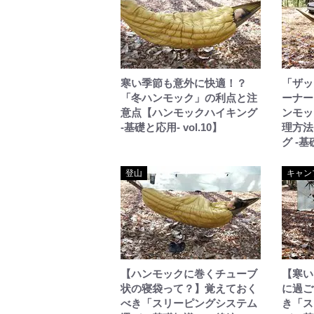
寒い季節も意外に快適！？
「ザッ
「冬ハンモック」の利点と注
ーナー
意点【ハンモックハイキング
ンモッ
-基礎と応用- vol.10】
理方法
グ -基
登山
キャン
【ハンモックに巻くチューブ
【寒い
状の寝袋って？】覚えておく
に過ご
べき「スリーピングシステム
き「ス