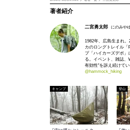
著者紹介
二宮勇太郎
にのみや
1982年、広島生まれ
カのロングトレイル「
プ「ハイカーズデポ」
る。イベント、雑誌、W
有効性”を訴え続けて
@hammock_hiking
キャンプ
登山