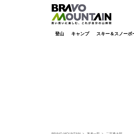
登山
キャンプ
スキー＆スノーボ
山小屋泊
山小屋ライブカメラ
テント泊
雪山
低山
山ご飯
その他登山
焚き火
その他キャンプ
スキー場ライブカ
バックカントリー
日帰り
キャンプ飯
スキー場
BRAVO MOUNTAIN
著者一覧
二宮勇太郎