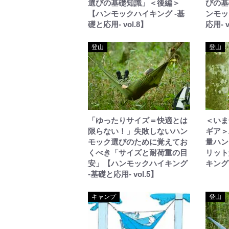
選びの基礎知識」＜後編＞
びの基
【ハンモックハイキング -基
ンモッ
礎と応用- vol.8】
応用- v
登山
登山
「ゆったりサイズ＝快適とは
＜いま
限らない！」失敗しないハン
ギア＞
モック選びのために覚えてお
量ハン
くべき「サイズと耐荷重の目
リット
安」【ハンモックハイキング
キング 
-基礎と応用- vol.5】
キャンプ
登山