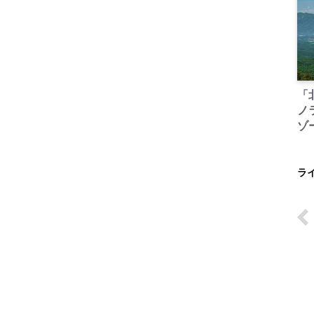
「
ノ
ゾ
ラ