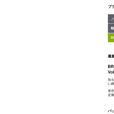
ブ
ノ
動
B
最
BR
Vol
知る
に縛
発売
定価：
バ