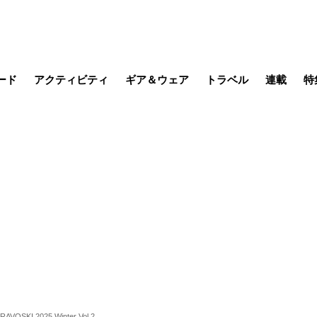
ード
アクティビティ
ギア＆ウェア
トラベル
連載
特
メラ
MTB
写真・動画
その他アクティビティ
キャンプ
スノー
その他
温泉・宿
名所・観光
缶詰博士の
そこに山
ブーツの
季節の虫
日本人ハイカ
低山小道
尾瀬ガイド
わたし、
耕して焙
その他連
フィッシング
登山
食事・お酒
日本で山
RAVOSKI 2025 Winter Vol.2