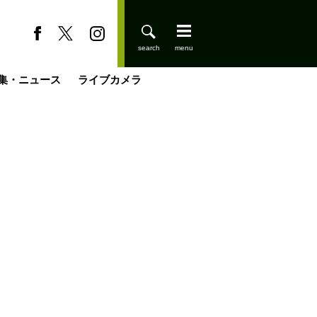
集・ニュース
ライブカメラ
缶たん”CAN”P料理
小屋を興して
国の街角で
ーのネパール移住見聞録「Like a Rolling Stone」
具＆技術研究所
きららの“おぜ沼“日記
山小屋はじめます
煎して走る男
載
スキー場
登りはじめました
山小屋