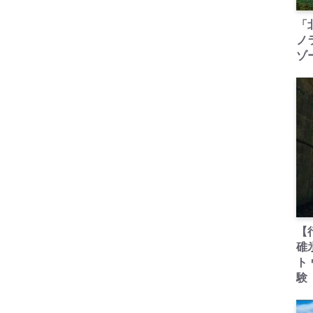
「
ノ
ゾ
【
碓
ト
験