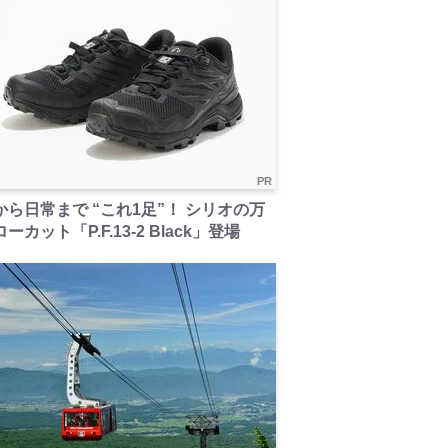
PR
から日常まで “これ1足”！ シリオの万
ーカット「P.F.13-2 Black」登場