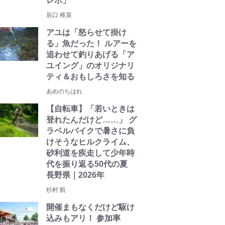
レポ」
辰口 稚菜
アユは「怒らせて掛け
る」魚だった！ ルアーを
追わせて釣りあげる「ア
ユイング」のオリジナリ
ティ＆おもしろさを知る
あめのちはれ
【自転車】「若いときは
登れたんだけど……」 グ
ラベルバイクで暑さに負
けそうなヒルクライム、
砂利道を疾走して少年時
代を振り返る50代の夏
長野県｜2026年
杉村 航
開催まもなくだけど駆け
込みもアリ！ 参加率