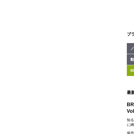
ブ
ノ
動
B
最
BR
Vol
知る
に縛
発売