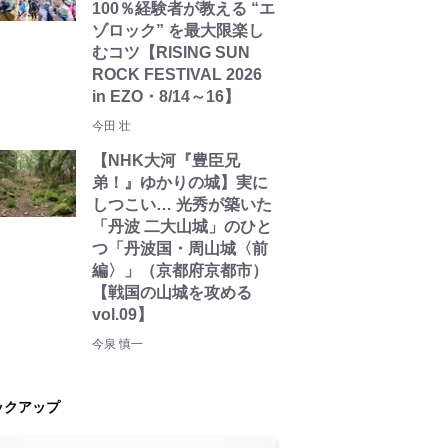
100％経験者が教える “エ
ゾロック” を最大限楽し
むコツ【RISING SUN
ROCK FESTIVAL 2026
in EZO・8/14～16】
今田 壮
【NHK大河『豊臣兄
弟！』ゆかりの城】実に
しつこい… 光秀が築いた
「丹波 二大山城」のひと
つ「丹波国・周山城〈前
編〉」（京都府京都市）
【戦国の山城を攻める
vol.09】
今泉 慎一
ックアップ