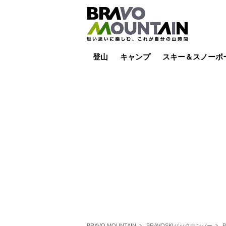
登山
キャンプ
スキー＆スノーボ
山小屋泊
山小屋ライブカメラ
テント泊
雪山
低山
山ご飯
その他登山
焚き火
その他キャンプ
スキー場ライブカ
バックカントリー
日帰り
キャンプ飯
スキー場
BRAVO MOUNTAIN
BRAVOSKIバックナンバー
B