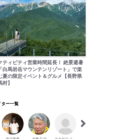
PR
クティビティ営業時間延長！ 絶景避暑
「白馬岩岳マウンテンリゾート」で楽
む夏の限定イベント＆グルメ【長野県
馬村】
イター一覧
中川政寿
大橋 弘治
タカヤマ コジロー
モリキ リサ
Tomoyo Honda