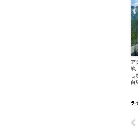
ア
地
し
白
ラ