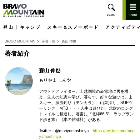
登山
キャンプ
スキー＆スノーボード
アクティビテ
BRAVO MOUNTAIN
著者一覧
森山 伸也
著者紹介
森山 伸也
もりやま しんや
アウトドアライター。上越国境の豪雪地に居を構
え、先人の知恵を学び、暮らす。好きな遊びは、山
スキー、源流釣り（テンカラ）、山菜採り、SUPツ
ーリング、MTB・・・人生は遊びだ。北欧のロング
トレイルに精通し、著書に『北緯66.6° ラップラン
ド歩き旅』（本の雑誌社）がある。
Twitter：@moriyamashinya
https://twitter.com/mori
yamashinya