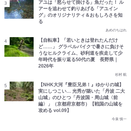
アユは「怒らせて掛ける」魚だった！ ル
アーを追わせて釣りあげる「アユイン
グ」のオリジナリティ＆おもしろさを知
る
あめのちはれ
【自転車】「若いときは登れたんだけ
ど……」 グラベルバイクで暑さに負けそ
うなヒルクライム、砂利道を疾走して少
年時代を振り返る50代の夏 長野県｜
2026年
杉村 航
【NHK大河『豊臣兄弟！』ゆかりの城】
実にしつこい… 光秀が築いた「丹波 二大
山城」のひとつ「丹波国・周山城〈前
編〉」（京都府京都市）【戦国の山城を
攻める vol.09】
今泉 慎一