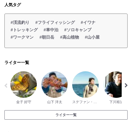
人気タグ
#渓流釣り
#フライフィッシング
#イワナ
#トレッキング
#車中泊
#ソロキャンプ
#ワークマン
#朝日岳
#高山植物
#山小屋
ライター一覧
金子 好守
山下 洋太
ステファン・ダントン
下川裕治
ライター一覧