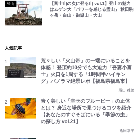
【富士山の次に登る山 vol.1】登山の魅力
登山
はムゲン大「パワーを感じる霊山」 秋田駒
ヶ岳・白山・御嶽山・大山
人気記事
荒々しい「火山帯」の一端にいることを
体感！ 登頂約10分でも大迫力「吾妻小富
士」火口を1周する「1時間半ハイキン
グ」パノラマ絶景レポ【福島県福島市】
辰口 稚菜
青く美しい「幸せのブルービー」の正体
とは？ 身近な場所で見つけるコツを紹介
【あなたのすぐそばにいる「季節の虫」
の探し方 vol.21】
亀田恭平