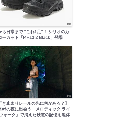
PR
から日常まで “これ1足”！ シリオの万
ーカット「P.F.13-2 Black」登場
PR
行き止まりレールの先に何がある？】
氷峠の夜に出会う「メロディック ライ
 ウォーク」で消えた鉄道の記憶を追体