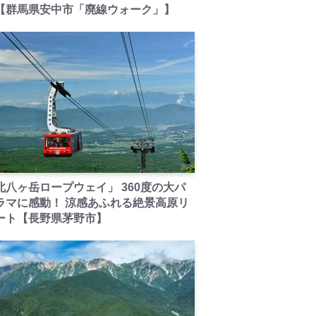
【群馬県安中市「廃線ウォーク」】
PR
北八ヶ岳ロープウェイ」 360度の大パ
ラマに感動！ 涼感あふれる絶景高原リ
ート【長野県茅野市】