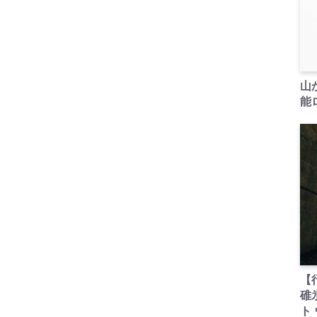
山
能ロ
【
碓
ト