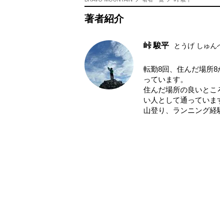
著者紹介
峠 駿平
とうげ しゅん
転勤8回、住んだ場所
っています。
住んだ場所の良いとこ
い人として通っていま
山登り、ランニング経