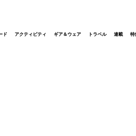
ード
アクティビティ
ギア＆ウェア
トラベル
連載
特
メラ
MTB
写真・動画
その他アクティビティ
キャンプ
スノー
その他
温泉・宿
名所・観光
季節の虫
日本で山
缶詰博士の
そこに山
ブーツの
日本人ハイカ
低山小道
尾瀬ガイド
わたし、
その他連
フィッシング
登山
食事・お酒
山帰り、