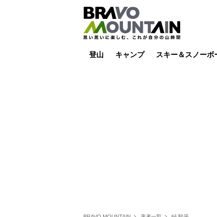
登山
キャンプ
スキー＆スノーボ
山小屋泊
山小屋ライブカメラ
テント泊
雪山
低山
山ご飯
その他登山
焚き火
その他キャンプ
スキー場ライブカ
バックカントリー
日帰り
キャンプ飯
スキー場
BRAVO MOUNTAIN
著者一覧
峠 駿平