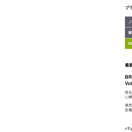
ブ
ノ
動
B
最
BR
Vol
知る
に縛
発売
定価：
バ