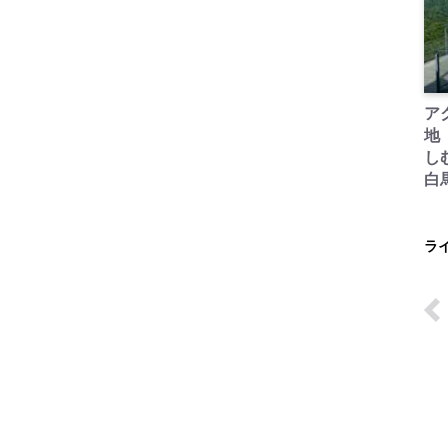
ア
地
し
白
ラ