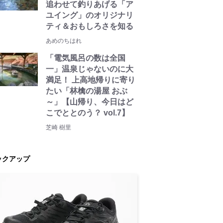
追わせて釣りあげる「ア
ユイング」のオリジナリ
ティ＆おもしろさを知る
あめのちはれ
「電気風呂の数は全国
一」温泉じゃないのに大
満足！ 上高地帰りに寄り
たい「林檎の湯屋 おぶ
～」【山帰り、今日はど
こでととのう？ vol.7】
芝崎 樹里
ックアップ