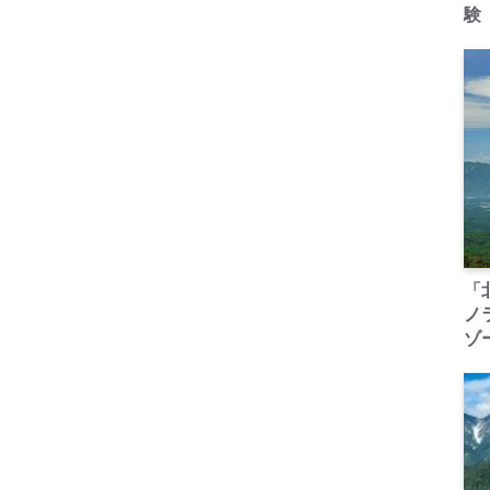
験
「
ノ
ゾ