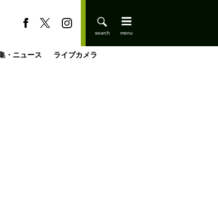
集・ニュース
ライブカメラ
登りはじめました
缶たん”CAN”P料理
小屋を興して
国の街角で
ーのネパール移住見聞録「Like a Rolling Stone」
具＆技術研究所
きららの“おぜ沼“日記
山小屋はじめます
載
スキー場
今日はどこでととのう？
山小屋