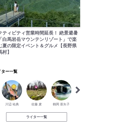
PR
クティビティ営業時間延長！ 絶景避暑
「白馬岩岳マウンテンリゾート」で楽
む夏の限定イベント＆グルメ【長野県
馬村】
イター一覧
川辺 祐典
佐藤 麦
鶴岡 亜矢子
藤原 祥弘
伊那谷 はるか
ライター一覧