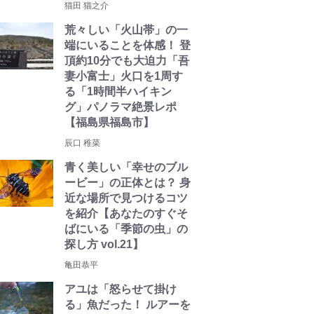
猫田 猫之介
荒々しい「火山帯」の一
端にいることを体感！ 登
頂約10分でも大迫力「吾
妻小富士」火口を1周す
る「1時間半ハイキン
グ」パノラマ絶景レポ
【福島県福島市】
辰口 稚菜
青く美しい「幸せのブル
ービー」の正体とは？ 身
近な場所で見つけるコツ
を紹介【あなたのすぐそ
ばにいる「季節の虫」の
探し方 vol.21】
亀田恭平
アユは「怒らせて掛け
る」魚だった！ ルアーを