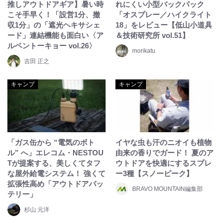
推しアウトドアギア】暑い時
れにくい小型バックパック
こそ手早く！「設営1分、撤
「オスプレー／ハイクライト
収1分」の「遮光ヘキサシェ
18」をレビュー【低山小道具
ード」連結機能も面白い〈ア
＆技術研究所 vol.51】
ルペントーキョー vol.26〉
morikatu
吉田 正之
キャンプ
キャンプ
「ガス缶から “電気のボト
イヤな虫も汗のニオイも植物
ル” へ」エレコム・NESTOU
由来の香りでガード！ 夏のア
Tが提案する、美しくてタフ
ウトドアを快適にするスプレ
な屋外給電システム！ 強くて
ー3種【スノーピーク】
拡張性高め「アウトドアバッ
BRAVO MOUNTAIN編集部
テリー」
杉山 元洋