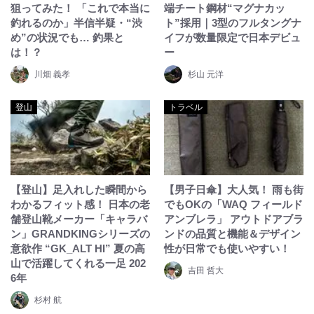
狙ってみた！ 「これで本当に
端チート鋼材“マグナカッ
釣れるのか」半信半疑・“渋
ト”採用｜3型のフルタングナ
め”の状況でも… 釣果と
イフが数量限定で日本デビュ
は！？
ー
川畑 義孝
杉山 元洋
登山
トラベル
【登山】足入れした瞬間から
【男子日傘】大人気！ 雨も街
わかるフィット感！ 日本の老
でもOKの「WAQ フィールド
舗登山靴メーカー「キャラバ
アンブレラ」 アウトドアブラ
ン」GRANDKINGシリーズの
ンドの品質と機能＆デザイン
意欲作 “GK_ALT HI” 夏の高
性が日常でも使いやすい！
山で活躍してくれる一足 202
吉田 哲大
6年
杉村 航