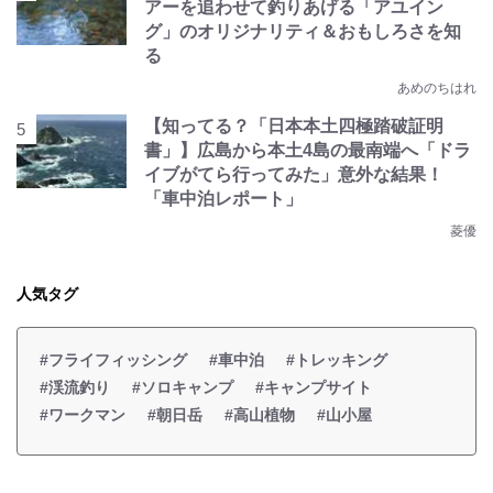
アーを追わせて釣りあげる「アユイン
グ」のオリジナリティ＆おもしろさを知
る
あめのちはれ
【知ってる？「日本本土四極踏破証明
書」】広島から本土4島の最南端へ「ドラ
イブがてら行ってみた」意外な結果！
「車中泊レポート」
菱優
人気タグ
#フライフィッシング
#車中泊
#トレッキング
#渓流釣り
#ソロキャンプ
#キャンプサイト
#ワークマン
#朝日岳
#高山植物
#山小屋