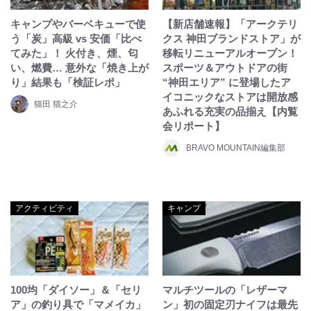
キャンプやバーベキューで使
【新店舗速報】「アークテリ
う「炭」高級 vs 安価「比べ
クス 神田ブランドストア」が
てみた」！ 火付き、煙、匂
移転リニューアルオープン！
い、燃費… 意外な「焼き上が
スポーツ＆アウトドアの街
り」結果も「検証レポ」
“神田エリア” に登場したア
イコニックなストアは開放感
猫田 猫之介
あふれる充実の品揃え【内覧
会リポート】
BRAVO MOUNTAIN編集部
アクティビティ
キャンプ
100均「ダイソー」＆「セリ
マルチツールの「レザーマ
ア」の釣り具で「マメイカ」
ン」初の固定刃ナイフは最先