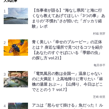
人気記事
【当事者が語る】“海なし県民”と海に行
くなら教えてあげてほしい「3つの事」 あ
まりの“不慣れ”さが招いた「ガッカリ経
験」レポ
村磁 朔芽
青く美しい「幸せのブルービー」の正体
とは？ 身近な場所で見つけるコツを紹介
【あなたのすぐそばにいる「季節の虫」
の探し方 vol.21】
亀田恭平
「電気風呂の数は全国一」温泉じゃない
のに大満足！ 上高地帰りに寄りたい「林
檎の湯屋 おぶ～」【山帰り、今日はどこ
でととのう？ vol.7】
芝崎 樹里
アユは「怒らせて掛ける」魚だった！ ル