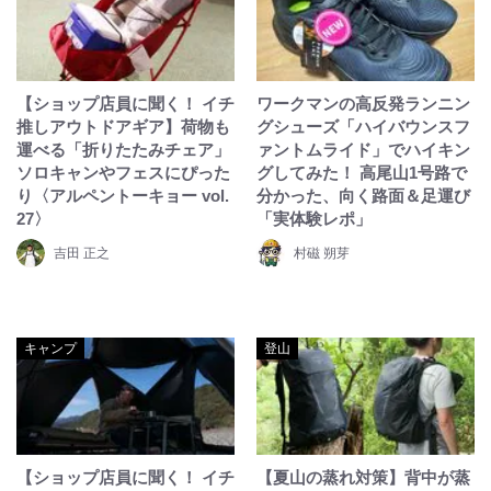
【ショップ店員に聞く！ イチ
ワークマンの高反発ランニン
推しアウトドアギア】荷物も
グシューズ「ハイバウンスフ
運べる「折りたたみチェア」
ァントムライド」でハイキン
ソロキャンやフェスにぴった
グしてみた！ 高尾山1号路で
り〈アルペントーキョー vol.
分かった、向く路面＆足運び
27〉
「実体験レポ」
吉田 正之
村磁 朔芽
キャンプ
登山
【ショップ店員に聞く！ イチ
【夏山の蒸れ対策】背中が蒸