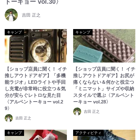
トーキョー vol.30〉
吉田 正之
キャンプ
キャンプ
【ショップ店員に聞く！ イチ
【ショップ店員に聞く！ イチ
推しアウトドアギア】「多機
推しアウトドアギア】お尻が
能ラジオ」LEDライトや手回
痛くならない＆何かと役立つ
し充電が非常時に役立つ＆気
「ミニマット」サイズや収納
分が安らぐレトロな見た目
スタイルで選ぶ〈アルペント
〈アルペントーキョー vol.2
ーキョー vol.28〉
9〉
吉田 正之
吉田 正之
キャンプ
アクティビティ