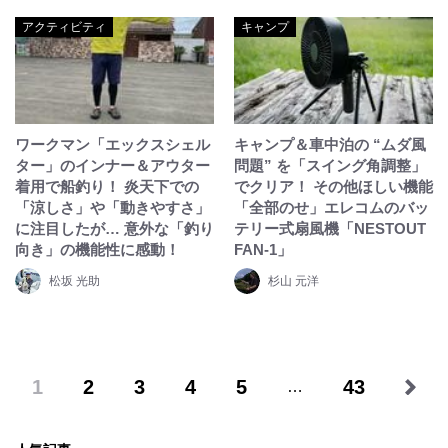
アクティビティ
キャンプ
ワークマン「エックスシェル
キャンプ＆車中泊の “ムダ風
ター」のインナー＆アウター
問題” を「スイング角調整」
着用で船釣り！ 炎天下での
でクリア！ その他ほしい機能
「涼しさ」や「動きやすさ」
「全部のせ」エレコムのバッ
に注目したが… 意外な「釣り
テリー式扇風機「NESTOUT
向き」の機能性に感動！
FAN-1」
松坂 光助
杉山 元洋
1
2
3
4
5
43
…