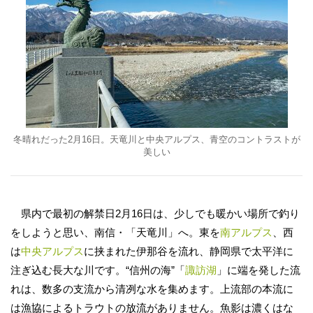
冬晴れだった2月16日。天竜川と中央アルプス、青空のコントラストが
美しい
県内で最初の解禁日2月16日は、少しでも暖かい場所で釣り
をしようと思い、南信・「天竜川」へ。東を
南アルプス
、西
は
中央アルプス
に挟まれた伊那谷を流れ、静岡県で太平洋に
注ぎ込む長大な川です。“信州の海”「
諏訪湖
」に端を発した流
れは、数多の支流から清冽な水を集めます。上流部の本流に
は漁協によるトラウトの放流がありません。魚影は濃くはな