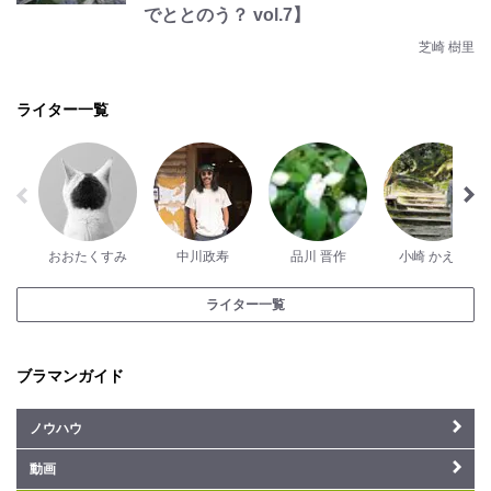
でととのう？ vol.7】
芝崎 樹里
ライター一覧
おおたくすみ
中川政寿
品川 晋作
小崎 かえで
ライター一覧
ブラマンガイド
ノウハウ
動画