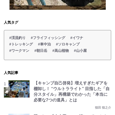
人気タグ
#渓流釣り
#フライフィッシング
#イワナ
#トレッキング
#車中泊
#ソロキャンプ
#ワークマン
#朝日岳
#高山植物
#山小屋
人気記事
【キャンプ自己啓発】増えすぎたギアを
棚卸し！ “ウルトラライト” 目指した「自
分スタイル」再構築でわかった「本当に
必要な7つの道具」とは
猫田 猫之介