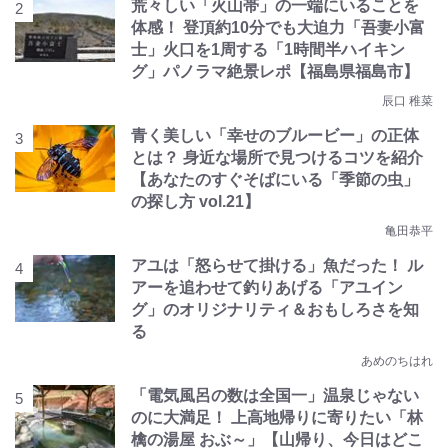
荒々しい「火山帯」の一端にいることを
体感！ 登頂約10分でも大迫力「吾妻小富
士」火口を1周する「1時間半ハイキン
グ」パノラマ絶景レポ【福島県福島市】
辰口 稚菜
青く美しい「幸せのブルービー」の正体
とは？ 身近な場所で見つけるコツを紹介
【あなたのすぐそばにいる「季節の虫」
の探し方 vol.21】
亀田恭平
アユは「怒らせて掛ける」魚だった！ ル
アーを追わせて釣りあげる「アユイン
グ」のオリジナリティ＆おもしろさを知
る
あめのちはれ
「電気風呂の数は全国一」温泉じゃない
のに大満足！ 上高地帰りに寄りたい「林
檎の湯屋 おぶ～」【山帰り、今日はどこ