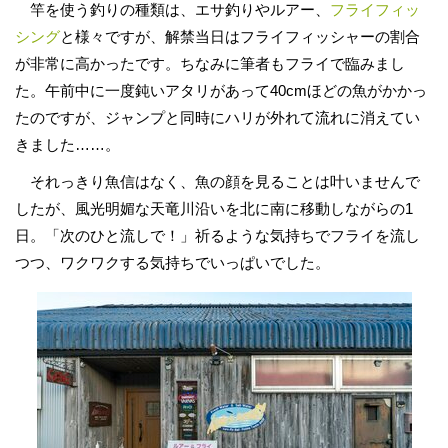
竿を使う釣りの種類は、エサ釣りやルアー、
フライフィッ
シング
と様々ですが、解禁当日はフライフィッシャーの割合
が非常に高かったです。ちなみに筆者もフライで臨みまし
た。午前中に一度鈍いアタリがあって40cmほどの魚がかかっ
たのですが、ジャンプと同時にハリが外れて流れに消えてい
きました……。
それっきり魚信はなく、魚の顔を見ることは叶いませんで
したが、風光明媚な天竜川沿いを北に南に移動しながらの1
日。「次のひと流しで！」祈るような気持ちでフライを流し
つつ、ワクワクする気持ちでいっぱいでした。