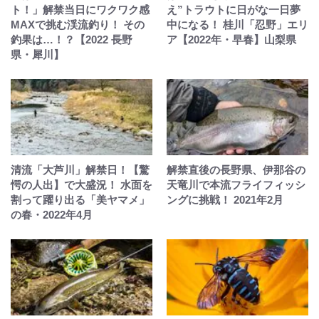
ト！」解禁当日にワクワク感
え”トラウトに日がな一日夢
MAXで挑む渓流釣り！ その
中になる！ 桂川「忍野」エリ
釣果は…！？【2022 長野
ア【2022年・早春】山梨県
県・犀川】
清流「大芦川」解禁日！【驚
解禁直後の長野県、伊那谷の
愕の人出】で大盛況！ 水面を
天竜川で本流フライフィッシ
割って躍り出る「美ヤマメ」
ングに挑戦！ 2021年2月
の春・2022年4月