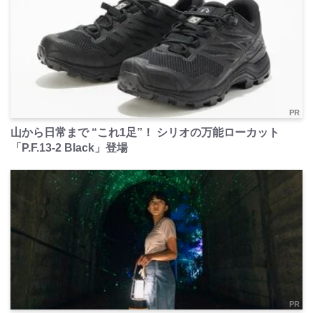
PR
山から日常まで “これ1足”！ シリオの万能ローカット
「P.F.13-2 Black」登場
PR