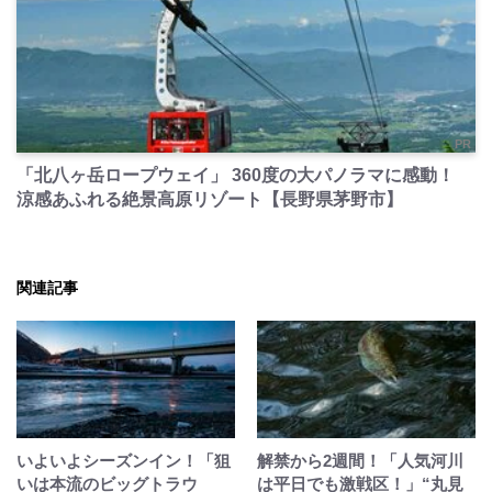
PR
「北八ヶ岳ロープウェイ」 360度の大パノラマに感動！
涼感あふれる絶景高原リゾート【長野県茅野市】
関連記事
いよいよシーズンイン！「狙
解禁から2週間！「人気河川
いは本流のビッグトラウ
は平日でも激戦区！」“丸見