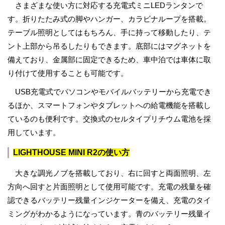
さまざまな使い方に対応する充電式ミニLEDランタンで
す。折りたたみ式の脚やハンガー、カラビナループを搭載。
テーブル照明としてはもちろん、手に持って移動したり、テ
ント上部から吊るしたりもできます。底部にはマグネットを
備えており、金属部に固定できるため、車中泊では車体に取
り付けて使用することも可能です。
USB充電式でパソコンやモバイルバッテリーから充電でき
るほか、スマートフォンやタブレットへの給電機能を搭載し
ているのも便利です。交換式のセルタイプリチウム電池を採
用しています。
LIGHTHOUSE MINI R2の使い方
大きな調光ノブを搭載しており、右に回すと両面照明、左
方向へ回すと片面照明として使用可能です。充電の残量を確
認できるバッテリー残量インジケーターを備え、充電のタイ
ミングがわかるようになっています。青のバッテリー残量イ