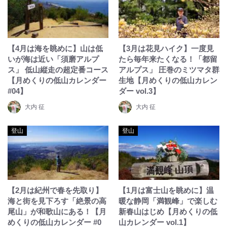
【4月は海を眺めに】山は低
【3月は花見ハイク】一度見
いが海は近い「須磨アルプ
たら毎年来たくなる！「都留
ス」 低山縦走の超定番コース
アルプス」 圧巻のミツマタ群
【月めくりの低山カレンダー
生地【月めくりの低山カレン
#04】
ダー vol.3】
大内 征
大内 征
登山
登山
【2月は紀州で春を先取り】
【1月は富士山を眺めに】温
海と街を見下ろす「絶景の高
暖な静岡「満観峰」で楽しむ
尾山」が和歌山にある！【月
新春山はじめ【月めくりの低
めくりの低山カレンダー #0
山カレンダー vol.1】