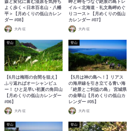
森と変化に富む湿原を気持ち
岬と岬をつなぐ絶景の島トレ
よく歩く＜日本百名山・八幡
イル＜北海道・礼文島岬めぐ
平＞【月めくりの低山カレン
りコース＞【月めくりの低山
ダー #08】
カレンダー #07】
大内 征
大内 征
登山
登山
【6月は梅雨の合間を狙え】
【5月は神の島へ！】リアス
ふり返ればオーシャンビュ
の海岸線を引き立てる青い海
ー！ ひと足早い初夏の角田山
「絶景とご利益の島」 宮城県
【月めくりの低山カレンダー
の金華山【月めくりの低山カ
#06】
レンダー #05】
大内 征
大内 征
登山
登山