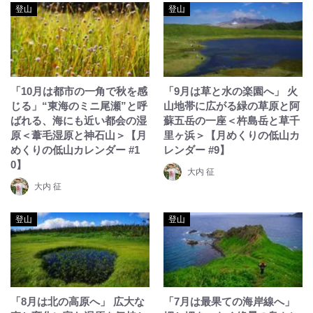
登山
登山
「10月は都市の一角で秋を感
「9月は草と水の楽園へ」 火
じる」“東海のミニ尾瀬”と呼
山地帯に広がる緑の草原と阿
ばれる、海にも近い都会の湿
蘇五岳の一座＜杵島岳と草千
原＜葦毛湿原と神石山＞【月
里ヶ浜＞【月めくりの低山カ
めくりの低山カレンダー #1
レンダー #9】
0】
大内 征
大内 征
登山
登山
「8月は北の高原へ」 広大な
「7月は最果ての海岸線へ」