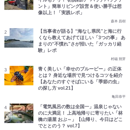
ント」簡単リビング設営＆使い勝手は想
像以上！「実践レポ」
森本 昌樹
【当事者が語る】“海なし県民”と海に行
くなら教えてあげてほしい「3つの事」 あ
まりの“不慣れ”さが招いた「ガッカリ経
験」レポ
村磁 朔芽
青く美しい「幸せのブルービー」の正体
とは？ 身近な場所で見つけるコツを紹介
【あなたのすぐそばにいる「季節の虫」
の探し方 vol.21】
亀田恭平
「電気風呂の数は全国一」温泉じゃない
のに大満足！ 上高地帰りに寄りたい「林
檎の湯屋 おぶ～」【山帰り、今日はどこ
でととのう？ vol.7】