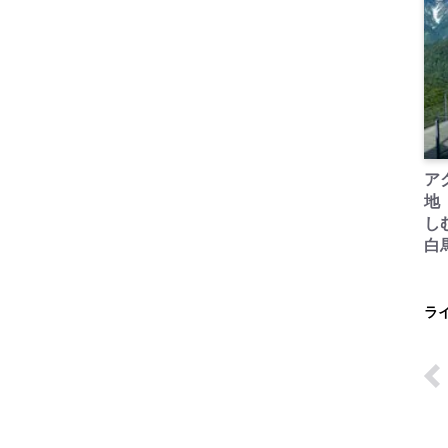
ア
地
し
白
ラ