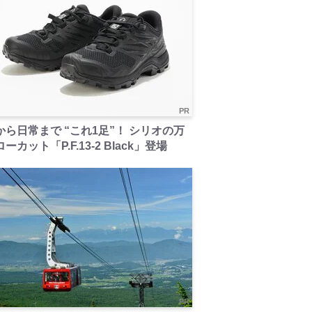
PR
から日常まで “これ1足”！ シリオの万
ーカット「P.F.13-2 Black」登場
PR