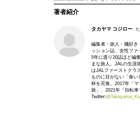
著者紹介
タカヤマ コジロー
た
編集者・旅人・麺好き
ッション誌、女性ファ
5年に渡り20誌ほど編
まな旅人。JALの生涯搭
はJALファーストク
ものに目がない「食いし
杯を完食。2017年「
旅」、2021年「自転車
Twitter:
@Takayama_Koj