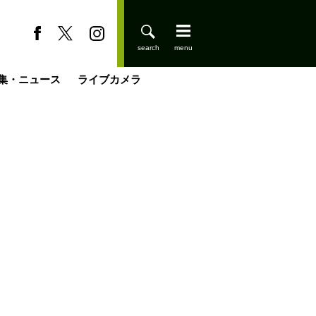
集・ニュース
ライブカメラ
缶たん”CAN”P料理
小屋を興して
国の街角で
ーのネパール移住見聞録「Like a Rolling Stone」
具＆技術研究所
きららの“おぜ沼“日記
山小屋はじめます
煎して走る男
載
スキー場
登りはじめました
山小屋