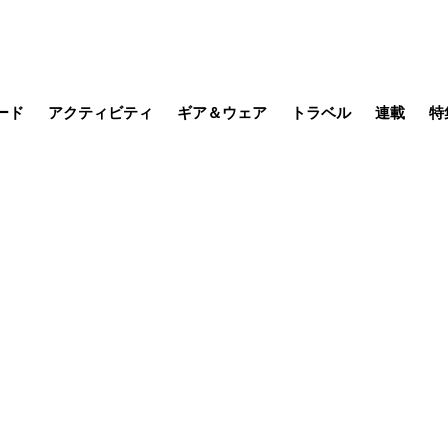
ード
アクティビティ
ギア＆ウェア
トラベル
連載
特
メラ
MTB
写真・動画
その他アクティビティ
キャンプ
スノー
その他
温泉・宿
名所・観光
缶詰博士の
そこに山
ブーツの
季節の虫
日本人ハイカ
低山小道
尾瀬ガイド
わたし、
耕して焙
その他連
フィッシング
登山
食事・お酒
日本で山