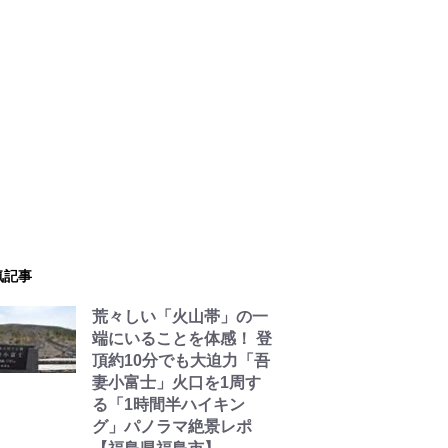
気記事
荒々しい「火山帯」の一
端にいることを体感！ 登
頂約10分でも大迫力「吾
妻小富士」火口を1周す
る「1時間半ハイキン
グ」パノラマ絶景レポ