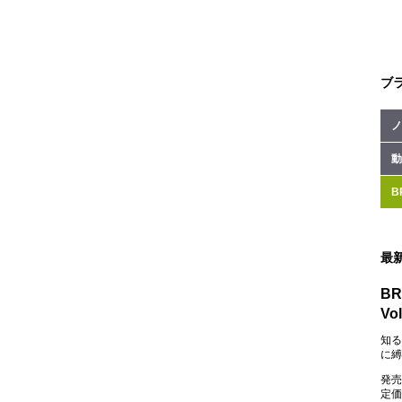
ブ
ノ
動
B
最
BR
Vol
知る
に縛
発売
定価：