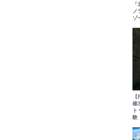
「
ノ
ゾ
【
碓
ト
験