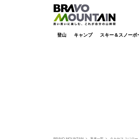
登山
キャンプ
スキー＆スノーボ
山小屋泊
山小屋ライブカメラ
テント泊
雪山
低山
山ご飯
その他登山
焚き火
その他キャンプ
スキー場ライブカ
バックカントリー
日帰り
キャンプ飯
スキー場
BRAVO MOUNTAIN
著者一覧
タカヤマ コジロー