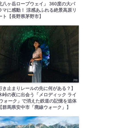
北八ヶ岳ロープウェイ」 360度の大パ
ラマに感動！ 涼感あふれる絶景高原リ
ート【長野県茅野市】
PR
行き止まりレールの先に何がある？】
氷峠の夜に出会う「メロディック ライ
 ウォーク」で消えた鉄道の記憶を追体
【群馬県安中市「廃線ウォーク」】