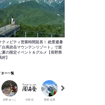
PR
クティビティ営業時間延長！ 絶景避暑
「白馬岩岳マウンテンリゾート」で楽
む夏の限定イベント＆グルメ【長野県
馬村】
イター一覧
吉野 ゆっこ
今田 壮
西村 志津
馬場 健太郎
吉屋 まや
木