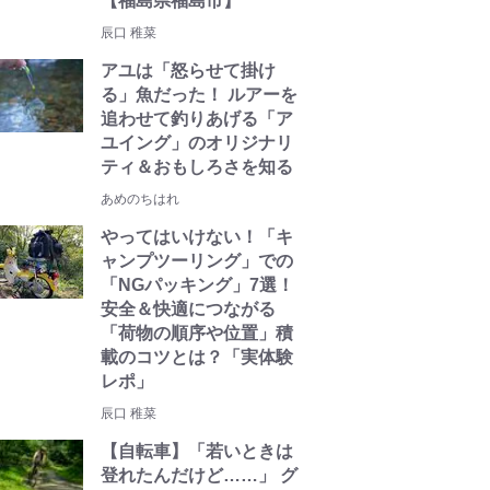
【福島県福島市】
辰口 稚菜
アユは「怒らせて掛け
る」魚だった！ ルアーを
追わせて釣りあげる「ア
ユイング」のオリジナリ
ティ＆おもしろさを知る
あめのちはれ
やってはいけない！「キ
ャンプツーリング」での
「NGパッキング」7選！
安全＆快適につながる
「荷物の順序や位置」積
載のコツとは？「実体験
レポ」
辰口 稚菜
【自転車】「若いときは
登れたんだけど……」 グ