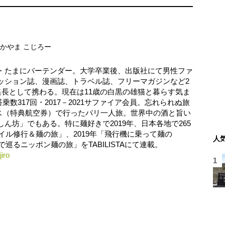
かやま こじろー
・たまにバーテンダー。大学卒業後、出版社にて男性ファ
ッション誌、漫画誌、トラベル誌、フリーマガジンなど2
集長として携わる。現在は11歳の白黒の雄猫と暮らす気ま
乗数317回・2017－2021サファイア会員。忘れられぬ旅
ラス（特典航空券）で行ったパリ一人旅。世界中の酒と旨い
ん坊」でもある。特に麺好きで2019年、日本各地で265
マイル修行＆麺の旅」、2019年「飛行機に乗って麺の
人
で巡るニッポン麺の旅」をTABILISTAにて連載。
iro