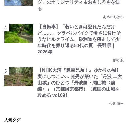
グ」のオリジナリティ＆おもしろさを知
る
あめのちはれ
【自転車】「若いときは登れたんだけ
ど……」 グラベルバイクで暑さに負けそ
うなヒルクライム、砂利道を疾走して少
年時代を振り返る50代の夏 長野県｜
2026年
杉村 航
【NHK大河『豊臣兄弟！』ゆかりの城】
実にしつこい… 光秀が築いた「丹波 二大
山城」のひとつ「丹波国・周山城〈前
編〉」（京都府京都市）【戦国の山城を
攻める vol.09】
今泉 慎一
人気タグ