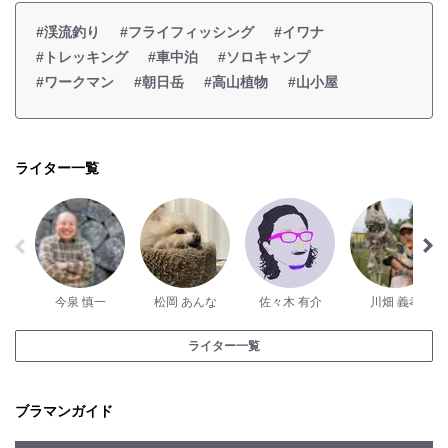
#渓流釣り
#フライフィッシング
#イワナ
#トレッキング
#車中泊
#ソロキャンプ
#ワークマン
#朝日岳
#高山植物
#山小屋
ライター一覧
今泉 慎一
松岡 あんな
佐々木 有介
川畑 義孝
ライター一覧
ブラマンガイド