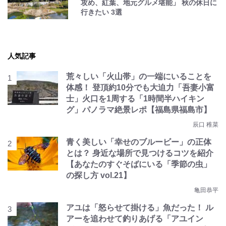
攻め、紅葉、地元グルメ堪能」 秋の休日に
行きたい 3選
人気記事
荒々しい「火山帯」の一端にいることを
体感！ 登頂約10分でも大迫力「吾妻小富
士」火口を1周する「1時間半ハイキン
グ」パノラマ絶景レポ【福島県福島市】
辰口 稚菜
青く美しい「幸せのブルービー」の正体
とは？ 身近な場所で見つけるコツを紹介
【あなたのすぐそばにいる「季節の虫」
の探し方 vol.21】
亀田恭平
アユは「怒らせて掛ける」魚だった！ ル
アーを追わせて釣りあげる「アユイン