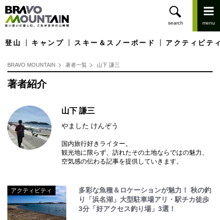
登山
キャンプ
スキー＆スノーボード
アクティビテ
BRAVO MOUNTAIN
著者一覧
山下 謙三
著者紹介
山下 謙三
やました けんぞう
国内旅行好きライター。
観光地に限らず、訪れたその土地ならではの魅力、
空気感の伝わる記事を提供していきます。
多彩な魚種＆ロケーションが魅力！ 秋の釣
アクティビティ
り「浜名湖」大型駐車場アリ・駅チカ徒歩
3分「好アクセス釣り場」3選！