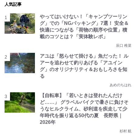
人気記事
やってはいけない！「キャンプツーリン
グ」での「NGパッキング」7選！ 安全＆
快適につながる「荷物の順序や位置」積
載のコツとは？「実体験レポ」
辰口 稚菜
アユは「怒らせて掛ける」魚だった！ ル
アーを追わせて釣りあげる「アユイン
グ」のオリジナリティ＆おもしろさを知
る
あめのちはれ
【自転車】「若いときは登れたんだけ
ど……」 グラベルバイクで暑さに負けそ
うなヒルクライム、砂利道を疾走して少
年時代を振り返る50代の夏 長野県｜
2026年
杉村 航