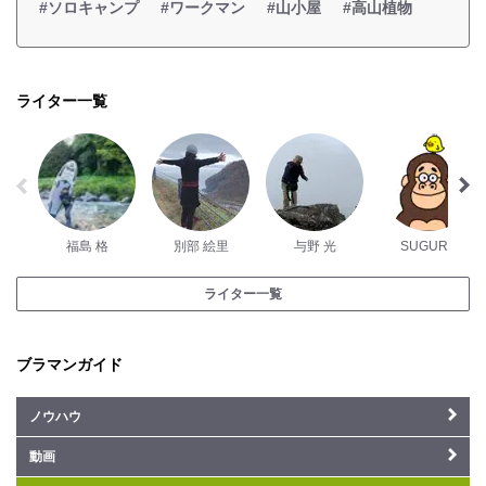
#ソロキャンプ
#ワークマン
#山小屋
#高山植物
ライター一覧
福島 格
別部 絵里
与野 光
SUGURU
ライター一覧
ブラマンガイド
ノウハウ
動画