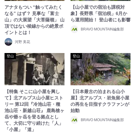
アナタもつい “触ってみたく
【山小屋での宿泊も課税対
なる” はず？ 見事な「富士
象】長野県「宿泊税」6月か
山」の大展望「大菩薩嶺」 山
ら運用開始！ 登山者にも影響
頂ではない稜線からの絶景ポ
BRAVO MOUNTAIN編集部
イントとは！
河野 美花
登山
登山
【特集 そこに山小屋を興し
【日本最古の泊まれる山小
て】北アルプス山小屋ヒスト
屋】北アルプス・岩魚留小屋
リー 第12回『冷池山荘・種
の再生を目指すクラファンが
池山荘・新越山荘』 鹿島槍ヶ
始動
岳や爺ヶ岳を登る拠点とし
BRAVO MOUNTAIN編集部
て、大切に守り続けた「人」
「小屋」「道」