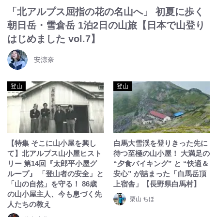
「北アルプス屈指の花の名山へ」 初夏に歩く
朝日岳・雪倉岳 1泊2日の山旅【日本で山登り
はじめました vol.7】
安涼奈
登山
登山
【特集 そこに山小屋を興し
白馬大雪渓を登りきった先に
て】北アルプス山小屋ヒスト
待つ至極の山小屋！ 大満足の
リー 第14回『太郎平小屋グ
“夕食バイキング” と “快適＆
ループ』 「登山者の安全」と
安心” が詰まった「白馬岳頂
「山の自然」を守る！ 86歳
上宿舎」【長野県白馬村】
の山小屋主人、今も息づく先
栗山 ちほ
人たちの教え