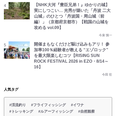
【NHK大河『豊臣兄弟！』ゆかりの城】
実にしつこい… 光秀が築いた「丹波 二大
山城」のひとつ「丹波国・周山城〈前
編〉」（京都府京都市）【戦国の山城を
攻める vol.09】
今泉 慎一
開催まもなくだけど駆け込みもアリ！ 参
加率100％経験者が教える “エゾロック”
を最大限楽しむコツ【RISING SUN
ROCK FESTIVAL 2026 in EZO・8/14～
16】
今田 壮
人気タグ
#渓流釣り
#フライフィッシング
#イワナ
#トレッキング
#ルアーフィッシング
#自然観察