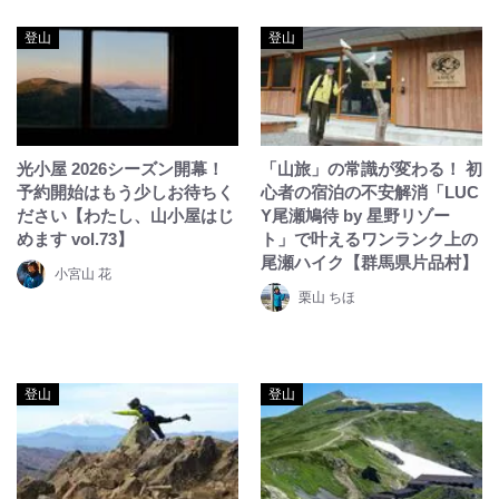
登山
登山
光小屋 2026シーズン開幕！
「山旅」の常識が変わる！ 初
予約開始はもう少しお待ちく
心者の宿泊の不安解消「LUC
ださい【わたし、山小屋はじ
Y尾瀬鳩待 by 星野リゾー
めます vol.73】
ト」で叶えるワンランク上の
尾瀬ハイク【群馬県片品村】
小宮山 花
栗山 ちほ
登山
登山