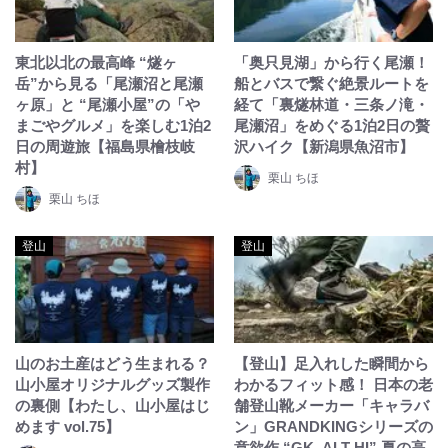
東北以北の最高峰 “燧ヶ
「奥只見湖」から行く尾瀬！
岳”から見る「尾瀬沼と尾瀬
船とバスで繋ぐ絶景ルートを
ヶ原」と “尾瀬小屋”の「や
経て「裏燧林道・三条ノ滝・
まごやグルメ」を楽しむ1泊2
尾瀬沼」をめぐる1泊2日の贅
日の周遊旅【福島県檜枝岐
沢ハイク【新潟県魚沼市】
村】
栗山 ちほ
栗山 ちほ
登山
登山
山のお土産はどう生まれる？
【登山】足入れした瞬間から
山小屋オリジナルグッズ製作
わかるフィット感！ 日本の老
の裏側【わたし、山小屋はじ
舗登山靴メーカー「キャラバ
めます vol.75】
ン」GRANDKINGシリーズの
意欲作 “GK_ALT HI” 夏の高