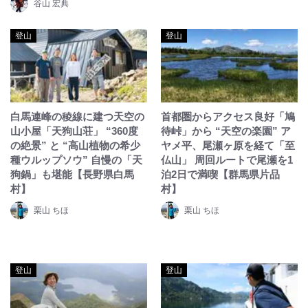
谷山 宏典
登山
登山
白馬連峰の稜線に建つ天空の
首都圏からアクセス良好「鳩
山小屋「天狗山荘」 “360度
待峠」から “天空の楽園” ア
の絶景” と “高山植物の希少
ヤメ平、尾瀬ヶ原を経て「至
種ウルップソウ” 自慢の「天
仏山」 周回ルートで尾瀬を1
狗鍋」も堪能【長野県白馬
泊2日で満喫【群馬県片品
村】
村】
栗山 ちほ
栗山 ちほ
登山
登山