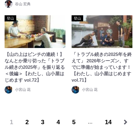
谷山 宏典
登山
登山
【山の上はピンチの連続！】
「トラブル続きの2025年を終
なんとか乗り切った「トラブ
えて」 2026年シーズン、す
ル続きの2025年」を振り返る
でに準備が始まっています！
＜後編＞【わたし、山小屋は
【わたし、山小屋はじめます
じめます vol.72】
vol.71】
小宮山 花
小宮山 花
1
2
3
4
5
14
…