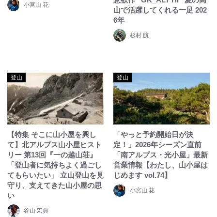
小宮山 花
山で活躍してくれる一足 202
6年
杉村 航
登山
登山
【特集 そこに山小屋を興し
「やっと予約開始日が決
て】北アルプス山小屋ヒスト
定！」2026年シーズン直前
リー 第13回『一の越山荘』
「南アルプス・光小屋」最新
「登山者に気持ちよく過ごし
営業情報【わたし、山小屋は
てもらいたい」 立山登山を見
じめます vol.74】
守り、支えてきた山小屋の思
小宮山 花
い
谷山 宏典