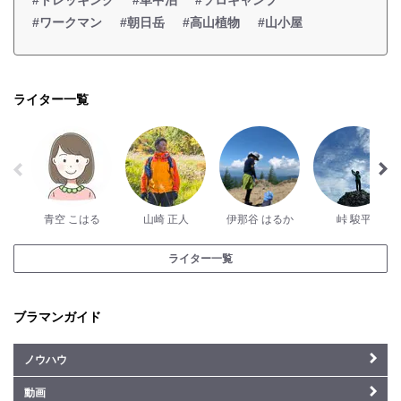
#トレッキング
#車中泊
#ソロキャンプ
#ワークマン
#朝日岳
#高山植物
#山小屋
ライター一覧
青空 こはる
山崎 正人
伊那谷 はるか
峠 駿平
ライター一覧
ブラマンガイド
ノウハウ
動画