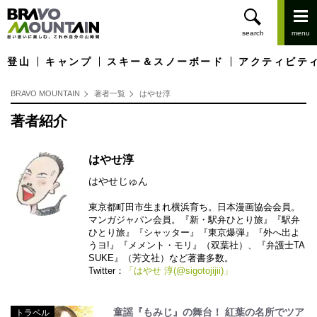
登山
キャンプ
スキー＆スノーボード
アクティビテ
BRAVO MOUNTAIN
著者一覧
はやせ淳
著者紹介
はやせ淳
はやせじゅん
東京都町田市生まれ横浜育ち。日本漫画協会会員。
マンガジャパン会員。『新・駅弁ひとり旅』『駅弁
ひとり旅』『シャッター』『東京爆弾』『外へ出よ
うヨ!』『メメント・モリ』（双葉社）、『弁護士TA
SUKE』（芳文社）など著書多数。
Twitter：
「はやせ 淳(@sigotojijii)」
童謡『もみじ』の舞台！ 紅葉の名所でツア
トラベル