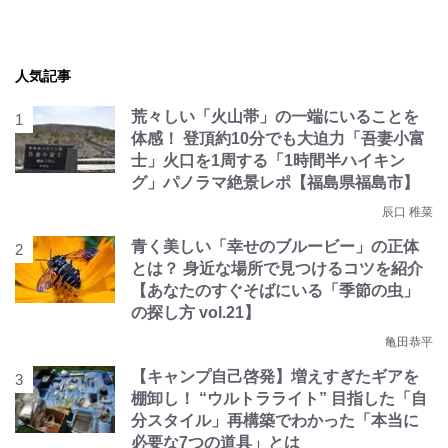
人気記事
荒々しい「火山帯」の一端にいることを
体感！ 登頂約10分でも大迫力「吾妻小富
士」火口を1周する「1時間半ハイキン
グ」パノラマ絶景レポ【福島県福島市】
辰口 稚菜
青く美しい「幸せのブルービー」の正体
とは？ 身近な場所で見つけるコツを紹介
【あなたのすぐそばにいる「季節の虫」
の探し方 vol.21】
亀田恭平
【キャンプ自己啓発】増えすぎたギアを
棚卸し！ “ウルトラライト” 目指した「自
分スタイル」再構築でわかった「本当に
必要な7つの道具」とは