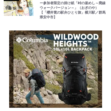
ー参加者限定の掛け紙「峠の釜めし～廃線
ウォークバージョン～」（おぎのや）
【「櫻井寛の駅弁ひとり旅」横川駅／群馬
県安中市】