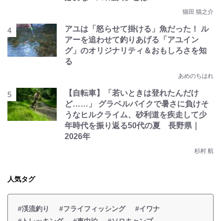
猫田 猫之介
アユは「怒らせて掛ける」魚だった！ ル
アーを追わせて釣りあげる「アユイン
グ」のオリジナリティ＆おもしろさを知
る
あめのちはれ
【自転車】「若いときは登れたんだけ
ど……」 グラベルバイクで暑さに負けそ
うなヒルクライム、砂利道を疾走して少
年時代を振り返る50代の夏 長野県｜
2026年
杉村 航
人気タグ
#渓流釣り
#フライフィッシング
#イワナ