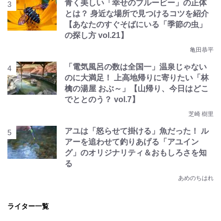
青く美しい「幸せのブルービー」の正体
とは？ 身近な場所で見つけるコツを紹介
【あなたのすぐそばにいる「季節の虫」
の探し方 vol.21】
亀田恭平
「電気風呂の数は全国一」温泉じゃない
のに大満足！ 上高地帰りに寄りたい「林
檎の湯屋 おぶ～」【山帰り、今日はどこ
でととのう？ vol.7】
芝崎 樹里
アユは「怒らせて掛ける」魚だった！ ル
アーを追わせて釣りあげる「アユイン
グ」のオリジナリティ＆おもしろさを知
る
あめのちはれ
ライター一覧