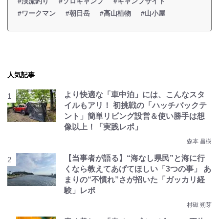
#渓流釣り
#ソロキャンプ
#キャンプサイト
#ワークマン
#朝日岳
#高山植物
#山小屋
人気記事
より快適な「車中泊」には、こんなスタ
イルもアリ！ 初挑戦の「ハッチバックテ
ント」簡単リビング設営＆使い勝手は想
像以上！「実践レポ」
森本 昌樹
【当事者が語る】“海なし県民”と海に行
くなら教えてあげてほしい「3つの事」 あ
まりの“不慣れ”さが招いた「ガッカリ経
験」レポ
村磁 朔芽