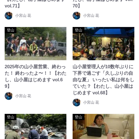
vol.71】
70】
小宮山 花
小宮山 花
登山
登山
2025年の山小屋営業、終わっ
山小屋管理人が10数年ぶりに
た！ 終わったよ〜！！【わた
下界で過ごす「久しぶりの自
し、山小屋はじめます vol.6
由な夏」 いったい私は何をし
9】
ていた？【わたし、山小屋は
じめます vol.68】
小宮山 花
小宮山 花
登山
登山