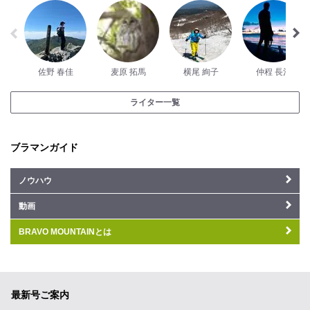
佐野 春佳
麦原 拓馬
横尾 絢子
仲程 長治
ライター一覧
ブラマンガイド
ノウハウ
動画
BRAVO MOUNTAINとは
最新号ご案内