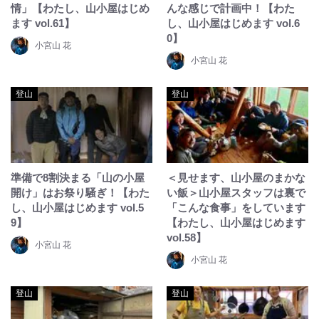
情」【わたし、山小屋はじめ
んな感じで計画中！【わた
ます vol.61】
し、山小屋はじめます vol.6
0】
小宮山 花
小宮山 花
登山
登山
準備で8割決まる「山の小屋
＜見せます、山小屋のまかな
開け」はお祭り騒ぎ！【わた
い飯＞山小屋スタッフは裏で
し、山小屋はじめます vol.5
「こんな食事」をしています
9】
【わたし、山小屋はじめます
vol.58】
小宮山 花
小宮山 花
登山
登山