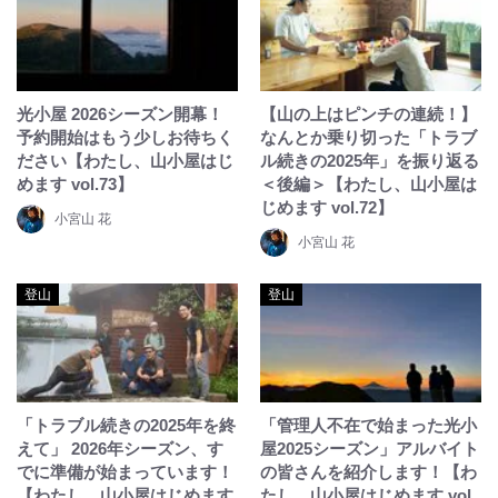
光小屋 2026シーズン開幕！
【山の上はピンチの連続！】
予約開始はもう少しお待ちく
なんとか乗り切った「トラブ
ださい【わたし、山小屋はじ
ル続きの2025年」を振り返る
めます vol.73】
＜後編＞【わたし、山小屋は
じめます vol.72】
小宮山 花
小宮山 花
登山
登山
「トラブル続きの2025年を終
「管理人不在で始まった光小
えて」 2026年シーズン、す
屋2025シーズン」アルバイト
でに準備が始まっています！
の皆さんを紹介します！【わ
【わたし、山小屋はじめます
たし、山小屋はじめます vol.