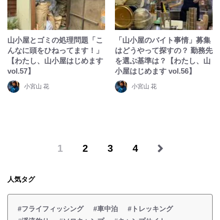
山小屋とゴミの処理問題「こ
「山小屋のバイト事情」募集
んなに頭をひねってます！」
はどうやって探すの？ 勤務先
【わたし、山小屋はじめます
を選ぶ基準は？【わたし、山
vol.57】
小屋はじめます vol.56】
小宮山 花
小宮山 花
1
2
3
4
人気タグ
#フライフィッシング
#車中泊
#トレッキング