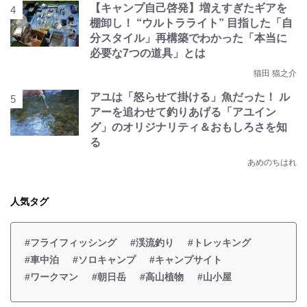
【キャンプ自己啓発】増えすぎたギアを
棚卸し！ “ウルトラライト” 目指した「自
分スタイル」再構築でわかった「本当に
必要な7つの道具」とは
猫田 猫之介
アユは「怒らせて掛ける」魚だった！ ル
アーを追わせて釣りあげる「アユイン
グ」のオリジナリティ＆おもしろさを知
る
あめのちはれ
人気タグ
#フライフィッシング
#渓流釣り
#トレッキング
#車中泊
#ソロキャンプ
#キャンプサイト
#ワークマン
#朝日岳
#高山植物
#山小屋