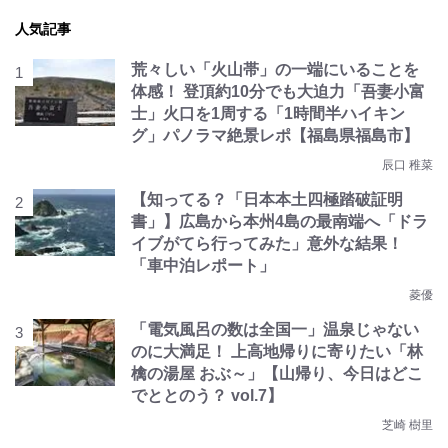
人気記事
荒々しい「火山帯」の一端にいることを
体感！ 登頂約10分でも大迫力「吾妻小富
士」火口を1周する「1時間半ハイキン
グ」パノラマ絶景レポ【福島県福島市】
辰口 稚菜
【知ってる？「日本本土四極踏破証明
書」】広島から本州4島の最南端へ「ドラ
イブがてら行ってみた」意外な結果！
「車中泊レポート」
菱優
「電気風呂の数は全国一」温泉じゃない
のに大満足！ 上高地帰りに寄りたい「林
檎の湯屋 おぶ～」【山帰り、今日はどこ
でととのう？ vol.7】
芝崎 樹里