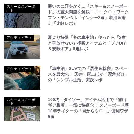
寒いのに汗をかく…「スキー＆スノーボー
スキー＆スノーボ
ード
ド」の重大問題を解決！ ユニクロ・ワーク
マン・モンベル「インナー3選」着用＆滑
走「比較レポ」
夏より快適「冬の車中泊」使ったら「2度
アクティビティ
と手放せない」極暖アイテムと「プチDIY
＆安眠ギア」5選レポ
「車中泊」SUVでの「居住＆就寝」スペー
アクティビティ
スを最大化！ 天井・床上ほか「死角ゼロ」
の「シンプル生活」実践レポ
100均「ダイソー」アイテム活用で「雪山
スキー＆スノーボ
ード
ギア脱着」一気に快適化！ スノーボード歴
10年ライターの「目からウロコ」便利ワザ
5選