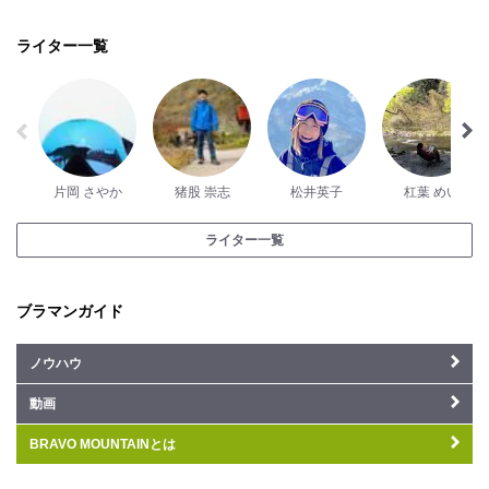
ライター一覧
片岡 さやか
猪股 崇志
松井英子
杠葉 めい
ライター一覧
ブラマンガイド
ノウハウ
動画
BRAVO MOUNTAINとは