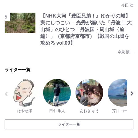
今田 壮
【NHK大河『豊臣兄弟！』ゆかりの城】
実にしつこい… 光秀が築いた「丹波 二大
山城」のひとつ「丹波国・周山城〈前
編〉」（京都府京都市）【戦国の山城を
攻める vol.09】
今泉 慎一
ライター一覧
はやせ淳
田中 隼人
あおき ゆう
芹川 ヨーコ
ライター一覧