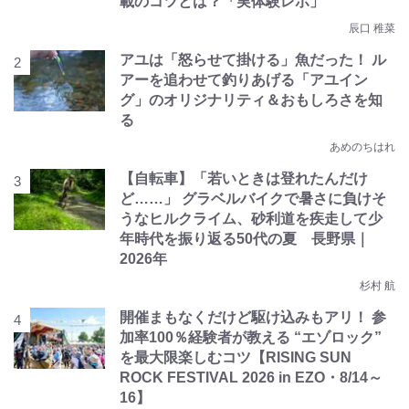
載のコツとは？「実体験レポ」
辰口 稚菜
アユは「怒らせて掛ける」魚だった！ ル
アーを追わせて釣りあげる「アユイン
グ」のオリジナリティ＆おもしろさを知
る
あめのちはれ
【自転車】「若いときは登れたんだけ
ど……」 グラベルバイクで暑さに負けそ
うなヒルクライム、砂利道を疾走して少
年時代を振り返る50代の夏 長野県｜
2026年
杉村 航
開催まもなくだけど駆け込みもアリ！ 参
加率100％経験者が教える “エゾロック”
を最大限楽しむコツ【RISING SUN
ROCK FESTIVAL 2026 in EZO・8/14～
16】