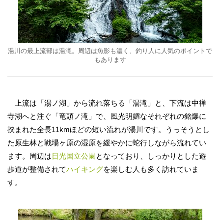
湯川の最上流部は湯滝。周辺は魚影も濃く、釣り人に人気のポイントで
もあります
上流は「湯ノ湖」から流れ落ちる「湯滝」と、下流は中禅
寺湖へと注ぐ「竜頭ノ滝」で、風光明媚なそれぞれの銘爆に
挟まれた全長11kmほどの短い流れが湯川です。うっそうとし
た原生林と戦場ヶ原の湿原を緩やかに蛇行しながら流れてい
ます。周辺は
日光国立公園
となっており、しっかりとした遊
歩道が整備されて
ハイキング
を楽しむ人も多く訪れていま
す。