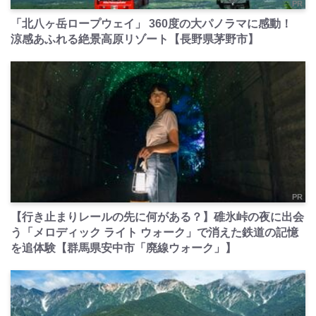
PR
「北八ヶ岳ロープウェイ」 360度の大パノラマに感動！
涼感あふれる絶景高原リゾート【長野県茅野市】
PR
【行き止まりレールの先に何がある？】碓氷峠の夜に出会
う「メロディック ライト ウォーク」で消えた鉄道の記憶
を追体験【群馬県安中市「廃線ウォーク」】