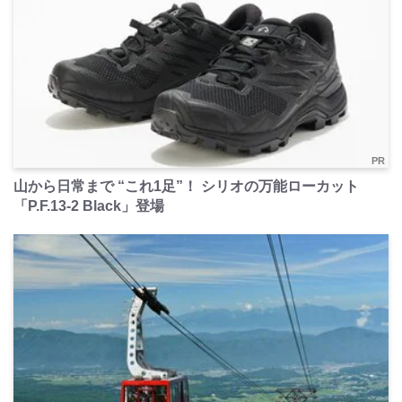
PR
山から日常まで “これ1足”！ シリオの万能ローカット
「P.F.13-2 Black」登場