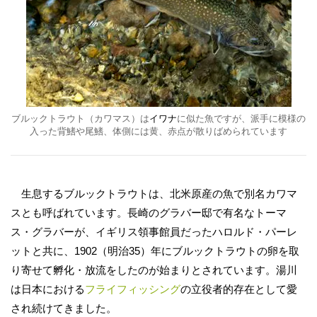
ブルックトラウト（カワマス）は
イワナ
に似た魚ですが、派手に模様の
入った背鰭や尾鰭、体側には黄、赤点が散りばめられています
生息するブルックトラウトは、北米原産の魚で別名カワマ
スとも呼ばれています。長崎のグラバー邸で有名なトーマ
ス・グラバーが、イギリス領事館員だったハロルド・パーレ
ットと共に、1902（明治35）年にブルックトラウトの卵を取
り寄せて孵化・放流をしたのが始まりとされています。湯川
は日本における
フライフィッシング
の立役者的存在として愛
され続けてきました。