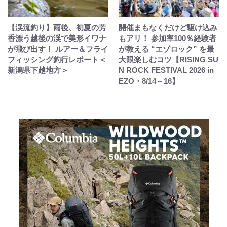
【渓流釣り】雨後、初夏の芳
開催まもなくだけど駆け込み
香漂う越後の渓で美形イワナ
もアリ！ 参加率100％経験者
が飛び出す！ ルアー＆フライ
が教える “エゾロック” を最
フィッシング釣行レポート＜
大限楽しむコツ【RISING SU
新潟県下越地方＞
N ROCK FESTIVAL 2026 in
EZO・8/14～16】