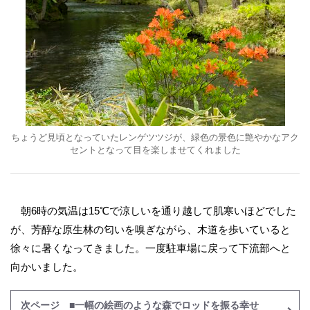
ちょうど見頃となっていたレンゲツツジが、緑色の景色に艶やかなアク
セントとなって目を楽しませてくれました
朝6時の気温は15℃で涼しいを通り越して肌寒いほどでした
が、芳醇な原生林の匂いを嗅ぎながら、木道を歩いていると
徐々に暑くなってきました。一度駐車場に戻って下流部へと
向かいました。
次ページ ■一幅の絵画のような森でロッドを振る幸せ