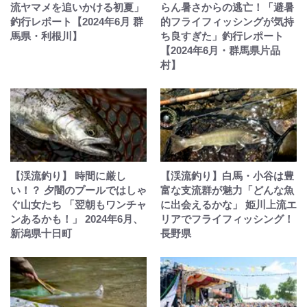
流ヤマメを追いかける初夏」
らん暑さからの逃亡！「避暑
釣行レポート【2024年6月 群
的フライフィッシングが気持
馬県・利根川】
ち良すぎた」釣行レポート
【2024年6月・群馬県片品
村】
【渓流釣り】 時間に厳し
【渓流釣り】白馬・小谷は豊
い！？ 夕闇のプールではしゃ
富な支流群が魅力「どんな魚
ぐ山女たち 「翌朝もワンチャ
に出会えるかな」 姫川上流エ
ンあるかも！」 2024年6月、
リアでフライフィッシング！
新潟県十日町
長野県