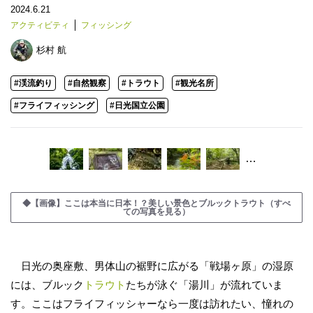
2024.6.21
アクティビティ
フィッシング
杉村 航
#渓流釣り
#自然観察
#トラウト
#観光名所
#フライフィッシング
#日光国立公園
…
◆【画像】ここは本当に日本！？美しい景色とブルックトラウト（すべ
ての写真を見る）
日光の奥座敷、男体山の裾野に広がる「戦場ヶ原」の湿原
には、ブルック
トラウト
たちが泳ぐ「湯川」が流れていま
す。ここはフライフィッシャーなら一度は訪れたい、憧れの