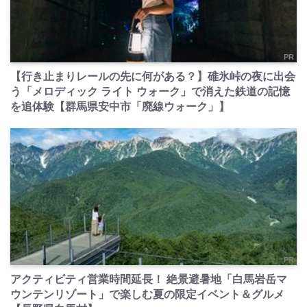
PR
【行き止まりレールの先に何がある？】碓氷峠の夜に出会
う「メロディック ライト ウォーク」で消えた鉄道の記憶
を追体験【群馬県安中市「廃線ウォーク」】
PR
アクティビティ営業時間延長！ 絶景避暑地「白馬岩岳マ
ウンテンリゾート」で楽しむ夏の限定イベント＆グルメ