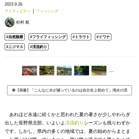
2023.9.26
アクティビティ
フィッシング
杉村 航
#自然観察
#フライフィッシング
#トラウト
#イワナ
#ニジマス
#渓流釣り
…
◆【画像】「こんなに水が減っているのは自分史上初めて」渇水の渓
あれほど永遠に続くかと思われた夏の暑さが少しやわらぎ
出した長野県北部。いよいよ
渓流釣り
シーズンも残りわずか
です。しかし、県内の多くの地域では、夏の始めからまとま