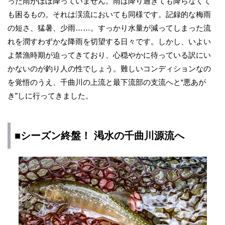
った雨がほぼ降っていません。雨は降り過ぎても降らなくて
も困るもの。それは渓流においても同様です。記録的な梅雨
の短さ、猛暑、少雨……。すっかり水量が減ってしまった流
れを潤すわずかな降雨を切望する日々です。しかし、いよい
よ禁漁時期が迫ってきており、心穏やかに待っている訳にい
かないのが釣り人の性でしょう。難しいコンディションなの
を覚悟のうえ、千曲川の上流と最下流部の支流へと“悪あが
き”しに行ってきました。
■シーズン終盤！ 渇水の千曲川源流へ