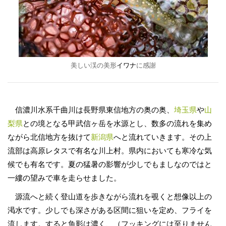
美しい渓の美形
イワナ
に感謝
信濃川水系千曲川は長野県東信地方の奥の奥、
埼玉県
や
山
梨県
との境となる甲武信ヶ岳を水源とし、数多の流れを集め
ながら北信地方を抜けて
新潟県
へと流れていきます。その上
流部は高原レタスで有名な川上村。県内においても寒冷な気
候でも有名です。夏の猛暑の影響が少しでもましなのではと
一縷の望みで車を走らせました。
源流へと続く登山道を歩きながら流れを覗くと想像以上の
渇水です。少しでも深さがある区間に狙いを定め、フライを
流します。すると魚影は濃く、（フッキングには至りません