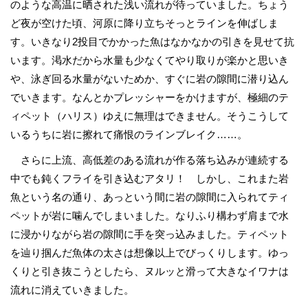
のような高温に晒された浅い流れが待っていました。ちょう
ど夜が空けた頃、河原に降り立ちそっとラインを伸ばしま
す。いきなり2投目でかかった魚はなかなかの引きを見せて抗
います。渇水だから水量も少なくてやり取りが楽かと思いき
や、泳ぎ回る水量がないためか、すぐに岩の隙間に潜り込ん
でいきます。なんとかプレッシャーをかけますが、極細のテ
ィペット（ハリス）ゆえに無理はできません。そうこうして
いるうちに岩に擦れて痛恨のラインブレイク……。
さらに上流、高低差のある流れが作る落ち込みが連続する
中でも鈍くフライを引き込むアタリ！ しかし、これまた岩
魚という名の通り、あっという間に岩の隙間に入られてティ
ペットが岩に噛んでしまいました。なりふり構わず肩まで水
に浸かりながら岩の隙間に手を突っ込みました。ティペット
を辿り掴んだ魚体の太さは想像以上でびっくりします。ゆっ
くりと引き抜こうとしたら、ヌルッと滑って大きなイワナは
流れに消えていきました。