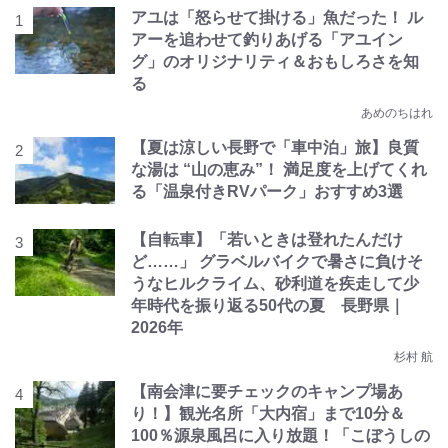
アユは「怒らせて掛ける」魚だった！ ル
アーを追わせて釣りあげる「アユイン
グ」のオリジナリティ＆おもしろさを知
る
あめのちはれ
【夏は涼しい長野で「車中泊」旅】良質
な湯は “山の恵み”！ 満足度を上げてくれ
る「温泉付きRVパーク」おすすめ3選
【自転車】「若いときは登れたんだけ
ど……」 グラベルバイクで暑さに負けそ
うなヒルクライム、砂利道を疾走して少
年時代を振り返る50代の夏 長野県｜
2026年
杉村 航
【南会津に要チェックのキャンプ場あ
り！】観光名所「大内宿」まで10分＆
100％源泉風呂に入り放題！「こぼうしの