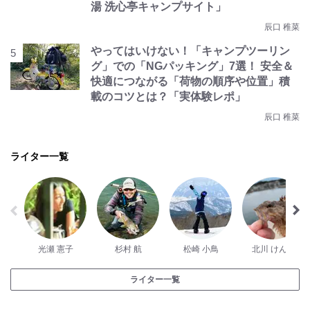
湯 洗心亭キャンプサイト」
辰口 稚菜
やってはいけない！「キャンプツーリン
グ」での「NGパッキング」7選！ 安全＆
快適につながる「荷物の順序や位置」積
載のコツとは？「実体験レポ」
辰口 稚菜
ライター一覧
光瀬 憲子
杉村 航
松崎 小鳥
北川 けんじ
ライター一覧