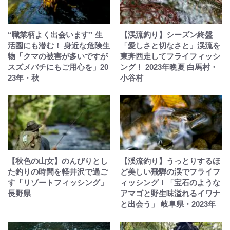
“職業柄よく出会います” 生
【渓流釣り】シーズン終盤
活圏にも潜む！ 身近な危険生
「愛しさと切なさと」渓流を
物「クマの被害が多いですが
東奔西走してフライフィッシ
スズメバチにもご用心を」20
ング！ 2023年晩夏 白馬村・
23年・秋
小谷村
【秋色の山女】のんびりとし
【渓流釣り】うっとりするほ
た釣りの時間を軽井沢で過ご
ど美しい飛騨の渓でフライフ
す「リゾートフィッシング」
ィッシング！「宝石のような
長野県
アマゴと野生味溢れるイワナ
と出会う」 岐阜県・2023年