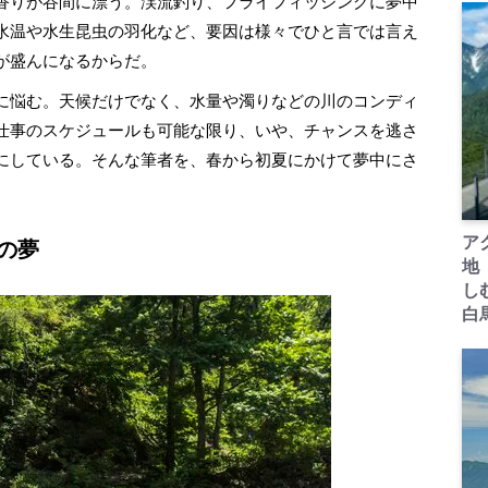
香りが谷間に漂う。渓流釣り、フライフィッシングに夢中
水温や水生昆虫の羽化など、要因は様々でひと言では言え
が盛んになるからだ。
に悩む。天候だけでなく、水量や濁りなどの川のコンディ
仕事のスケジュールも可能な限り、いや、チャンスを逃さ
にしている。そんな筆者を、春から初夏にかけて夢中にさ
ア
の夢
地
し
白