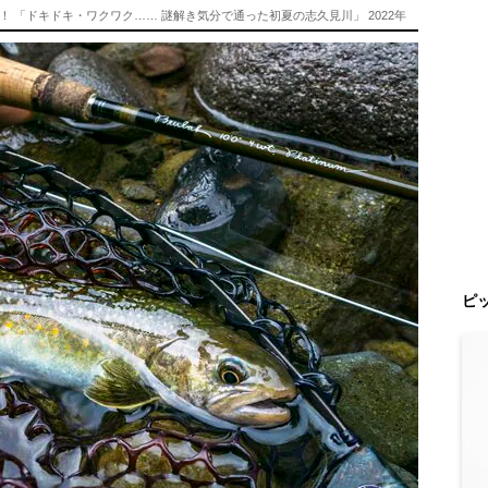
 「ドキドキ・ワクワク…… 謎解き気分で通った初夏の志久見川」 2022年
ピ