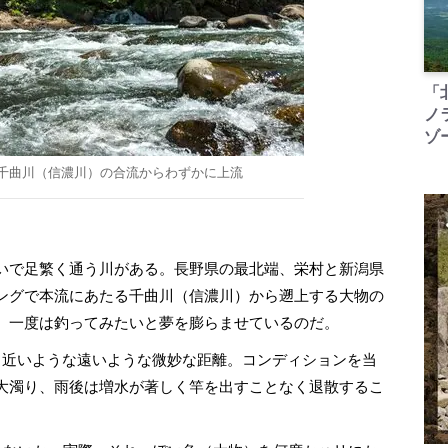
「
ノ
ゾ
千曲川（信濃川）の合流からわずかに上流
いで足繁く通う川がある。長野県の最北端、栄村と新潟県
ングで本流にあたる千曲川（信濃川）から遡上する大物の
、一度は釣ってみたいと夢を膨らませているのだ。
近いような遠いような微妙な距離。コンディションを当
大濁り、雨後は増水が著しく竿を出すことなく退散するこ