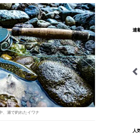
連
ブーツの国の街角で
古くて新しい「ブッシュク
ラフト」の世界
中、瀬で釣れたイワナ
人