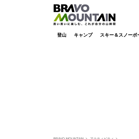
登山
キャンプ
スキー＆スノーボ
山小屋泊
山小屋ライブカメラ
テント泊
雪山
低山
山ご飯
その他登山
焚き火
その他キャンプ
スキー場ライブカ
バックカントリー
日帰り
キャンプ飯
スキー場
BRAVO MOUNTAIN
アクティビティ