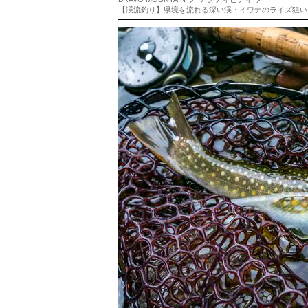
【渓流釣り】県境を流れる深い渓・イワナのライズ狙い！