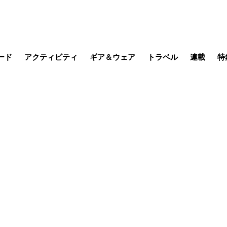
ード
アクティビティ
ギア＆ウェア
トラベル
連載
特
メラ
MTB
写真・動画
その他アクティビティ
キャンプ
スノー
その他
温泉・宿
名所・観光
季節の虫
日本で山
缶詰博士の
そこに山
ブーツの
日本人ハイカ
低山小道
尾瀬ガイド
わたし、
その他連
フィッシング
登山
食事・お酒
山帰り、