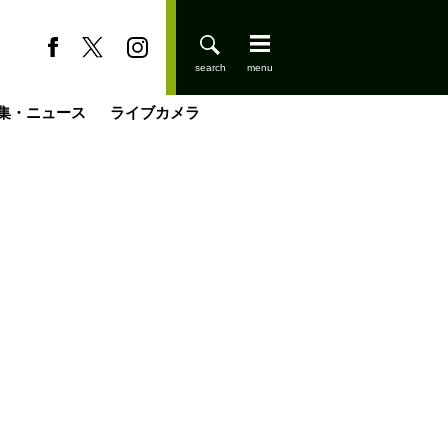
集・ニュース
ライブカメラ
登りはじめました
缶たん”CAN”P料理
小屋を興して
国の街角で
ーのネパール移住見聞録「Like a Rolling Stone」
具＆技術研究所
きららの“おぜ沼“日記
山小屋はじめます
載
スキー場
今日はどこでととのう？
山小屋