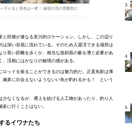
へ下りると景色は一変！ 秘境の渓の雰囲気だ
家と田畑が連なる里川的ロケーション。しかし、この辺り
川は深い谷底に流れている。そのため入退渓できる場所は
なり長い距離を歩くか、相当な急斜面の薮を漕ぐ必要があ
く、渓相にはかなりの秘境の感がある。
にロッドを振ることができるのは魅力的だ。正直魚影は薄
。滅多に出会えないようないい魚が釣れるかも！ という
は少なくなるが、遡上を妨げる人工物があったり、釣り人
滅多に行くことはない。
喜するイワナたち