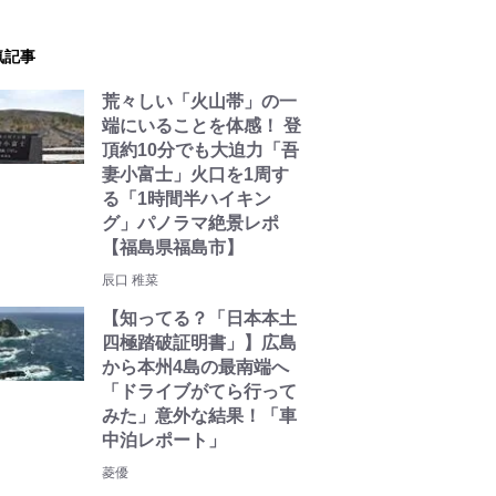
気記事
荒々しい「火山帯」の一
端にいることを体感！ 登
頂約10分でも大迫力「吾
妻小富士」火口を1周す
る「1時間半ハイキン
グ」パノラマ絶景レポ
【福島県福島市】
辰口 稚菜
【知ってる？「日本本土
四極踏破証明書」】広島
から本州4島の最南端へ
「ドライブがてら行って
みた」意外な結果！「車
中泊レポート」
菱優