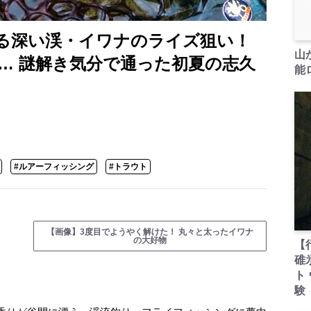
る深い渓・イワナのライズ狙い！
山
… 謎解き気分で通った初夏の志久
能ロ
#ルアーフィッシング
#トラウト
【画像】3度目でようやく解けた！ 丸々と太ったイワナ
の大好物
【
碓
ト
験