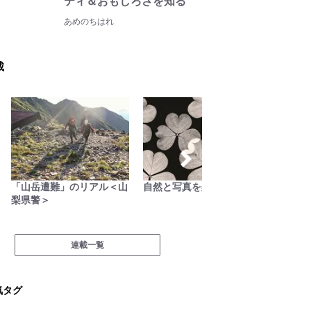
ティ＆おもしろさを知る
あめのちはれ
載
「山岳遭難」のリアル＜山
自然と写真を楽しむ日々
焚き火
梨県警＞
連載一覧
気タグ