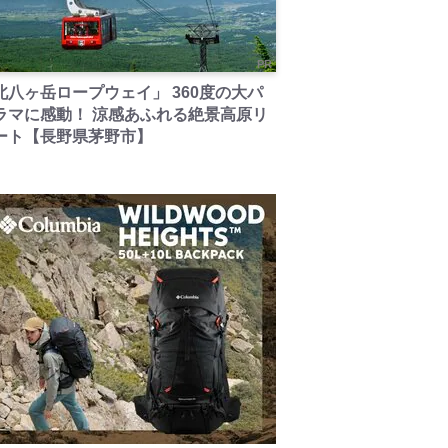
PR
北八ヶ岳ロープウェイ」 360度の大パ
ラマに感動！ 涼感あふれる絶景高原リ
ート【長野県茅野市】