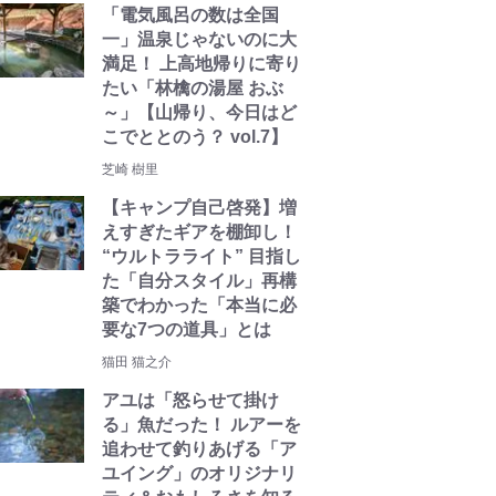
「電気風呂の数は全国
一」温泉じゃないのに大
満足！ 上高地帰りに寄り
たい「林檎の湯屋 おぶ
～」【山帰り、今日はど
こでととのう？ vol.7】
芝崎 樹里
【キャンプ自己啓発】増
えすぎたギアを棚卸し！
“ウルトラライト” 目指し
た「自分スタイル」再構
築でわかった「本当に必
要な7つの道具」とは
猫田 猫之介
アユは「怒らせて掛け
る」魚だった！ ルアーを
追わせて釣りあげる「ア
ユイング」のオリジナリ