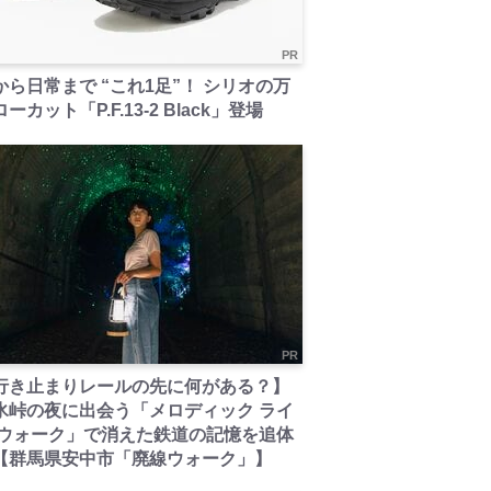
PR
から日常まで “これ1足”！ シリオの万
ーカット「P.F.13-2 Black」登場
PR
行き止まりレールの先に何がある？】
氷峠の夜に出会う「メロディック ライ
 ウォーク」で消えた鉄道の記憶を追体
【群馬県安中市「廃線ウォーク」】