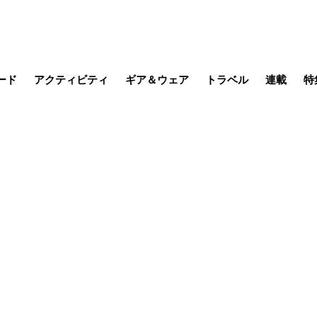
ード
アクティビティ
ギア＆ウェア
トラベル
連載
特
メラ
MTB
写真・動画
その他アクティビティ
キャンプ
スノー
その他
温泉・宿
名所・観光
缶詰博士の
そこに山
ブーツの
季節の虫
日本人ハイカ
低山小道
尾瀬ガイド
わたし、
耕して焙
その他連
フィッシング
登山
食事・お酒
日本で山