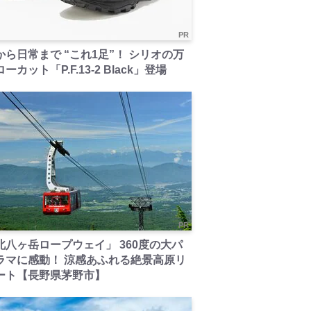
PR
から日常まで “これ1足”！ シリオの万
ーカット「P.F.13-2 Black」登場
PR
北八ヶ岳ロープウェイ」 360度の大パ
ラマに感動！ 涼感あふれる絶景高原リ
ート【長野県茅野市】