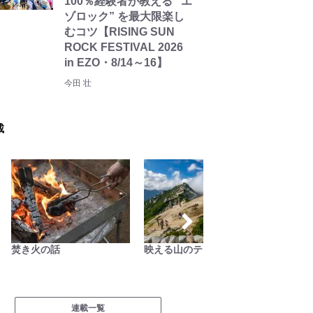
100％経験者が教える “エ
ゾロック” を最大限楽し
むコツ【RISING SUN
ROCK FESTIVAL 2026
in EZO・8/14～16】
今田 壮
載
焚き火の話
映える山のテン場
越えて
連載一覧