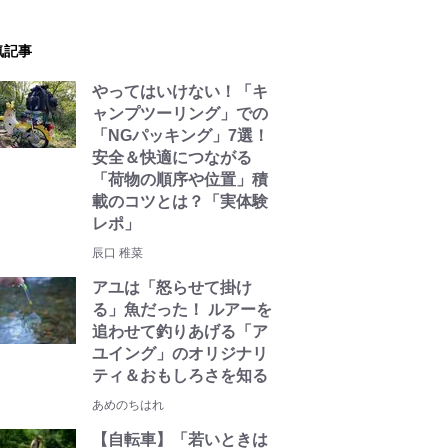
気記事
やってはいけない！「キ
ャンプツーリング」での
「NGパッキング」7選！
安全＆快適につながる
「荷物の順序や位置」積
載のコツとは？「実体験
レポ」
辰口 稚菜
アユは「怒らせて掛け
る」魚だった！ ルアーを
追わせて釣りあげる「ア
ユイング」のオリジナリ
ティ＆おもしろさを知る
あめのちはれ
【自転車】「若いときは