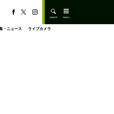
集・ニュース
ライブカメラ
缶たん”CAN”P料理
小屋を興して
国の街角で
ーのネパール移住見聞録「Like a Rolling Stone」
具＆技術研究所
きららの“おぜ沼“日記
山小屋はじめます
煎して走る男
載
スキー場
登りはじめました
山小屋