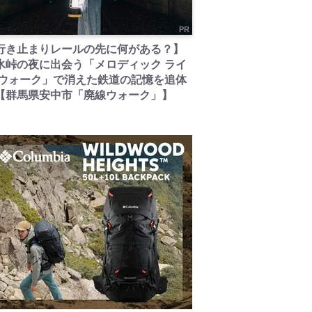
PR
行き止まりレールの先に何がある？】
氷峠の夜に出会う「メロディック ライ
 ウォーク」で消えた鉄道の記憶を追体
【群馬県安中市「廃線ウォーク」】