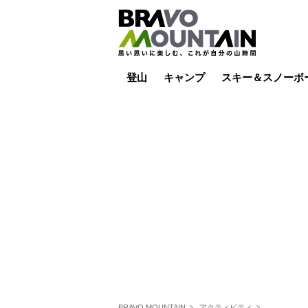
登山
キャンプ
スキー＆スノーボ
山小屋泊
山小屋ライブカメラ
テント泊
雪山
低山
山ご飯
その他登山
焚き火
その他キャンプ
スキー場ライブカ
バックカントリー
日帰り
キャンプ飯
スキー場
BRAVO MOUNTAIN
アクティビティ