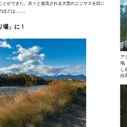
ことができた。次々と放流される大型のニジマスを目に
のほどは……。
り場」に！
ア
地
し
白