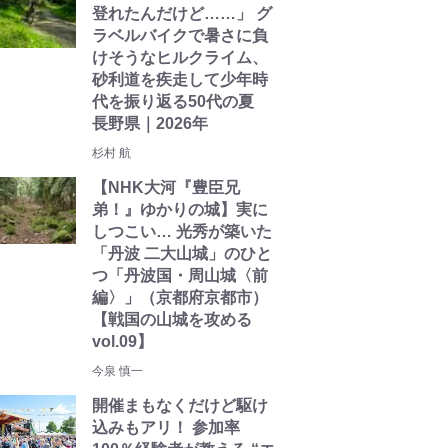
登れたんだけど……」 グ
ラベルバイクで暑さに負
けそうなヒルクライム、
砂利道を疾走して少年時
代を振り返る50代の夏
長野県｜2026年
杉村 航
【NHK大河『豊臣兄
弟！』ゆかりの城】実に
しつこい… 光秀が築いた
「丹波 二大山城」のひと
つ「丹波国・周山城〈前
編〉」（京都府京都市）
【戦国の山城を攻める
vol.09】
今泉 慎一
開催まもなくだけど駆け
込みもアリ！ 参加率