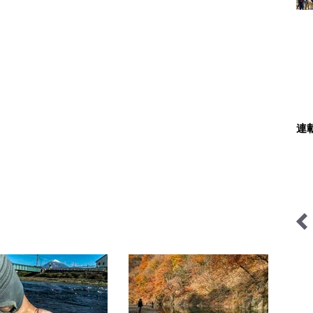
連
日本全国 車中泊女性アン
ユーコンカワイの川サウナ
グラー 「冨士木耶奈の
研究所
WILD LIFE」