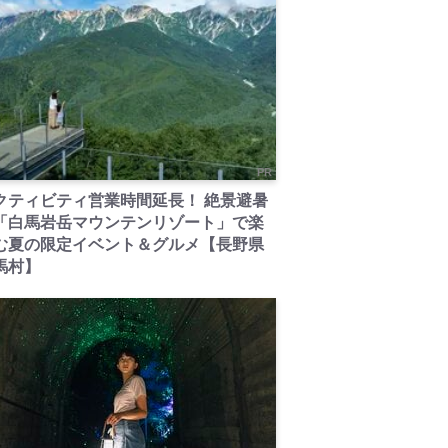
PR
クティビティ営業時間延長！ 絶景避暑
「白馬岩岳マウンテンリゾート」で楽
む夏の限定イベント＆グルメ【長野県
馬村】