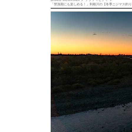
「禁漁期にも楽しめる！」利根川の【冬季ニジマス釣り場