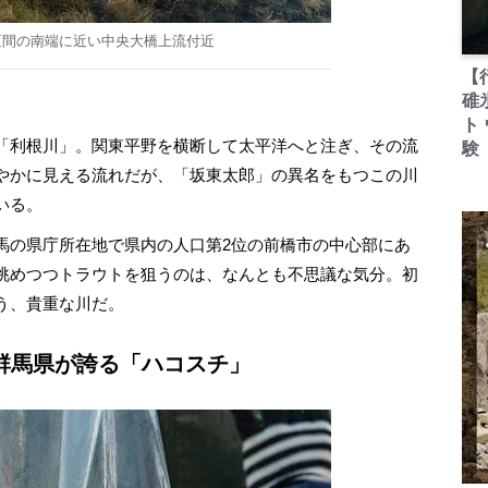
区間の南端に近い中央大橋上流付近
【
碓
ト
「利根川」。関東平野を横断して太平洋へと注ぎ、その流
験
やかに見える流れだが、「坂東太郎」の異名をもつこの川
いる。
の県庁所在地で県内の人口第2位の前橋市の中心部にあ
眺めつつトラウトを狙うのは、なんとも不思議な気分。初
う、貴重な川だ。
群馬県が誇る「ハコスチ」