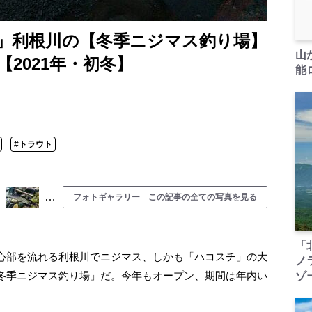
」利根川の【冬季ニジマス釣り場】
山
2021年・初冬】
能ロ
#トラウト
…
フォトギャラリー この記事の全ての写真を見る
「
心部を流れる利根川でニジマス、しかも「ハコスチ」の大
ノ
冬季ニジマス釣り場」だ。今年もオープン、期間は年内い
ゾ