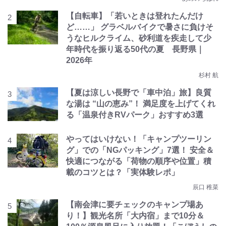
【自転車】「若いときは登れたんだけ
ど……」 グラベルバイクで暑さに負けそ
うなヒルクライム、砂利道を疾走して少
年時代を振り返る50代の夏 長野県｜
2026年
杉村 航
【夏は涼しい長野で「車中泊」旅】良質
な湯は “山の恵み”！ 満足度を上げてくれ
る「温泉付きRVパーク」おすすめ3選
やってはいけない！「キャンプツーリン
グ」での「NGパッキング」7選！ 安全＆
快適につながる「荷物の順序や位置」積
載のコツとは？「実体験レポ」
辰口 稚菜
【南会津に要チェックのキャンプ場あ
り！】観光名所「大内宿」まで10分＆