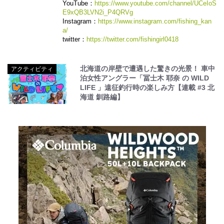
YouTube：
https://www.youtube.com/channel/UCeIoS
E9xQB3LVN2i_P4QRVg
Instagram：
https://www.instagram.com/fishing_kan
a/
twitter：
https://twitter.com/fishingirl0418
北海道の岸壁で遭遇した驚きの光景！ 車中
アクティビティ
泊女性アングラー「冨士木 耶奈 の WILD
LIFE 」遠征釣行時の楽しみ方【連載 #3 北
海道 釧路編】