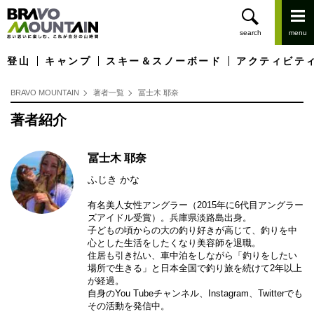
登山
キャンプ
スキー＆スノーボード
アクティビテ
BRAVO MOUNTAIN
著者一覧
冨士木 耶奈
著者紹介
冨士木 耶奈
ふじき かな
有名美人女性アングラー（2015年に6代目アングラー
ズアイドル受賞）。兵庫県淡路島出身。
子どもの頃からの大の釣り好きが高じて、釣りを中
心とした生活をしたくなり美容師を退職。
住居も引き払い、車中泊をしながら「釣りをしたい
場所で生きる」と日本全国で釣り旅を続けて2年以上
が経過。
自身のYou Tubeチャンネル、Instagram、Twitterでも
その活動を発信中。