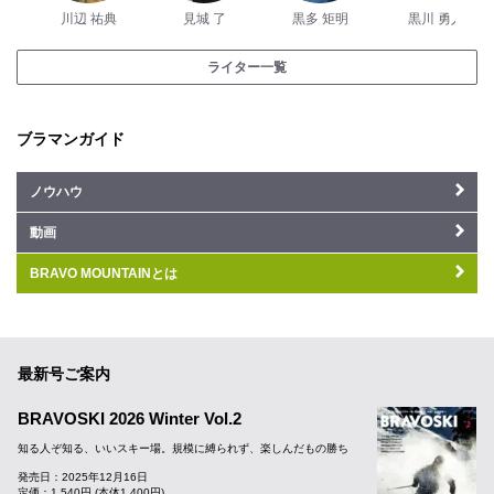
川辺 祐典
見城 了
黒多 矩明
黒川 勇人
ライター一覧
ブラマンガイド
ノウハウ
動画
BRAVO MOUNTAINとは
最新号ご案内
BRAVOSKI 2026 Winter Vol.2
知る人ぞ知る、いいスキー場。規模に縛られず、楽しんだもの勝ち
発売日：2025年12月16日
定価：1,540円 (本体1,400円)