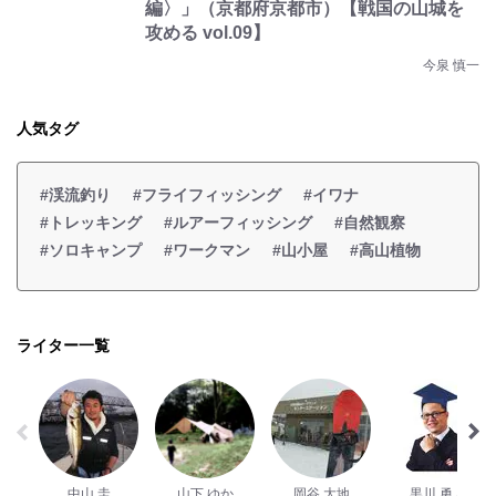
編〉」（京都府京都市）【戦国の山城を
攻める vol.09】
今泉 慎一
人気タグ
#渓流釣り
#フライフィッシング
#イワナ
#トレッキング
#ルアーフィッシング
#自然観察
#ソロキャンプ
#ワークマン
#山小屋
#高山植物
ライター一覧
中山 圭
山下 ゆか
岡谷 大地
黒川 勇人