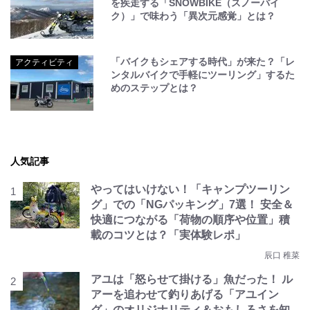
を疾走する「SNOWBIKE（スノーバイ
ク）」で味わう「異次元感覚」とは？
「バイクもシェアする時代」が来た？「レ
アクティビティ
ンタルバイクで手軽にツーリング」するた
めのステップとは？
人気記事
やってはいけない！「キャンプツーリン
グ」での「NGパッキング」7選！ 安全＆
快適につながる「荷物の順序や位置」積
載のコツとは？「実体験レポ」
辰口 稚菜
アユは「怒らせて掛ける」魚だった！ ル
アーを追わせて釣りあげる「アユイン
グ」のオリジナリティ＆おもしろさを知