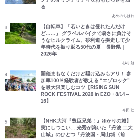
る
あめのちはれ
【自転車】「若いときは登れたんだけ
ど……」 グラベルバイクで暑さに負けそ
うなヒルクライム、砂利道を疾走して少
年時代を振り返る50代の夏 長野県｜
2026年
杉村 航
開催まもなくだけど駆け込みもアリ！ 参
加率100％経験者が教える “エゾロック”
を最大限楽しむコツ【RISING SUN
ROCK FESTIVAL 2026 in EZO・8/14～
16】
今田 壮
【NHK大河『豊臣兄弟！』ゆかりの城】
実にしつこい… 光秀が築いた「丹波 二大
山城」のひとつ「丹波国・周山城〈前