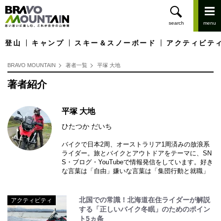
登山
キャンプ
スキー＆スノーボード
アクティビテ
BRAVO MOUNTAIN
著者一覧
平塚 大地
著者紹介
平塚 大地
ひたつか だいち
バイクで日本2周、オーストラリア1周済みの放浪系
ライダー。旅とバイクとアウトドアをテーマに、SN
S・ブログ・YouTubeで情報発信をしています。好き
な言葉は「自由」嫌いな言葉は「集団行動と就職」
北国での常識！北海道在住ライダーが解説
アクティビティ
する「正しいバイク冬眠」のためのポイン
ト5ヵ条