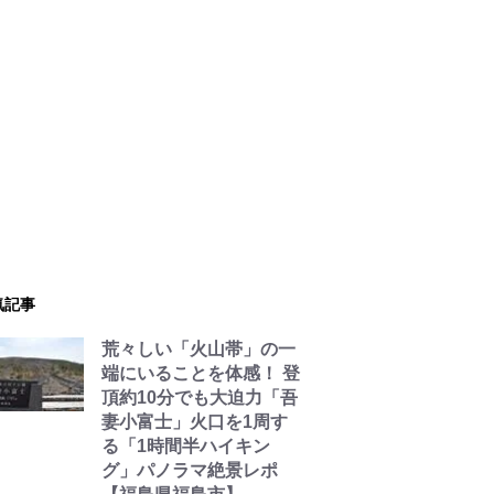
気記事
荒々しい「火山帯」の一
端にいることを体感！ 登
頂約10分でも大迫力「吾
妻小富士」火口を1周す
る「1時間半ハイキン
グ」パノラマ絶景レポ