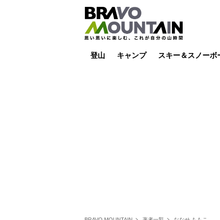
登山
キャンプ
スキー＆スノーボ
山小屋泊
山小屋ライブカメラ
テント泊
雪山
低山
山ご飯
その他登山
焚き火
その他キャンプ
スキー場ライブカ
バックカントリー
日帰り
キャンプ飯
スキー場
BRAVO MOUNTAIN
著者一覧
ななせ ももこ