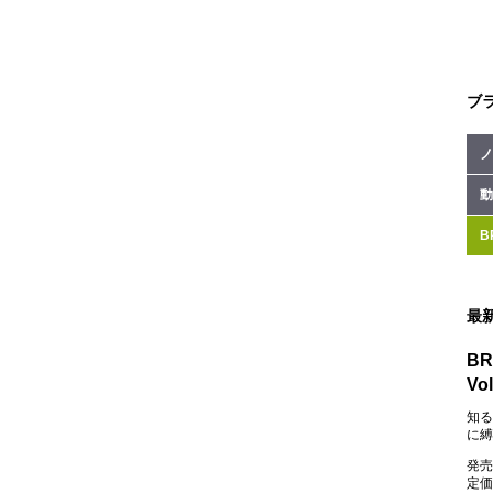
ブ
ノ
動
B
最
BR
Vol
知る
に縛
発売
定価：