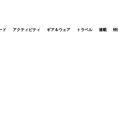
ード
アクティビティ
ギア＆ウェア
トラベル
連載
特
メラ
MTB
写真・動画
その他アクティビティ
キャンプ
スノー
その他
温泉・宿
名所・観光
缶詰博士の
そこに山
ブーツの
季節の虫
日本人ハイカ
低山小道
尾瀬ガイド
わたし、
耕して焙
その他連
フィッシング
登山
食事・お酒
日本で山