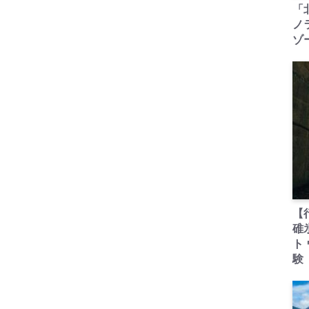
「
ノ
ゾ
【
碓
ト
験