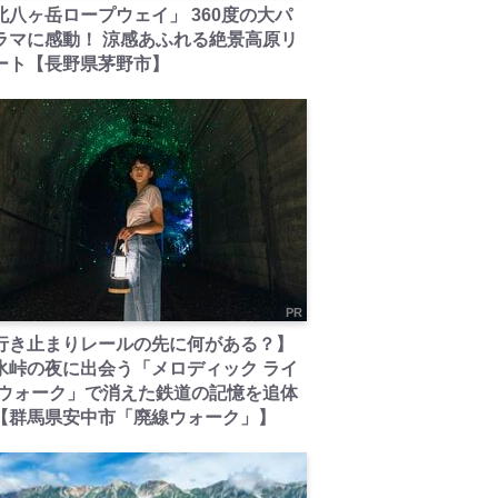
北八ヶ岳ロープウェイ」 360度の大パ
ラマに感動！ 涼感あふれる絶景高原リ
ート【長野県茅野市】
PR
行き止まりレールの先に何がある？】
氷峠の夜に出会う「メロディック ライ
 ウォーク」で消えた鉄道の記憶を追体
【群馬県安中市「廃線ウォーク」】