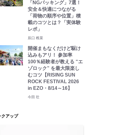
「NGパッキング」7選！
安全＆快適につながる
「荷物の順序や位置」積
載のコツとは？「実体験
レポ」
辰口 稚菜
開催まもなくだけど駆け
込みもアリ！ 参加率
100％経験者が教える “エ
ゾロック” を最大限楽し
むコツ【RISING SUN
ROCK FESTIVAL 2026
in EZO・8/14～16】
今田 壮
ックアップ