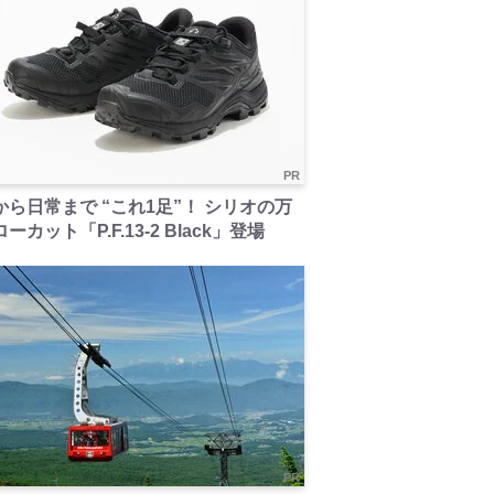
PR
から日常まで “これ1足”！ シリオの万
ーカット「P.F.13-2 Black」登場
PR