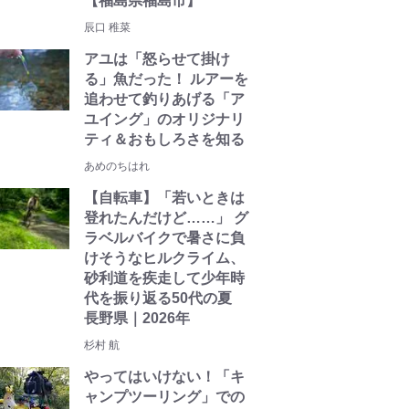
【福島県福島市】
辰口 稚菜
アユは「怒らせて掛け
る」魚だった！ ルアーを
追わせて釣りあげる「ア
ユイング」のオリジナリ
ティ＆おもしろさを知る
あめのちはれ
【自転車】「若いときは
登れたんだけど……」 グ
ラベルバイクで暑さに負
けそうなヒルクライム、
砂利道を疾走して少年時
代を振り返る50代の夏
長野県｜2026年
杉村 航
やってはいけない！「キ
ャンプツーリング」での