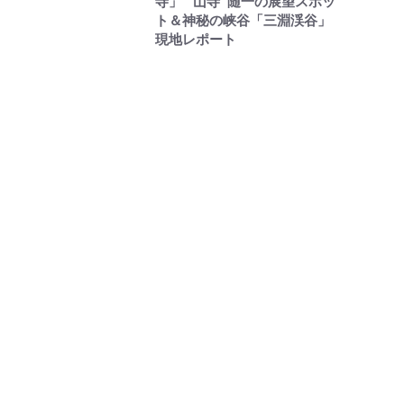
寺」 “山寺”随一の展望スポッ
ト＆神秘の峡谷「三淵渓谷」
現地レポート