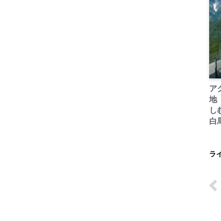
ア
地
し
白
ラ