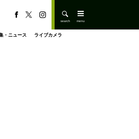
集・ニュース
ライブカメラ
缶たん”CAN”P料理
小屋を興して
国の街角で
ーのネパール移住見聞録「Like a Rolling Stone」
具＆技術研究所
きららの“おぜ沼“日記
山小屋はじめます
煎して走る男
載
スキー場
登りはじめました
山小屋