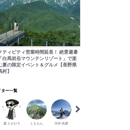
PR
クティビティ営業時間延長！ 絶景避暑
「白馬岩岳マウンテンリゾート」で楽
む夏の限定イベント＆グルメ【長野県
馬村】
イター一覧
森 たかひろ
とももん
河井 拓磨
齋藤 萌
石橋 優