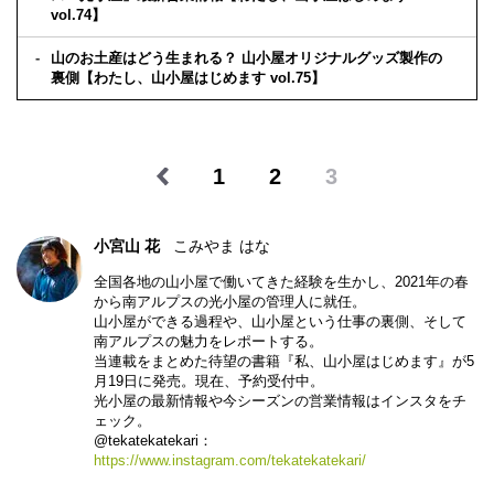
vol.74】
山のお土産はどう生まれる？ 山小屋オリジナルグッズ製作の
裏側【わたし、山小屋はじめます vol.75】
1
2
3
小宮山 花
こみやま はな
全国各地の山小屋で働いてきた経験を生かし、2021年の春
から南アルプスの光小屋の管理人に就任。
山小屋ができる過程や、山小屋という仕事の裏側、そして
南アルプスの魅力をレポートする。
当連載をまとめた待望の書籍『私、山小屋はじめます』が5
月19日に発売。現在、予約受付中。
光小屋の最新情報や今シーズンの営業情報はインスタをチ
ェック。
@tekatekatekari：
https://www.instagram.com/tekatekatekari/