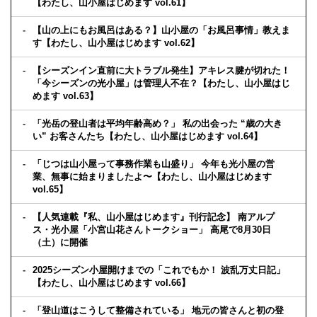
【わたし、山小屋はじめます vol.61】
【山の上にもお風呂はある？】山小屋の「お風呂事情」教えま
す【わたし、山小屋はじめます vol.62】
【シーズンイン直前に大トラブル発生】アキレス腱が切れた！
「今シーズンの光小屋」は管理人不在？【わたし、山小屋はじ
めます vol.63】
「光岳の登山者は平均年齢高め？」 私の出会った “歳の大き
い” お客さんたち【わたし、山小屋はじめます vol.64】
「じつは山小屋って事務作業も山盛り」 今年も光小屋の営
業、無事に始まりましたよ〜【わたし、山小屋はじめます
vol.65】
【人気連載『私、山小屋はじめます』刊行記念】 南アルプ
ス・光小屋「小宮山花さんトークショー」 高尾で8月30日
（土）に開催
2025シーズン小屋開けまでの「これでもか！ 波乱万丈日記」
【わたし、山小屋はじめます vol.66】
「登山道はこうして整備されている」 地元の皆さんと初の登