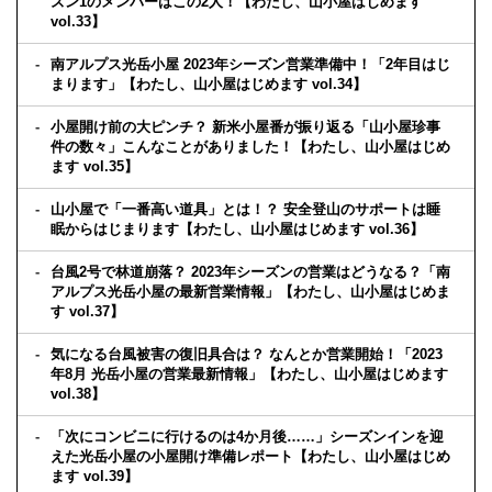
ズン1のメンバーはこの2人！【わたし、山小屋はじめます
vol.33】
南アルプス光岳小屋 2023年シーズン営業準備中！「2年目はじ
まります」【わたし、山小屋はじめます vol.34】
小屋開け前の大ピンチ？ 新米小屋番が振り返る「山小屋珍事
件の数々」こんなことがありました！【わたし、山小屋はじめ
ます vol.35】
山小屋で「一番高い道具」とは！？ 安全登山のサポートは睡
眠からはじまります【わたし、山小屋はじめます vol.36】
台風2号で林道崩落？ 2023年シーズンの営業はどうなる？「南
アルプス光岳小屋の最新営業情報」【わたし、山小屋はじめま
す vol.37】
気になる台風被害の復旧具合は？ なんとか営業開始！「2023
年8月 光岳小屋の営業最新情報」【わたし、山小屋はじめます
vol.38】
「次にコンビニに行けるのは4か月後……」シーズンインを迎
えた光岳小屋の小屋開け準備レポート【わたし、山小屋はじめ
ます vol.39】