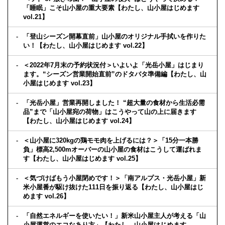
「睡眠」こそ山小屋の重大要素【わたし、山小屋はじめます
vol.21】
「登山シーズン開幕直前」山小屋のオリジナル手拭いを作りた
い！【わたし、山小屋はじめます vol.22】
＜2022年7月末の予約状況付＞いよいよ「光岳小屋」はじまり
ます。“シーズン営業開始直前”のドタバタ準備編【わたし、山
小屋はじめます vol.23】
「光岳小屋」営業再開しました！ “超大量の食材から生活必需
品”まで「山小屋宛の荷物」はこうやって山の上に届きます
【わたし、山小屋はじめます vol.24】
＜山小屋に320kgの鶏モモ肉を上げるには？＞「15分一本勝
負」標高2,500mオーバーの山小屋の食材はこうして運ばれま
す【わたし、山小屋はじめます vol.25】
＜気づけばもう小屋閉めです！＞「南アルプス・光岳小屋」新
米小屋番が駆け抜けた111日を振り返る【わたし、山小屋はじ
めます vol.26】
「自然エネルギーを使いたい！」新米山小屋主人が考える「山
小屋運営のエコなあり方」【わたし、山小屋はじめます