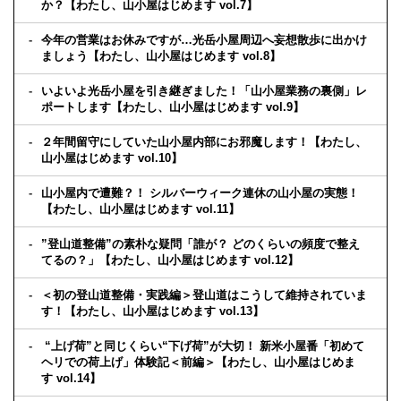
か？【わたし、山小屋はじめます vol.7】
今年の営業はお休みですが…光岳小屋周辺へ妄想散歩に出かけ
ましょう【わたし、山小屋はじめます vol.8】
いよいよ光岳小屋を引き継ぎました！「山小屋業務の裏側」レ
ポートします【わたし、山小屋はじめます vol.9】
２年間留守にしていた山小屋内部にお邪魔します！【わたし、
山小屋はじめます vol.10】
山小屋内で遭難？！ シルバーウィーク連休の山小屋の実態！
【わたし、山小屋はじめます vol.11】
”登山道整備”の素朴な疑問「誰が？ どのくらいの頻度で整え
てるの？」【わたし、山小屋はじめます vol.12】
＜初の登山道整備・実践編＞登山道はこうして維持されていま
す！【わたし、山小屋はじめます vol.13】
“上げ荷”と同じくらい“下げ荷”が大切！ 新米小屋番「初めて
ヘリでの荷上げ」体験記＜前編＞【わたし、山小屋はじめま
す vol.14】