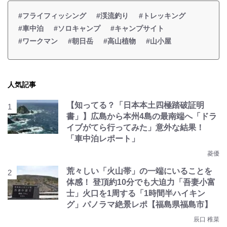
#フライフィッシング
#渓流釣り
#トレッキング
#車中泊
#ソロキャンプ
#キャンプサイト
#ワークマン
#朝日岳
#高山植物
#山小屋
人気記事
【知ってる？「日本本土四極踏破証明
書」】広島から本州4島の最南端へ「ドラ
イブがてら行ってみた」意外な結果！
「車中泊レポート」
菱優
荒々しい「火山帯」の一端にいることを
体感！ 登頂約10分でも大迫力「吾妻小富
士」火口を1周する「1時間半ハイキン
グ」パノラマ絶景レポ【福島県福島市】
辰口 稚菜