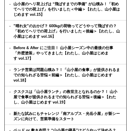
山小屋のヘリ荷上げは “飛ばすまでの準備” が山積み！「初め
てヘリでの荷上げ」を行いました＜中編＞【わたし、山小屋は
じめます vol.15】
”晴れ女”のおかげ？ 600kgの荷物ってどうやって飛ばすの？
「初めてヘリでの荷上げ」を行いました＜後編＞【わたし、山
小屋はじめます vol.16】
Before & After にご注目！ 山小屋シーズン中の最後の仕事
「外壁塗装」やってきました【わたし、山小屋はじめま
す vol.17】
ランチ営業は問題山積み？！「山小屋の食事」が提供されるま
での知られざる苦悩＜前編＞【わたし、山小屋はじめます
vol.18】
クスクスは「山小屋ランチ」の救世主となれるのか？！ 山小
屋で食事が提供されるまでの知られざる苦悩＜後編＞【わた
し、山小屋はじめます vol.19】
新たな試みにもチャレンジ「南アルプス・光岳小屋」が新シー
ズンに向けて、営業準備をスタート
ベッド or 敷き布団？ “山小屋の寝具”はどうやって決める？