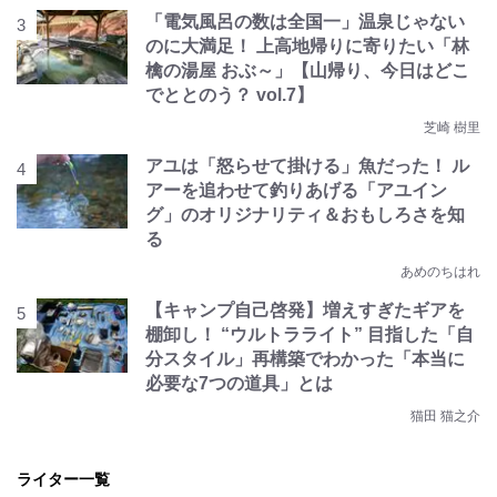
「電気風呂の数は全国一」温泉じゃない
のに大満足！ 上高地帰りに寄りたい「林
檎の湯屋 おぶ～」【山帰り、今日はどこ
でととのう？ vol.7】
芝崎 樹里
アユは「怒らせて掛ける」魚だった！ ル
アーを追わせて釣りあげる「アユイン
グ」のオリジナリティ＆おもしろさを知
る
あめのちはれ
【キャンプ自己啓発】増えすぎたギアを
棚卸し！ “ウルトラライト” 目指した「自
分スタイル」再構築でわかった「本当に
必要な7つの道具」とは
猫田 猫之介
ライター一覧