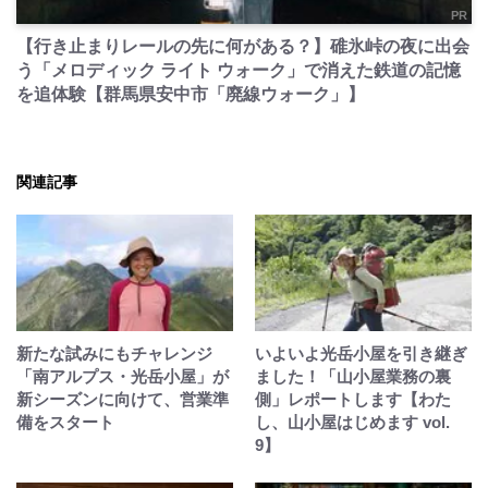
PR
【行き止まりレールの先に何がある？】碓氷峠の夜に出会
う「メロディック ライト ウォーク」で消えた鉄道の記憶
を追体験【群馬県安中市「廃線ウォーク」】
関連記事
新たな試みにもチャレンジ
いよいよ光岳小屋を引き継ぎ
「南アルプス・光岳小屋」が
ました！「山小屋業務の裏
新シーズンに向けて、営業準
側」レポートします【わた
備をスタート
し、山小屋はじめます vol.
9】