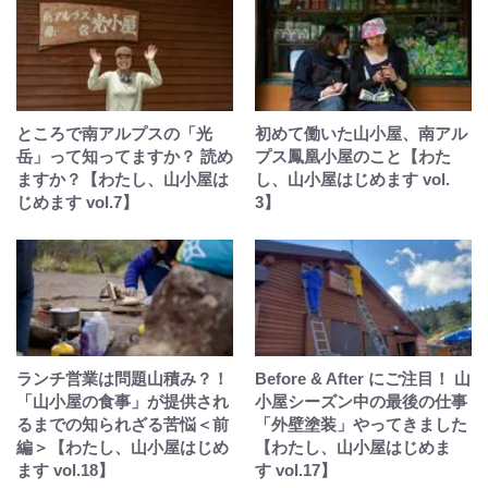
ところで南アルプスの「光
初めて働いた山小屋、南アル
岳」って知ってますか？ 読め
プス鳳凰小屋のこと【わた
ますか？【わたし、山小屋は
し、山小屋はじめます vol.
じめます vol.7】
3】
ランチ営業は問題山積み？！
Before & After にご注目！ 山
「山小屋の食事」が提供され
小屋シーズン中の最後の仕事
るまでの知られざる苦悩＜前
「外壁塗装」やってきました
編＞【わたし、山小屋はじめ
【わたし、山小屋はじめま
ます vol.18】
す vol.17】