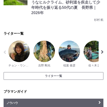
うなヒルクライム、砂利道を疾走して少
年時代を振り返る50代の夏 長野県｜
2026年
杉村 航
ライター一覧
チョン・ウンスク
吉野 剛光
稲葉 俊彦
佐々木 誠
ライター一覧
ブラマンガイド
ノウハウ