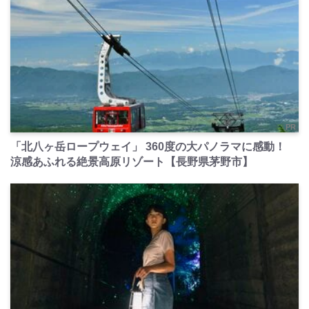
PR
「北八ヶ岳ロープウェイ」 360度の大パノラマに感動！
涼感あふれる絶景高原リゾート【長野県茅野市】