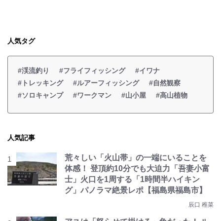
人気タグ
#渓流釣り
#フライフィッシング
#イワナ
#トレッキング
#ルアーフィッシング
#自然観察
#ソロキャンプ
#ワークマン
#山小屋
#高山植物
人気記事
荒々しい「火山帯」の一端にいることを
体感！ 登頂約10分でも大迫力「吾妻小富
士」火口を1周する「1時間半ハイキン
グ」パノラマ絶景レポ【福島県福島市】
辰口 稚菜