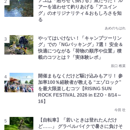
アユは「怒らせて掛ける」魚だった！ ル
アーを追わせて釣りあげる「アユイン
グ」のオリジナリティ＆おもしろさを知
る
あめのちはれ
やってはいけない！「キャンプツーリン
グ」での「NGパッキング」7選！ 安全＆
快適につながる「荷物の順序や位置」積
載のコツとは？「実体験レポ」
辰口 稚菜
開催まもなくだけど駆け込みもアリ！ 参
加率100％経験者が教える “エゾロック”
を最大限楽しむコツ【RISING SUN
ROCK FESTIVAL 2026 in EZO・8/14～
16】
今田 壮
【自転車】「若いときは登れたんだけ
ど……」 グラベルバイクで暑さに負けそ