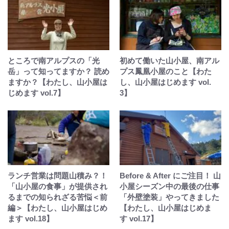
ところで南アルプスの「光
初めて働いた山小屋、南アル
岳」って知ってますか？ 読め
プス鳳凰小屋のこと【わた
ますか？【わたし、山小屋は
し、山小屋はじめます vol.
じめます vol.7】
3】
ランチ営業は問題山積み？！
Before & After にご注目！ 山
「山小屋の食事」が提供され
小屋シーズン中の最後の仕事
るまでの知られざる苦悩＜前
「外壁塗装」やってきました
編＞【わたし、山小屋はじめ
【わたし、山小屋はじめま
ます vol.18】
す vol.17】