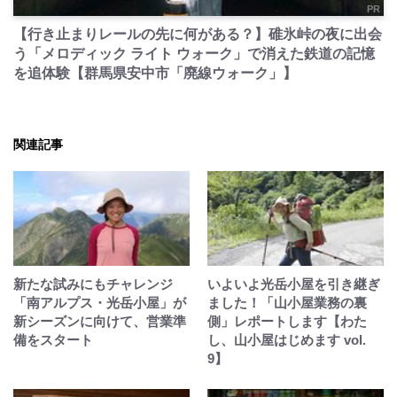
PR
【行き止まりレールの先に何がある？】碓氷峠の夜に出会
う「メロディック ライト ウォーク」で消えた鉄道の記憶
を追体験【群馬県安中市「廃線ウォーク」】
関連記事
新たな試みにもチャレンジ
いよいよ光岳小屋を引き継ぎ
「南アルプス・光岳小屋」が
ました！「山小屋業務の裏
新シーズンに向けて、営業準
側」レポートします【わた
備をスタート
し、山小屋はじめます vol.
9】