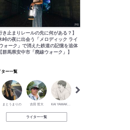
PR
行き止まりレールの先に何がある？】
氷峠の夜に出会う「メロディック ライ
 ウォーク」で消えた鉄道の記憶を追体
【群馬県安中市「廃線ウォーク」】
イター一覧
まとうまりの
吉田 哲大
KAI YAMAKAWA
中村 さんた
上山 泰弘
ライター一覧