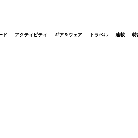
ード
アクティビティ
ギア＆ウェア
トラベル
連載
特
メラ
MTB
写真・動画
その他アクティビティ
キャンプ
スノー
その他
温泉・宿
名所・観光
季節の虫
日本で山
缶詰博士の
そこに山
ブーツの
日本人ハイカ
低山小道
尾瀬ガイド
わたし、
その他連
フィッシング
登山
食事・お酒
山帰り、