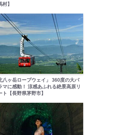
馬村】
PR
北八ヶ岳ロープウェイ」 360度の大パ
ラマに感動！ 涼感あふれる絶景高原リ
ート【長野県茅野市】