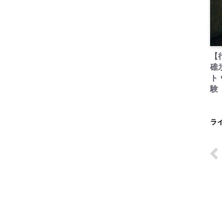
【
碓
ト
験
ラ