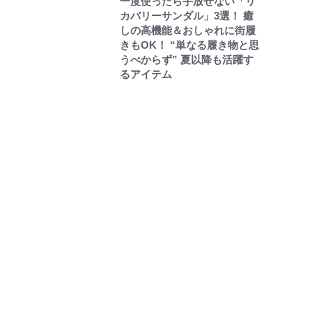
一度使ったら手放せない「リ
カバリーサンダル」3選！ 癒
しの高機能＆おしゃれに街履
きもOK！ “単なる履き物と思
うべからず” 夏以降も活躍す
るアイテム