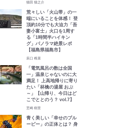
猫田 猫之介
荒々しい「火山帯」の一
端にいることを体感！ 登
頂約10分でも大迫力「吾
妻小富士」火口を1周す
る「1時間半ハイキン
グ」パノラマ絶景レポ
【福島県福島市】
辰口 稚菜
「電気風呂の数は全国
一」温泉じゃないのに大
満足！ 上高地帰りに寄り
たい「林檎の湯屋 おぶ
～」【山帰り、今日はど
こでととのう？ vol.7】
芝崎 樹里
青く美しい「幸せのブル
ービー」の正体とは？ 身