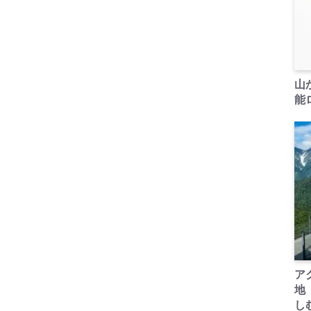
山
能ロ
ア
地
し