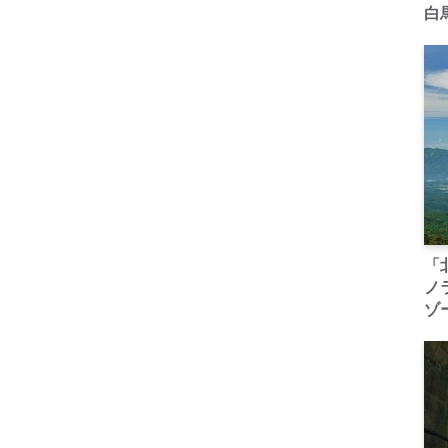
白
「
ノ
ゾ