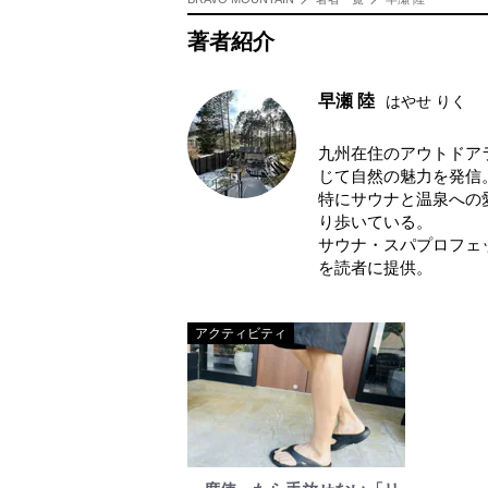
著者紹介
早瀬 陸
はやせ りく
九州在住のアウトドア
じて自然の魅力を発信
特にサウナと温泉への
り歩いている。
サウナ・スパプロフェ
を読者に提供。
アクティビティ