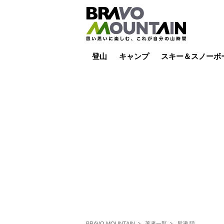
登山
キャンプ
スキー＆スノーボ
山小屋泊
山小屋ライブカメラ
テント泊
雪山
低山
山ご飯
その他登山
焚き火
その他キャンプ
スキー場ライブカ
バックカントリー
日帰り
キャンプ飯
スキー場
BRAVO MOUNTAIN
著者一覧
早瀬 陸