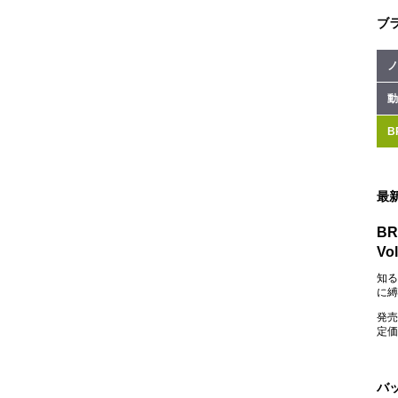
ブ
ノ
動
B
最
BR
Vol
知る
に縛
発売
定価：
バ