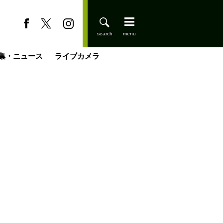
集・ニュース
ライブカメラ
登りはじめました
缶たん”CAN”P料理
小屋を興して
国の街角で
ーのネパール移住見聞録「Like a Rolling Stone」
具＆技術研究所
きららの“おぜ沼“日記
山小屋はじめます
載
スキー場
今日はどこでととのう？
山小屋