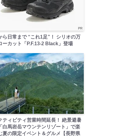
PR
から日常まで “これ1足”！ シリオの万
ーカット「P.F.13-2 Black」登場
PR
クティビティ営業時間延長！ 絶景避暑
「白馬岩岳マウンテンリゾート」で楽
む夏の限定イベント＆グルメ【長野県