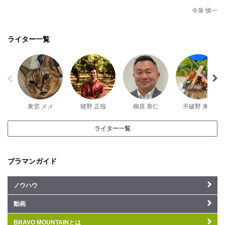
今泉 慎一
ライター一覧
東雲 メメ
猪野 正哉
柳原 章仁
不破野 来未
ライター一覧
ブラマンガイド
ノウハウ
動画
BRAVO MOUNTAINとは