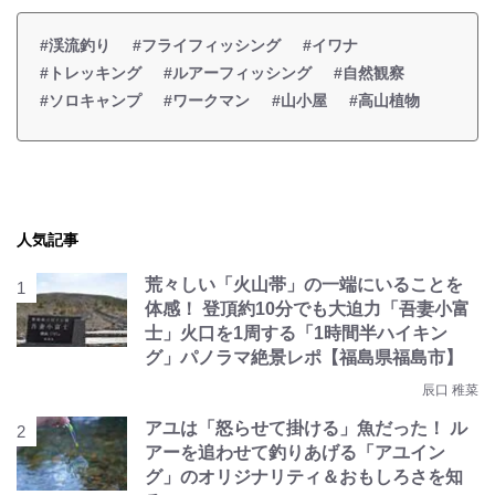
#渓流釣り
#フライフィッシング
#イワナ
#トレッキング
#ルアーフィッシング
#自然観察
#ソロキャンプ
#ワークマン
#山小屋
#高山植物
人気記事
荒々しい「火山帯」の一端にいることを
体感！ 登頂約10分でも大迫力「吾妻小富
士」火口を1周する「1時間半ハイキン
グ」パノラマ絶景レポ【福島県福島市】
辰口 稚菜
アユは「怒らせて掛ける」魚だった！ ル
アーを追わせて釣りあげる「アユイン
グ」のオリジナリティ＆おもしろさを知