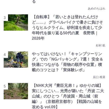
る
あめのちはれ
【自転車】「若いときは登れたんだけ
ど……」 グラベルバイクで暑さに負けそ
うなヒルクライム、砂利道を疾走して少
年時代を振り返る50代の夏 長野県｜
2026年
杉村 航
やってはいけない！「キャンプツーリン
グ」での「NGパッキング」7選！ 安全＆
快適につながる「荷物の順序や位置」積
載のコツとは？「実体験レポ」
辰口 稚菜
【NHK大河『豊臣兄弟！』ゆかりの城】
実にしつこい… 光秀が築いた「丹波 二大
山城」のひとつ「丹波国・周山城〈前
編〉」（京都府京都市）【戦国の山城を
攻める vol.09】