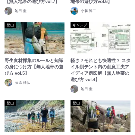
【無人地帯の遊び方vol.7】
地帯の遊び方vol.6】
池田 圭
小雀 陣二
登山
キャンプ
野生食材採集のルールと知識
軽さ？それとも快適性？ スタ
の身につけ方【無人地帯の遊
イル別テント内の創意工夫ア
び方 vol.5】
イディア例図解【無人地帯の
遊び方 vol.4】
藤原 祥弘
池田 圭
登山
登山