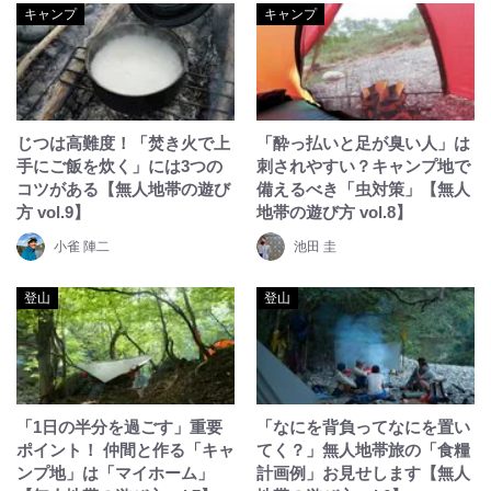
キャンプ
キャンプ
じつは高難度！「焚き火で上
「酔っ払いと足が臭い人」は
手にご飯を炊く」には3つの
刺されやすい？キャンプ地で
コツがある【無人地帯の遊び
備えるべき「虫対策」【無人
方 vol.9】
地帯の遊び方 vol.8】
小雀 陣二
池田 圭
登山
登山
「1日の半分を過ごす」重要
「なにを背負ってなにを置い
ポイント！ 仲間と作る「キャ
てく？」無人地帯旅の「食糧
ンプ地」は「マイホーム」
計画例」お見せします【無人