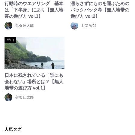
行動時のウエアリング 基本
濡らさずにものを運ぶための
は「下半身」にあり【無人地
バックパック考【無人地帯の
帯の遊び方 vol.3】
遊び方 vol.2】
高橋 庄太郎
土屋 智哉
登山
日本に残されている「誰にも
会わない」場所とは？【無人
地帯の遊び方 vol.1】
高橋 庄太郎
人気タグ