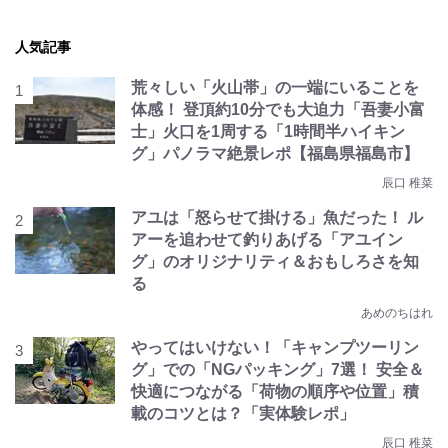
人気記事
荒々しい「火山帯」の一端にいることを
体感！ 登頂約10分でも大迫力「吾妻小富
士」火口を1周する「1時間半ハイキン
グ」パノラマ絶景レポ【福島県福島市】
辰口 稚菜
アユは「怒らせて掛ける」魚だった！ ル
アーを追わせて釣りあげる「アユイン
グ」のオリジナリティ＆おもしろさを知
る
あめのちはれ
やってはいけない！「キャンプツーリン
グ」での「NGパッキング」7選！ 安全＆
快適につながる「荷物の順序や位置」積
載のコツとは？「実体験レポ」
辰口 稚菜