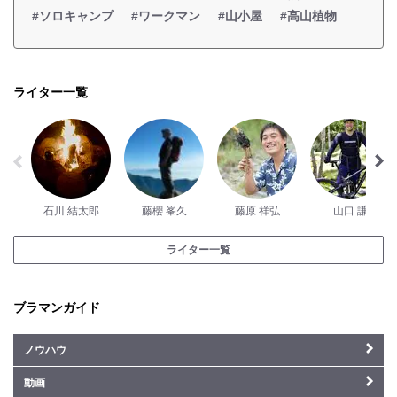
#ソロキャンプ
#ワークマン
#山小屋
#高山植物
ライター一覧
石川 結太郎
藤櫻 峯久
藤原 祥弘
山口 謙
ライター一覧
ブラマンガイド
ノウハウ
動画