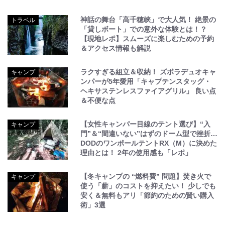
神話の舞台「高千穂峡」で大人気！ 絶景の
トラベル
「貸しボート」での意外な体験とは！？
【現地レポ】スムーズに楽しむための予約
＆アクセス情報も解説
ラクすぎる組立＆収納！ ズボラデュオキャ
キャンプ
ンパーが5年愛用「キャプテンスタッグ・
ヘキサステンレスファイアグリル」 良い点
＆不便な点
【女性キャンパー目線のテント選び】“入
キャンプ
門”＆“間違いない”はずのドーム型で挫折…
DODのワンポールテントRX（M）に決めた
理由とは！ 2年の使用感も「レポ」
【冬キャンプの “燃料費” 問題】焚き火で
キャンプ
使う「薪」のコストを抑えたい！ 少しでも
安く＆無料もアリ「節約のための賢い購入
術」3選