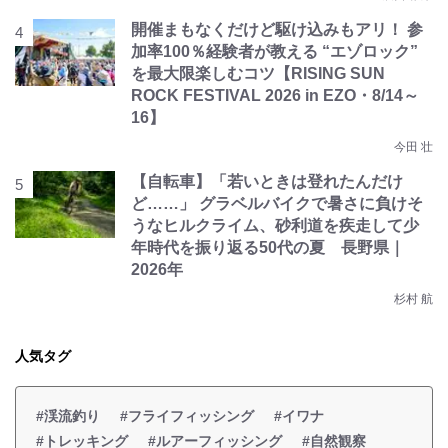
開催まもなくだけど駆け込みもアリ！ 参
加率100％経験者が教える “エゾロック”
を最大限楽しむコツ【RISING SUN
ROCK FESTIVAL 2026 in EZO・8/14～
16】
今田 壮
【自転車】「若いときは登れたんだけ
ど……」 グラベルバイクで暑さに負けそ
うなヒルクライム、砂利道を疾走して少
年時代を振り返る50代の夏 長野県｜
2026年
杉村 航
人気タグ
#渓流釣り
#フライフィッシング
#イワナ
#トレッキング
#ルアーフィッシング
#自然観察