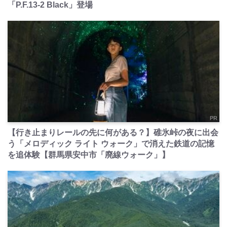
「P.F.13-2 Black」登場
PR
【行き止まりレールの先に何がある？】碓氷峠の夜に出会
う「メロディック ライト ウォーク」で消えた鉄道の記憶
を追体験【群馬県安中市「廃線ウォーク」】