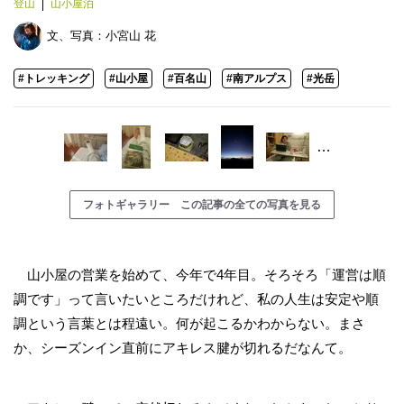
登山
山小屋泊
文、写真：
小宮山 花
#トレッキング
#山小屋
#百名山
#南アルプス
#光岳
…
フォトギャラリー この記事の全ての写真を見る
山小屋の営業を始めて、今年で4年目。そろそろ「運営は順
調です」って言いたいところだけれど、私の人生は安定や順
調という言葉とは程遠い。何が起こるかわからない。まさ
か、シーズンイン直前にアキレス腱が切れるだなんて。