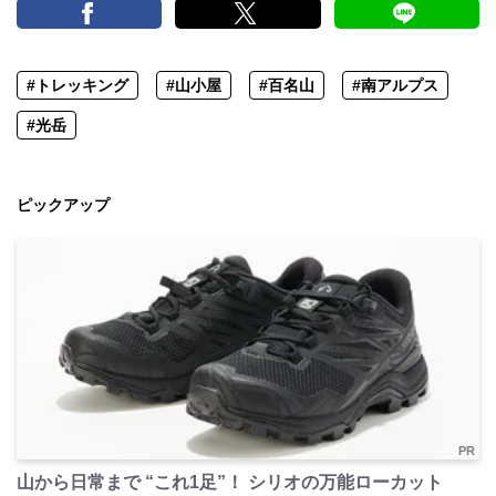
#トレッキング
#山小屋
#百名山
#南アルプス
#光岳
ピックアップ
PR
山から日常まで “これ1足”！ シリオの万能ローカット