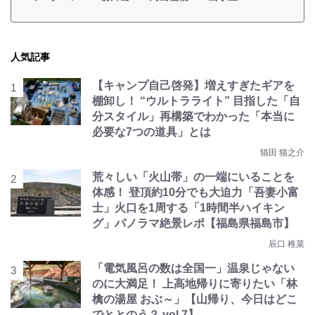
人気記事
【キャンプ自己啓発】増えすぎたギアを
棚卸し！ “ウルトラライト” 目指した「自
分スタイル」再構築でわかった「本当に
必要な7つの道具」とは
猫田 猫之介
荒々しい「火山帯」の一端にいることを
体感！ 登頂約10分でも大迫力「吾妻小富
士」火口を1周する「1時間半ハイキン
グ」パノラマ絶景レポ【福島県福島市】
辰口 稚菜
「電気風呂の数は全国一」温泉じゃない
のに大満足！ 上高地帰りに寄りたい「林
檎の湯屋 おぶ～」【山帰り、今日はどこ
でととのう？ vol.7】