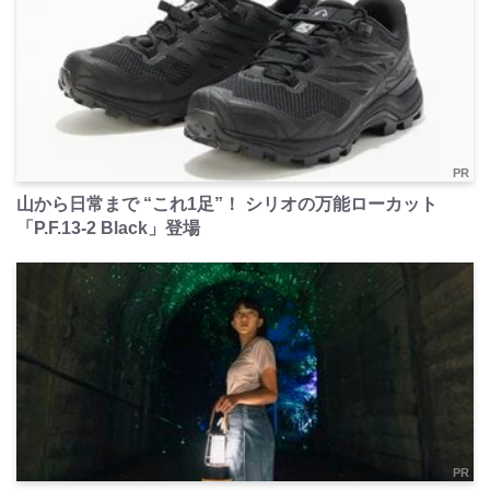
PR
山から日常まで “これ1足”！ シリオの万能ローカット
「P.F.13-2 Black」登場
PR