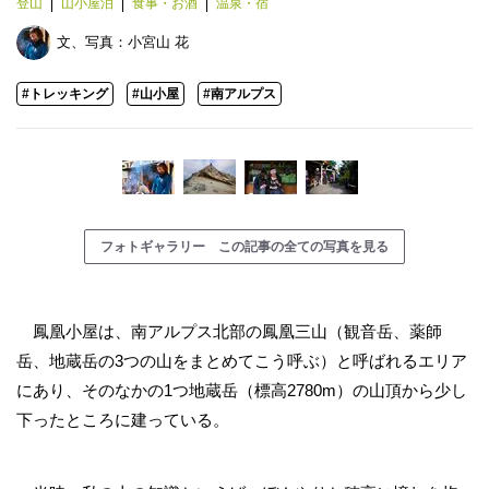
登山
山小屋泊
食事・お酒
温泉・宿
文、写真：
小宮山 花
#トレッキング
#山小屋
#南アルプス
フォトギャラリー この記事の全ての写真を見る
鳳凰小屋は、南アルプス北部の鳳凰三山（観音岳、薬師
岳、地蔵岳の3つの山をまとめてこう呼ぶ）と呼ばれるエリア
にあり、そのなかの1つ地蔵岳（標高2780m）の山頂から少し
下ったところに建っている。