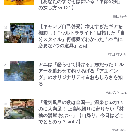
【あなたのすぐそばにいる「季節の虫」
の探し方 vol.21】
亀田恭平
【キャンプ自己啓発】増えすぎたギアを
棚卸し！ “ウルトラライト” 目指した「自
分スタイル」再構築でわかった「本当に
必要な7つの道具」とは
猫田 猫之介
アユは「怒らせて掛ける」魚だった！ ル
アーを追わせて釣りあげる「アユイン
グ」のオリジナリティ＆おもしろさを知
る
あめのちはれ
「電気風呂の数は全国一」温泉じゃない
のに大満足！ 上高地帰りに寄りたい「林
檎の湯屋 おぶ～」【山帰り、今日はどこ
でととのう？ vol.7】
芝崎 樹里