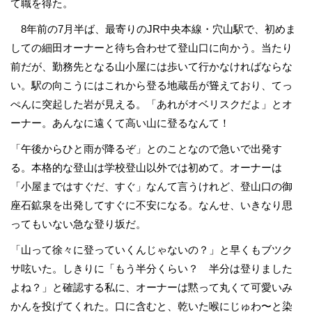
て職を得た。
8年前の7月半ば、最寄りのJR中央本線・穴山駅で、初めま
しての細田オーナーと待ち合わせて登山口に向かう。当たり
前だが、勤務先となる山小屋には歩いて行かなければならな
い。駅の向こうにはこれから登る地蔵岳が聳えており、てっ
ぺんに突起した岩が見える。「あれがオベリスクだよ」とオ
ーナー。あんなに遠くて高い山に登るなんて！
「午後からひと雨が降るぞ」とのことなので急いで出発す
る。本格的な登山は学校登山以外では初めて。オーナーは
「小屋まではすぐだ、すぐ」なんて言うけれど、登山口の御
座石鉱泉を出発してすぐに不安になる。なんせ、いきなり思
ってもいない急な登り坂だ。
「山って徐々に登っていくんじゃないの？」と早くもブツク
サ呟いた。しきりに「もう半分くらい？ 半分は登りました
よね？」と確認する私に、オーナーは黙って丸くて可愛いみ
かんを投げてくれた。口に含むと、乾いた喉にじゅわ〜と染