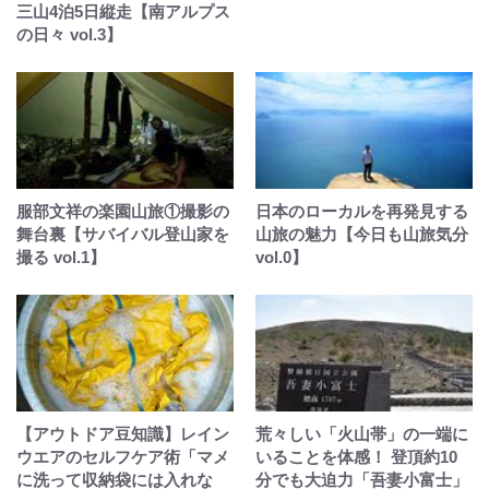
三山4泊5日縦走【南アルプス
の日々 vol.3】
服部文祥の楽園山旅①撮影の
日本のローカルを再発見する
舞台裏【サバイバル登山家を
山旅の魅力【今日も山旅気分
撮る vol.1】
vol.0】
【アウトドア豆知識】レイン
荒々しい「火山帯」の一端に
ウエアのセルフケア術「マメ
いることを体感！ 登頂約10
に洗って収納袋には入れな
分でも大迫力「吾妻小富士」