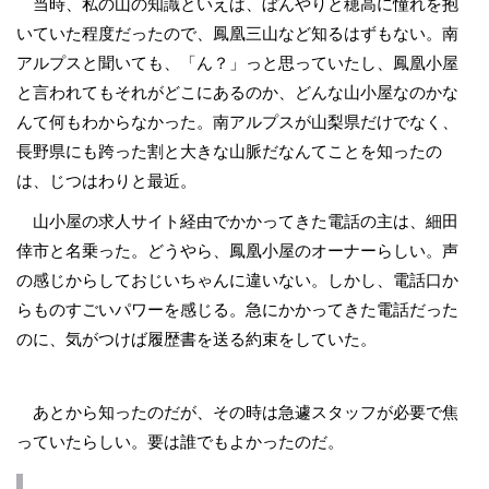
当時、私の山の知識といえば、ぼんやりと穂高に憧れを抱
いていた程度だったので、鳳凰三山など知るはずもない。南
アルプスと聞いても、「ん？」っと思っていたし、鳳凰小屋
と言われてもそれがどこにあるのか、どんな山小屋なのかな
んて何もわからなかった。南アルプスが山梨県だけでなく、
長野県にも跨った割と大きな山脈だなんてことを知ったの
は、じつはわりと最近。
山小屋の求人サイト経由でかかってきた電話の主は、細田
倖市と名乗った。どうやら、鳳凰小屋のオーナーらしい。声
の感じからしておじいちゃんに違いない。しかし、電話口か
らものすごいパワーを感じる。急にかかってきた電話だった
のに、気がつけば履歴書を送る約束をしていた。
あとから知ったのだが、その時は急遽スタッフが必要で焦
っていたらしい。要は誰でもよかったのだ。