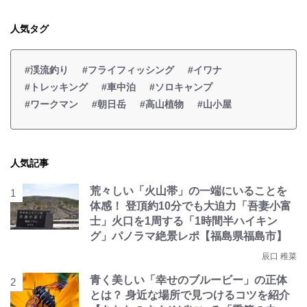
人気タグ
#渓流釣り
#フライフィッシング
#イワナ
#トレッキング
#車中泊
#ソロキャンプ
#ワークマン
#朝日岳
#高山植物
#山小屋
人気記事
荒々しい「火山帯」の一端にいることを
体感！ 登頂約10分でも大迫力「吾妻小富
士」火口を1周する「1時間半ハイキン
グ」パノラマ絶景レポ【福島県福島市】
辰口 稚菜
青く美しい「幸せのブルービー」の正体
とは？ 身近な場所で見つけるコツを紹介