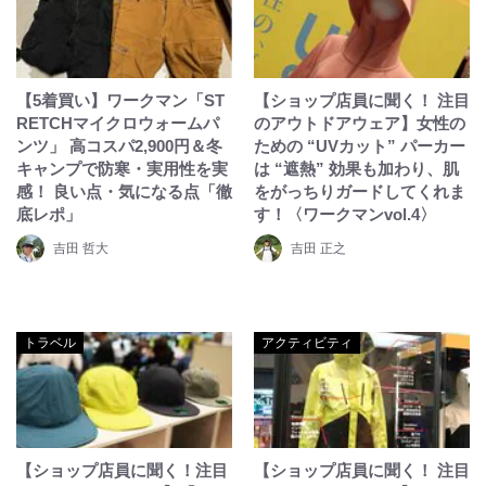
【5着買い】ワークマン「ST
【ショップ店員に聞く！ 注目
RETCHマイクロウォームパ
のアウトドアウェア】女性の
ンツ」 高コスパ2,900円＆冬
ための “UVカット” パーカー
キャンプで防寒・実用性を実
は “遮熱” 効果も加わり、肌
感！ 良い点・気になる点「徹
をがっちりガードしてくれま
底レポ」
す！〈ワークマンvol.4〉
吉田 哲大
吉田 正之
トラベル
アクティビティ
【ショップ店員に聞く！注目
【ショップ店員に聞く！ 注目