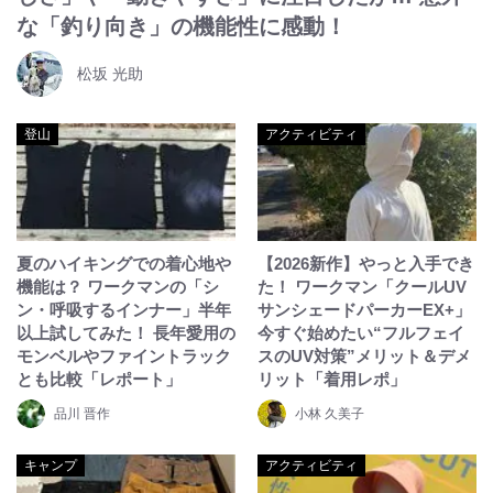
な「釣り向き」の機能性に感動！
松坂 光助
登山
アクティビティ
夏のハイキングでの着心地や
【2026新作】やっと入手でき
機能は？ ワークマンの「シ
た！ ワークマン「クールUV
ン・呼吸するインナー」半年
サンシェードパーカーEX+」
以上試してみた！ 長年愛用の
今すぐ始めたい“フルフェイ
モンベルやファイントラック
スのUV対策”メリット＆デメ
とも比較「レポート」
リット「着用レポ」
品川 晋作
小林 久美子
キャンプ
アクティビティ