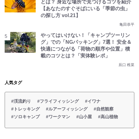
とは？ 身近な場所で見つけるコツを紹介
【あなたのすぐそばにいる「季節の虫」
の探し方 vol.21】
亀田恭平
やってはいけない！「キャンプツーリン
グ」での「NGパッキング」7選！ 安全＆
快適につながる「荷物の順序や位置」積
載のコツとは？「実体験レポ」
辰口 稚菜
人気タグ
#渓流釣り
#フライフィッシング
#イワナ
#トレッキング
#ルアーフィッシング
#自然観察
#ソロキャンプ
#ワークマン
#山小屋
#高山植物