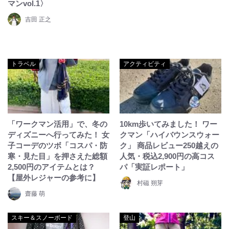
マンvol.1〉
吉田 正之
トラベル
アクティビティ
「ワークマン活用」で、冬の
10km歩いてみました！ ワー
ディズニーへ行ってみた！ 女
クマン「ハイバウンスウォー
子コーデのツボ「コスパ・防
ク」 商品レビュー250越えの
寒・見た目」を押さえた総額
人気・税込2,900円の高コス
2,500円のアイテムとは？
パ「実証レポート」
【屋外レジャーの参考に】
村磁 朔芽
齋藤 萌
スキー＆スノーボード
登山