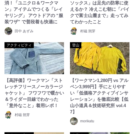
消！「ユニクロ＆ワークマ
ソックス」は足先の防寒に使
ン」アイテムでつくる「レイ
えるか？ 冷えこむ朝に「バイ
ヤリング」 アウトドアの “服
クで富士山麓まで」走ってみ
装ワザ” で普段着も快適に
てわかったこと
田中 あずみ
村磁 朔芽
アクティビティ
登山
【高評価】ワークマン「スト
【ワークマン1,280円 vs アル
レッチフリースノーカラージ
ペン3,999円】手にとりやす
ャケット」 フワフワで暖かい
い「低価格アクティブインサ
＆ライダー目線でわかった
レーション」を徹底比較【低
「意外なこと」着用レポ！
山小道具＆技術研究所 vol.4
7】
村磁 朔芽
morikatu