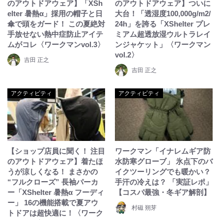
のアウトドアウェア】「XSh
のアウトドアウェア】ついに
elter 暑熱α」採用の帽子と日
大台！「透湿度100,000g/m2/
傘で頭をガード！ この夏絶対
24h」を誇る「XShelter プレ
手放せない熱中症防止アイテ
ミアム超透放湿ウルトラレイ
ムがコレ〈ワークマンvol.3〉
ンジャケット」〈ワークマン
vol.2〉
吉田 正之
吉田 正之
アクティビティ
アクティビティ
【ショップ店員に聞く！ 注目
ワークマン「イナレムギア防
のアウトドアウェア】着たほ
水防寒グローブ」 氷点下のバ
うが涼しくなる！ まさかの
イクツーリングでも暖かい？
“フルクローズ” 長袖パーカ
手汗の冷えは？ 「実証レポ」
ー「XShelter 暑熱α フーディ
【コスパ最強・冬ギア解剖】
ー」 16の機能搭載で夏アウ
村磁 朔芽
トドアは超快適に！〈ワーク