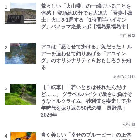
荒々しい「火山帯」の一端にいることを
体感！ 登頂約10分でも大迫力「吾妻小富
士」火口を1周する「1時間半ハイキン
グ」パノラマ絶景レポ【福島県福島市】
辰口 稚菜
アユは「怒らせて掛ける」魚だった！ ル
アーを追わせて釣りあげる「アユイン
グ」のオリジナリティ＆おもしろさを知
る
あめのちはれ
【自転車】「若いときは登れたんだけ
ど……」 グラベルバイクで暑さに負けそ
うなヒルクライム、砂利道を疾走して少
年時代を振り返る50代の夏 長野県｜
2026年
杉村 航
青く美しい「幸せのブルービー」の正体