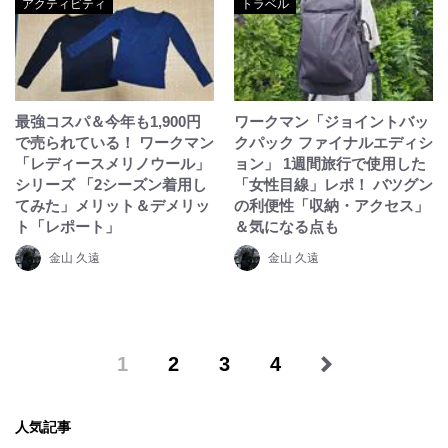
アクティビティ
トラベル
最強コスパ＆今年も1,900円
ワークマン「ジョイントバッ
で売られている！ ワークマン
クパック ファイナルエディシ
「レディースメリノウール」
ョン」 1週間旅行で使用した
シリーズ 「2シーズン着用し
「女性目線」レポ！ バツグン
てみた」メリット＆デメリッ
の利便性「収納・アクセス」
ト「レポート」
＆気になる点も
金山 久遠
金山 久遠
1
2
3
4
人気記事