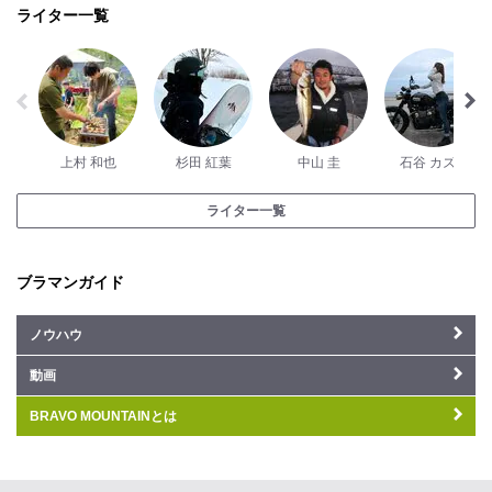
ライター一覧
上村 和也
杉田 紅葉
中山 圭
石谷 カズハ
ライター一覧
ブラマンガイド
ノウハウ
動画
BRAVO MOUNTAINとは