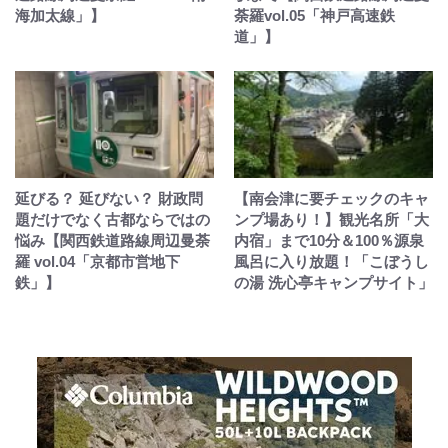
海加太線」】
荼羅vol.05「神戸高速鉄
道」】
延びる？ 延びない？ 財政問
【南会津に要チェックのキャ
題だけでなく古都ならではの
ンプ場あり！】観光名所「大
悩み【関西鉄道路線周辺曼荼
内宿」まで10分＆100％源泉
羅 vol.04「京都市営地下
風呂に入り放題！「こぼうし
鉄」】
の湯 洗心亭キャンプサイト」