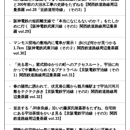
と300年前の大治水工事の史跡をたずねる【関西鉄道路線周辺
曼荼羅 vol.28「近鉄道明寺線」（その3）】
阪神電鉄の短距離支線で「本当になにもないのか？」をたしか
めに行く【阪神電鉄武庫川線（その1）関西鉄道路線周辺曼荼
羅 vol.29】
マンモス団地の敷地内に電車が展示！ 歩けば何かが見つかる
1.7km【阪神電鉄武庫川線（その２）関西鉄道路線周辺曼荼羅
vol.30】
「光る君へ」紫式部ゆかりの町へのアクセスルート。宇治に向
かって中書島からめぐるプチトラベル【京阪電鉄宇治線（その
1）関西鉄道路線周辺曼荼羅 vol.31】
春の陽気に誘われて、伏見港公園から観月橋駅まで宇治川河川
敷をテクテク歩き【京阪電鉄宇治線（その2）関西鉄道路線周
辺曼荼羅 vol.32】
並走する「JR奈良線」沿いの藤原氏陵墓群をたずね、住宅街
にある宇治茶畑をかいま見る【京阪電鉄宇治線（その3）関西
鉄道路線周辺曼荼羅 vol.33】
閑静な住宅街が一気に観光地へ変貌！ 東山や嵐山に匹敵する