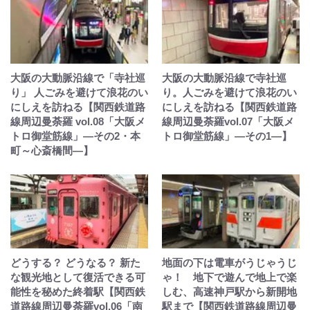
大阪の大動脈沿線で「寺社巡
大阪の大動脈沿線で寺社巡
り」 人ごみを避けて浪花のい
り。人ごみを避けて浪花のい
にしえを訪ねる【関西鉄道路
にしえを訪ねる【関西鉄道路
線周辺曼荼羅 vol.08「大阪メ
線周辺曼荼羅vol.07「大阪メ
トロ御堂筋線」—その2・本
トロ御堂筋線」—その1—】
町～心斎橋間—】
どうする？ どうなる？ 新た
地面の下は電車がうじゃうじ
な観光地として復活できる可
ゃ！ 地下で遊んで地上で楽
能性を秘めた終着駅【関西鉄
しむ、高速神戸駅から新開地
道路線周辺曼荼羅vol.06「南
駅まで【関西鉄道路線周辺曼