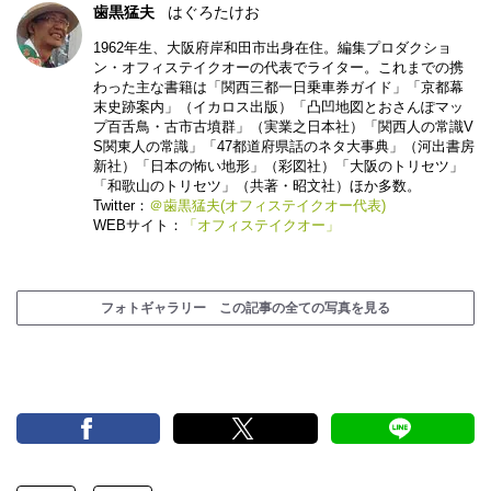
歯黒猛夫
はぐろたけお
1962年生、大阪府岸和田市出身在住。編集プロダクショ
ン・オフィステイクオーの代表でライター。これまでの携
わった主な書籍は「関西三都一日乗車券ガイド」「京都幕
末史跡案内」（イカロス出版）「凸凹地図とおさんぽマッ
プ百舌鳥・古市古墳群」（実業之日本社）「関西人の常識V
S関東人の常識」「47都道府県話のネタ大事典」（河出書房
新社）「日本の怖い地形」（彩図社）「大阪のトリセツ」
「和歌山のトリセツ」（共著・昭文社）ほか多数。
Twitter：
＠歯黒猛夫(オフィステイクオー代表)
WEBサイト：
「オフィステイクオー」
フォトギャラリー この記事の全ての写真を見る