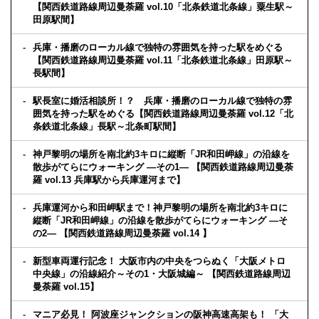
【関西鉄道路線周辺曼荼羅 vol.10「北条鉄道北条線」粟生駅～
田原駅間】
兵庫・播磨のローカル線で独特の雰囲気を持った駅をめぐる
【関西鉄道路線周辺曼荼羅 vol.11「北条鉄道北条線」田原駅～
長駅間】
駅長室に婚活相談所！？ 兵庫・播磨のローカル線で独特の雰
囲気を持った駅をめぐる【関西鉄道路線周辺曼荼羅 vol.12「北
条鉄道北条線」長駅～北条町駅間】
神戸黎明の場所を南北約3キロに縦断「JR和田岬線」の沿線を
散歩がてらにウォーキング ―その1― 【関西鉄道路線周辺曼荼
羅 vol.13 兵庫駅から兵庫運河まで】
兵庫運河から和田岬駅まで！神戸黎明の場所を南北約3キロに
縦断「JR和田岬線」の沿線を散歩がてらにウォーキング ―そ
の2― 【関西鉄道路線周辺曼荼羅 vol.14 】
新型車両運行記念！ 大阪市内の中央をつらぬく「大阪メトロ
中央線」の沿線紹介～その1・大阪城編～ 【関西鉄道路線周辺
曼荼羅 vol.15】
マニア必見！ 阿波座ジャンクションの阪神高速高架も！ 「大