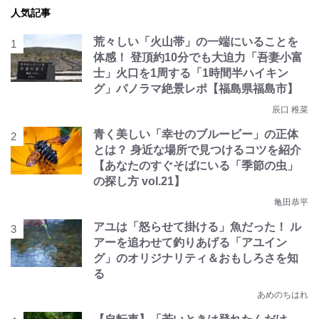
人気記事
荒々しい「火山帯」の一端にいることを
体感！ 登頂約10分でも大迫力「吾妻小富
士」火口を1周する「1時間半ハイキン
グ」パノラマ絶景レポ【福島県福島市】
辰口 稚菜
青く美しい「幸せのブルービー」の正体
とは？ 身近な場所で見つけるコツを紹介
【あなたのすぐそばにいる「季節の虫」
の探し方 vol.21】
亀田恭平
アユは「怒らせて掛ける」魚だった！ ル
アーを追わせて釣りあげる「アユイン
グ」のオリジナリティ＆おもしろさを知
る
あめのちはれ