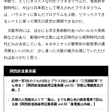
学館で、とくにオススメなのがプラネタリウムだ。電気科学
館時代に、やはり日本初として導入されたプラネタリウム
は、バラエティに富んだプログラムを上映。リラックスでき
るシートに座って満天の星空が満喫できるのだ。
大阪市内には、ほかにも市立美術館やあべのハルカス美術
館などがあり、船場や中之島には大正時代から昭和時代の近
代ビルが点在している。キタやミナミの繁華街や新世界の通
天閣もいいけれど、少し違った大阪の魅力を感じていただけ
ればありがたく思う。
関西鉄道曼荼羅
紀州一宮3社のうちの2社とプラス1社にお参り “三毛猫駅長”で
も有名！【関西鉄道路線周辺曼荼羅 vol.01「和歌山電鐵貴志川
線」】
京都の人気観光エリア「嵐山」までを雅な色の路面電車で訪ね
る旅【関西鉄道路線周辺曼荼羅 vol.02「嵐電嵐山本線」】