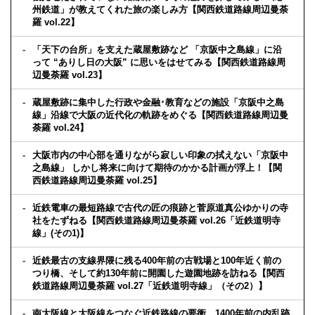
州鉄道」が教えてくれた旅の楽しみ方【関西鉄道路線周辺曼荼
羅 vol.22】
「天下の台所」を支えた蔵屋敷跡など 「京阪中之島線」に沿
って “ありし日の大阪” に思いをはせてみる【関西鉄道路線周
辺曼荼羅 vol.23】
蔵屋敷跡に集中した行政や金融･教育などの施設「京阪中之島
線」沿線で大阪の近代化の軌跡をめぐる【関西鉄道路線周辺曼
荼羅 vol.24】
大阪市内の中心部を通りながら寂しい印象の拭えない「京阪中
之島線」 しかし将来に向けて期待のかかる計画が浮上！【関
西鉄道路線周辺曼荼羅 vol.25】
近鉄電車の最短路線で古代の匠の痕跡と菅原道真公ゆかりの寺
社をたずねる【関西鉄道路線周辺曼荼羅 vol.26「近鉄道明寺
線」(その1)】
近鉄最古の支線界隈に残る400年前の古戦場と100年近く前の
つり橋、そして約130年前に開園した遊園地跡を訪ねる【関西
鉄道路線周辺曼荼羅 vol.27「近鉄道明寺線」（その2）】
南大阪線と大阪線をつなぐ近鉄路線の要衝。1400年前の内乱跡