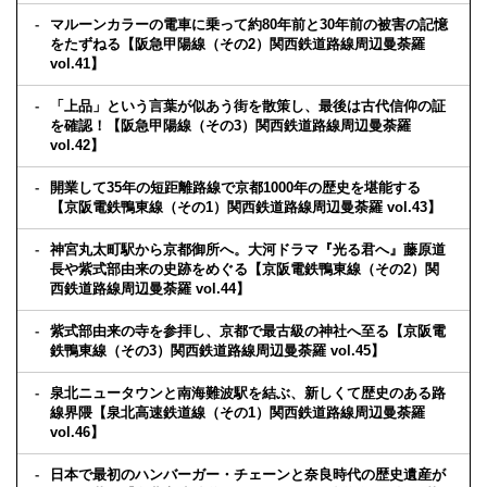
マルーンカラーの電車に乗って約80年前と30年前の被害の記憶
をたずねる【阪急甲陽線（その2）関西鉄道路線周辺曼荼羅
vol.41】
「上品」という言葉が似あう街を散策し、最後は古代信仰の証
を確認！【阪急甲陽線（その3）関西鉄道路線周辺曼荼羅
vol.42】
開業して35年の短距離路線で京都1000年の歴史を堪能する
【京阪電鉄鴨東線（その1）関西鉄道路線周辺曼荼羅 vol.43】
神宮丸太町駅から京都御所へ。大河ドラマ『光る君へ』藤原道
長や紫式部由来の史跡をめぐる【京阪電鉄鴨東線（その2）関
西鉄道路線周辺曼荼羅 vol.44】
紫式部由来の寺を参拝し、京都で最古級の神社へ至る【京阪電
鉄鴨東線（その3）関西鉄道路線周辺曼荼羅 vol.45】
泉北ニュータウンと南海難波駅を結ぶ、新しくて歴史のある路
線界隈【泉北高速鉄道線（その1）関西鉄道路線周辺曼荼羅
vol.46】
日本で最初のハンバーガー・チェーンと奈良時代の歴史遺産が