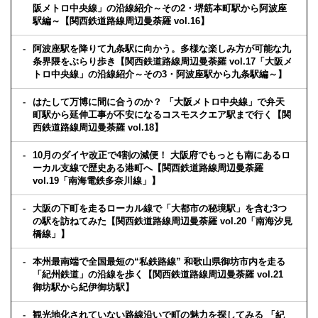
阪メトロ中央線」の沿線紹介～その2・堺筋本町駅から阿波座
駅編～【関西鉄道路線周辺曼荼羅 vol.16】
阿波座駅を降りて九条駅に向かう。多様な楽しみ方が可能な九
条界隈をぶらり歩き【関西鉄道路線周辺曼荼羅 vol.17「大阪メ
トロ中央線」の沿線紹介～その3・阿波座駅から九条駅編～】
はたして万博に間に合うのか？ 「大阪メトロ中央線」で弁天
町駅から延伸工事が不安になるコスモスクエア駅まで行く【関
西鉄道路線周辺曼荼羅 vol.18】
10月のダイヤ改正で4割の減便！ 大阪府でもっとも南にあるロ
ーカル支線で歴史ある港町へ【関西鉄道路線周辺曼荼羅
vol.19「南海電鉄多奈川線」】
大阪の下町を走るローカル線で「大都市の秘境駅」を含む3つ
の駅を訪ねてみた【関西鉄道路線周辺曼荼羅 vol.20「南海汐見
橋線」】
本州最南端で全国最短の“私鉄路線” 和歌山県御坊市内を走る
「紀州鉄道」の沿線を歩く【関西鉄道路線周辺曼荼羅 vol.21
御坊駅から紀伊御坊駅】
観光地化されていない路線沿いで町の魅力を探してみる 「紀