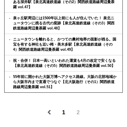
ある深井駅【泉北高速鉄道線（その2）関西鉄道路線周辺曼荼
羅 vol.47】
泉ヶ丘駅周辺には1500年以上前にも人が住んでいた！ 泉北ニ
ュータウンに残る古代の窯跡【泉北高速鉄道線（その3）関西
鉄道路線周辺曼荼羅 vol.48】
ニュータウンを離れると、かつての農村地帯の面影が残る。国
宝を有する神社も近い栂・美木多駅【泉北高速鉄道線（その
4）関西鉄道路線周辺曼荼羅 vol.49】
祝・合併！ 日本一高いといわれた運賃も4月の改定で安くなる
【泉北高速鉄道線（その5）関西鉄道路線周辺曼荼羅 vol.50】
55年前に開かれた大阪万博へアクセス路線。大阪の北部地域か
ら大阪市内まで直通でつなぐ【北大阪急行（その1）関西鉄道
路線周辺曼荼羅 vol.51】
1
2