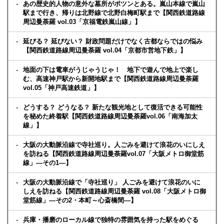
あの歴史的人物の意外な墓所がポツンとある。嵐山本線で嵐山
駅まで行き、帰りは北野線で北野白梅町駅まで【関西鉄道路線
周辺曼荼羅 vol.03「京福電鉄嵐山線」】
延びる？ 延びない？ 財政問題だけでなく古都ならではの悩み
【関西鉄道路線周辺曼荼羅 vol.04「京都市営地下鉄」】
地面の下は電車がうじゃうじゃ！ 地下で遊んで地上で楽し
む、高速神戸駅から新開地駅まで【関西鉄道路線周辺曼荼羅
vol.05「神戸高速鉄道」】
どうする？ どうなる？ 新たな観光地として復活できる可能性
を秘めた終着駅【関西鉄道路線周辺曼荼羅vol.06「南海加太
線」】
大阪の大動脈沿線で寺社巡り。人ごみを避けて浪花のいにしえ
を訪ねる【関西鉄道路線周辺曼荼羅vol.07「大阪メトロ御堂筋
線」—その1—】
大阪の大動脈沿線で「寺社巡り」 人ごみを避けて浪花のいに
しえを訪ねる【関西鉄道路線周辺曼荼羅 vol.08「大阪メトロ御
堂筋線」—その2・本町～心斎橋間—】
兵庫・播磨のローカル線で独特の雰囲気を持った駅をめぐる