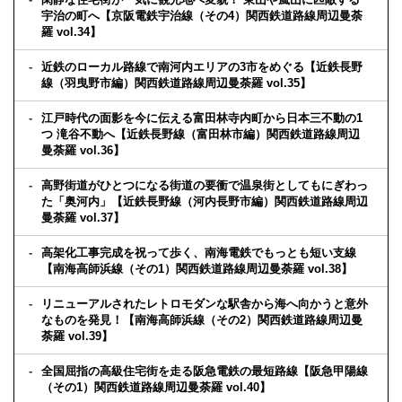
宇治の町へ【京阪電鉄宇治線（その4）関西鉄道路線周辺曼荼
羅 vol.34】
近鉄のローカル路線で南河内エリアの3市をめぐる【近鉄長野
線（羽曳野市編）関西鉄道路線周辺曼荼羅 vol.35】
江戸時代の面影を今に伝える富田林寺内町から日本三不動の1
つ 滝谷不動へ【近鉄長野線（富田林市編）関西鉄道路線周辺
曼荼羅 vol.36】
高野街道がひとつになる街道の要衝で温泉街としてもにぎわっ
た「奥河内」【近鉄長野線（河内長野市編）関西鉄道路線周辺
曼荼羅 vol.37】
高架化工事完成を祝って歩く、南海電鉄でもっとも短い支線
【南海高師浜線（その1）関西鉄道路線周辺曼荼羅 vol.38】
リニューアルされたレトロモダンな駅舎から海へ向かうと意外
なものを発見！【南海高師浜線（その2）関西鉄道路線周辺曼
荼羅 vol.39】
全国屈指の高級住宅街を走る阪急電鉄の最短路線【阪急甲陽線
（その1）関西鉄道路線周辺曼荼羅 vol.40】