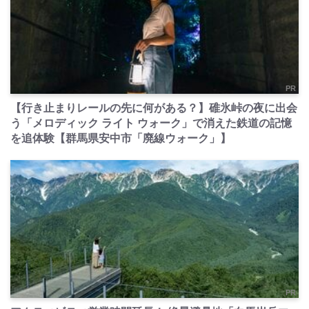
PR
【行き止まりレールの先に何がある？】碓氷峠の夜に出会
う「メロディック ライト ウォーク」で消えた鉄道の記憶
を追体験【群馬県安中市「廃線ウォーク」】
PR