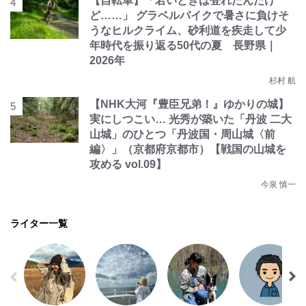
【自転車】「若いときは登れたんだけ
ど……」 グラベルバイクで暑さに負けそ
うなヒルクライム、砂利道を疾走して少
年時代を振り返る50代の夏 長野県｜
2026年
杉村 航
【NHK大河『豊臣兄弟！』ゆかりの城】
実にしつこい… 光秀が築いた「丹波 二大
山城」のひとつ「丹波国・周山城〈前
編〉」（京都府京都市）【戦国の山城を
攻める vol.09】
今泉 慎一
ライター一覧