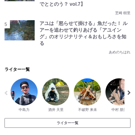
でととのう？ vol.7】
芝崎 樹里
アユは「怒らせて掛ける」魚だった！ ル
アーを追わせて釣りあげる「アユイン
グ」のオリジナリティ＆おもしろさを知
る
あめのちはれ
ライター一覧
中島力
酒井 天里
不破野 来未
中村 朋美
ライター一覧