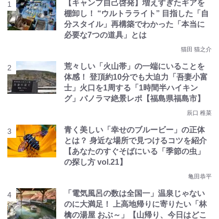
【キャンプ自己啓発】増えすぎたギアを
棚卸し！ “ウルトラライト” 目指した「自
分スタイル」再構築でわかった「本当に
必要な7つの道具」とは
猫田 猫之介
荒々しい「火山帯」の一端にいることを
体感！ 登頂約10分でも大迫力「吾妻小富
士」火口を1周する「1時間半ハイキン
グ」パノラマ絶景レポ【福島県福島市】
辰口 稚菜
青く美しい「幸せのブルービー」の正体
とは？ 身近な場所で見つけるコツを紹介
【あなたのすぐそばにいる「季節の虫」
の探し方 vol.21】
亀田恭平
「電気風呂の数は全国一」温泉じゃない
のに大満足！ 上高地帰りに寄りたい「林
檎の湯屋 おぶ～」【山帰り、今日はどこ