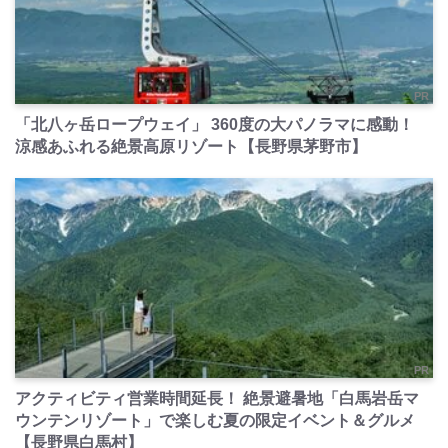
PR
「北八ヶ岳ロープウェイ」 360度の大パノラマに感動！
涼感あふれる絶景高原リゾート【長野県茅野市】
PR
アクティビティ営業時間延長！ 絶景避暑地「白馬岩岳マ
ウンテンリゾート」で楽しむ夏の限定イベント＆グルメ
【長野県白馬村】