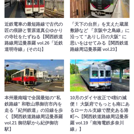
近鉄電車の最短路線で古代の
「天下の台所」を支えた蔵屋
匠の痕跡と菅原道真公ゆかり
敷跡など 「京阪中之島線」に
の寺社をたずねる【関西鉄道
沿って “ありし日の大阪” に
路線周辺曼荼羅 vol.26「近鉄
思いをはせてみる【関西鉄道
道明寺線」(その1)】
路線周辺曼荼羅 vol.23】
本州最南端で全国最短の“私
10月のダイヤ改正で4割の減
鉄路線” 和歌山県御坊市内を
便！ 大阪府でもっとも南にあ
走る「紀州鉄道」の沿線を歩
るローカル支線で歴史ある港
く【関西鉄道路線周辺曼荼羅
町へ【関西鉄道路線周辺曼荼
vol.21 御坊駅から紀伊御坊
羅 vol.19「南海電鉄多奈川
駅】
線」】