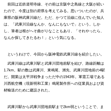
前回は近鉄道明寺線、その前は京阪中之島線と大阪が続い
たので、今度は別の府県を考えてみる。思いついたのが、兵
庫県の阪神武庫川線だ。ただ、かつて沿線に住んでいた知人
は、「武庫川沿線なんか、なんにもないで」という。しか
し、筆者は根がへそ曲がりなこともあり、「それやったら、
なんか探してきたるわ！」という気になる。
というわけで、今回から阪神電鉄武庫川線を紹介したい。
武庫川線は武庫川駅と武庫川団地前駅を結び、路線距離は
1.7km。駅の数は武庫川、東鳴尾、洲先、武庫川団地前の4駅
だ。開業は太平洋戦争まっただ中の1943年。軍需工場である
川西航空機（現新明和工業）鳴尾製作所への従業員および資
材輸送のために建設された。
武庫川駅から武庫川団地前駅まで2km弱ということで、ま