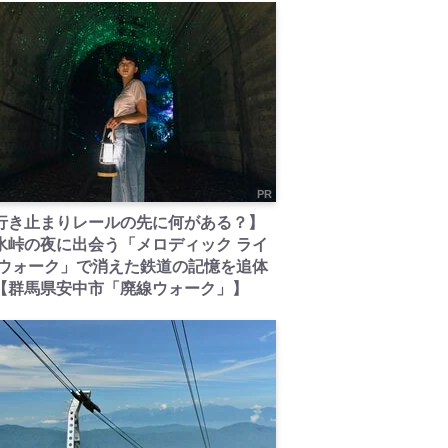
PR
行き止まりレールの先に何がある？】
氷峠の夜に出会う「メロディック ライ
 ウォーク」で消えた鉄道の記憶を追体
【群馬県安中市「廃線ウォーク」】