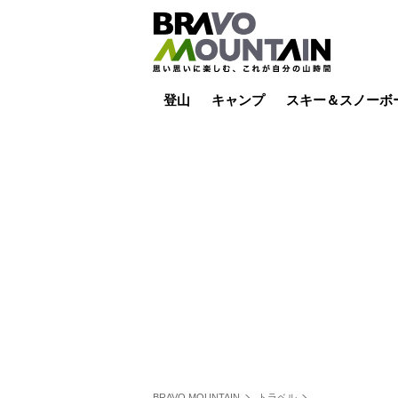
登山
キャンプ
スキー＆スノーボ
山小屋泊
山小屋ライブカメラ
テント泊
雪山
低山
山ご飯
その他登山
焚き火
その他キャンプ
スキー場ライブカ
バックカントリー
日帰り
キャンプ飯
スキー場
BRAVO MOUNTAIN
トラベル