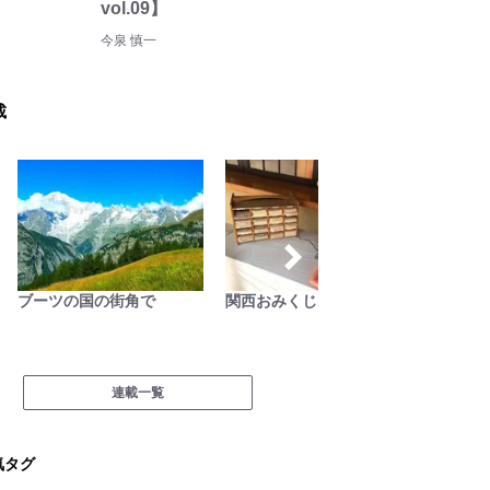
vol.09】
今泉 慎一
載
ブーツの国の街角で
関西おみくじジャーニー
映える
連載一覧
気タグ