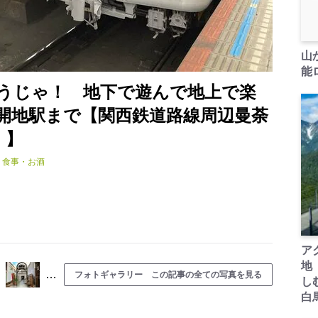
山
能ロ
うじゃ！ 地下で遊んで地上で楽
開地駅まで【関西鉄道路線周辺曼荼
」】
食事・お酒
ア
地
…
フォトギャラリー この記事の全ての写真を見る
し
白