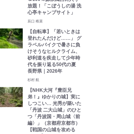
放題！「こぼうしの湯 洗
心亭キャンプサイト」
辰口 稚菜
【自転車】「若いときは
登れたんだけど……」 グ
ラベルバイクで暑さに負
けそうなヒルクライム、
砂利道を疾走して少年時
代を振り返る50代の夏
長野県｜2026年
杉村 航
【NHK大河『豊臣兄
弟！』ゆかりの城】実に
しつこい… 光秀が築いた
「丹波 二大山城」のひと
つ「丹波国・周山城〈前
編〉」（京都府京都市）
【戦国の山城を攻める