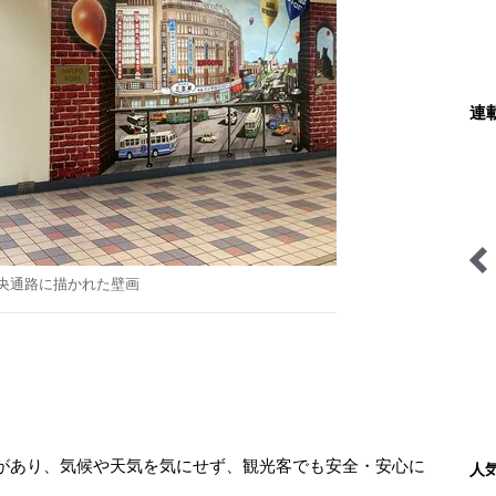
連
央通路に描かれた壁画
そこに山小屋を興して
絶景キャンプ場ガイド-言
葉を失うほどの風景に会い
に行こう-
があり、気候や天気を気にせず、観光客でも安全・安心に
人