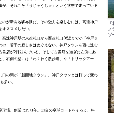
車が、それこそ「うじゃうじゃ」という状態で走っている
なのが新開地駅界隈だ。その魅力を楽しむには、高速神戸
「
をオススメしたい。
ノ
ゾ
、高速神戸駅の東改札口から西改札口付近までが「神戸タ
のの、若干の寂しさはぬぐえない。神戸タウンを西に進む
古書店が2軒並んでいる。そして古書店を過ぎた左側にあ
と、右側の壁には「わくわく散歩道」や「トリックアー
札口の間が「新開地タウン」。神戸タウンとは打って変わ
舗も多い。
場。創業は1971年。13台の卓球コートをそろえ、料