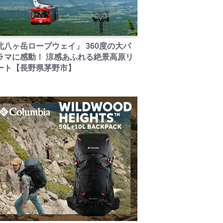
PR
北八ヶ岳ロープウェイ」 360度の大パ
ラマに感動！ 涼感あふれる絶景高原リ
ート【長野県茅野市】