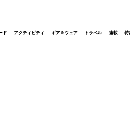
ード
アクティビティ
ギア＆ウェア
トラベル
連載
特
メラ
MTB
写真・動画
その他アクティビティ
キャンプ
スノー
その他
温泉・宿
名所・観光
缶詰博士の
そこに山
ブーツの
季節の虫
日本人ハイカ
低山小道
尾瀬ガイド
わたし、
耕して焙
その他連
フィッシング
登山
食事・お酒
日本で山