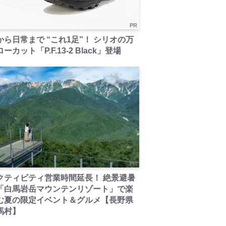
PR
から日常まで “これ1足”！ シリオの万
ーカット「P.F.13-2 Black」登場
PR
クティビティ営業時間延長！ 絶景避暑
「白馬岩岳マウンテンリゾート」で楽
む夏の限定イベント＆グルメ【長野県
馬村】