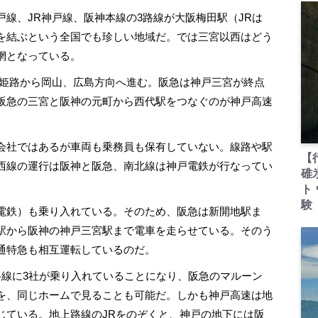
線、JR神戸線、阪神本線の3路線が大阪梅田駅（JRは
を結ぶという全国でも珍しい地域だ。では三宮以西はどう
網となっている。
姫路から岡山、広島方向へ進む。阪急は神戸三宮が終点
阪急の三宮と阪神の元町から西代駅をつなぐのが神戸高速
会社ではあるが車両も乗務員も保有していない。線路や駅
【
西線の運行は阪神と阪急、南北線は神戸電鉄が行なってい
碓
ト
験
電鉄）も乗り入れている。そのため、阪急は新開地駅ま
駅から阪神の神戸三宮駅まで電車を走らせている。そのう
通特急も相互運転しているのだ。
線に3社が乗り入れていることになり、阪急のマルーン
を、同じホームで見ることも可能だ。しかも神戸高速は地
じている。地上路線のJRをのぞくと、神戸の地下には阪