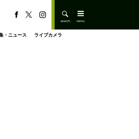
集・ニュース
ライブカメラ
缶たん”CAN”P料理
小屋を興して
国の街角で
ーのネパール移住見聞録「Like a Rolling Stone」
具＆技術研究所
きららの“おぜ沼“日記
山小屋はじめます
煎して走る男
載
スキー場
登りはじめました
山小屋