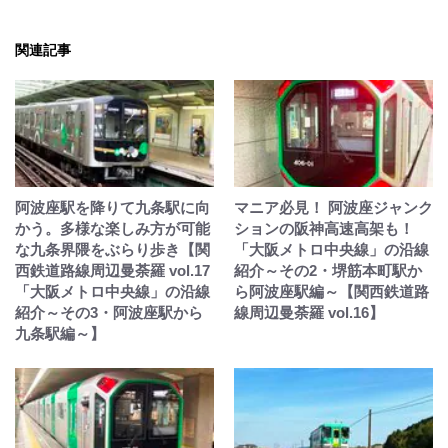
関連記事
阿波座駅を降りて九条駅に向
マニア必見！ 阿波座ジャンク
かう。多様な楽しみ方が可能
ションの阪神高速高架も！
な九条界隈をぶらり歩き【関
「大阪メトロ中央線」の沿線
西鉄道路線周辺曼荼羅 vol.17
紹介～その2・堺筋本町駅か
「大阪メトロ中央線」の沿線
ら阿波座駅編～【関西鉄道路
紹介～その3・阿波座駅から
線周辺曼荼羅 vol.16】
九条駅編～】