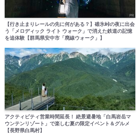
PR
【行き止まりレールの先に何がある？】碓氷峠の夜に出会
う「メロディック ライト ウォーク」で消えた鉄道の記憶
を追体験【群馬県安中市「廃線ウォーク」】
PR
アクティビティ営業時間延長！ 絶景避暑地「白馬岩岳マ
ウンテンリゾート」で楽しむ夏の限定イベント＆グルメ
【長野県白馬村】