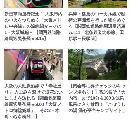
新型車両運行記念！ 大阪市内
兵庫・播磨のローカル線で独
の中央をつらぬく「大阪メト
特の雰囲気を持った駅をめぐ
ロ中央線」の沿線紹介～その
る【関西鉄道路線周辺曼荼羅
1・大阪城編～ 【関西鉄道路
vol.11「北条鉄道北条線」田
線周辺曼荼羅 vol.15】
原駅～長駅間】
大阪の大動脈沿線で「寺社巡
【南会津に要チェックのキャ
り」 人ごみを避けて浪花のい
ンプ場あり！】観光名所「大
にしえを訪ねる【関西鉄道路
内宿」まで10分＆100％源泉
線周辺曼荼羅 vol.08「大阪メ
風呂に入り放題！「こぼうし
トロ御堂筋線」—その2・本
の湯 洗心亭キャンプサイト」
町～心斎橋間—】