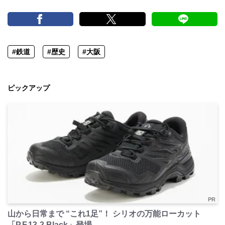
#鉄道
#歴史
#大阪
ピックアップ
PR
山から日常まで “これ1足”！ シリオの万能ローカット
「P.F.13-2 Black」登場