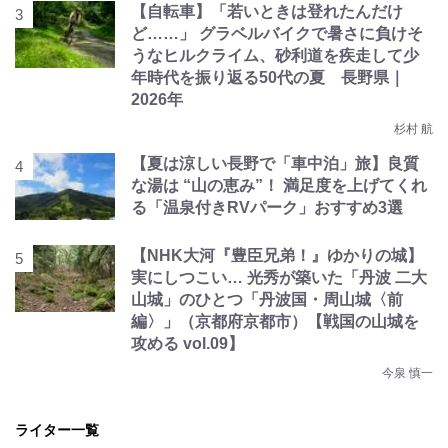
【自転車】「若いときは登れたんだけ
ど……」 グラベルバイクで暑さに負けそ
うなヒルクライム、砂利道を疾走して少
年時代を振り返る50代の夏 長野県｜
2026年
杉村 航
【夏は涼しい長野で「車中泊」旅】良質
な湯は “山の恵み”！ 満足度を上げてくれ
る「温泉付きRVパーク」おすすめ3選
【NHK大河『豊臣兄弟！』ゆかりの城】
実にしつこい… 光秀が築いた「丹波 二大
山城」のひとつ「丹波国・周山城〈前
編〉」（京都府京都市）【戦国の山城を
攻める vol.09】
今泉 慎一
ライター一覧