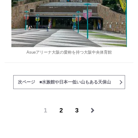
Asueアリーナ大阪の愛称を持つ大阪中央体育館
次ページ ■水族館や日本一低い山もある天保山
1
2
3