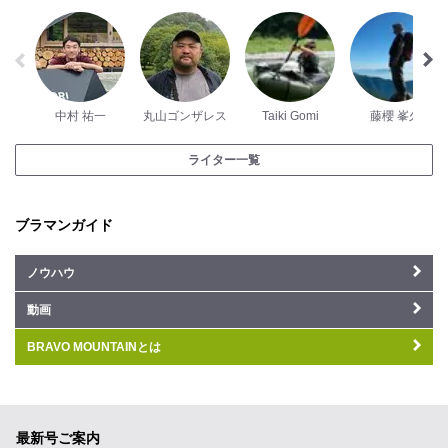
中村 祐一
丸山ゴンザレス
Taiki Gomi
藤櫻 峯久
ライター一覧
ブラマンガイド
ノウハウ
動画
BRAVO MOUNTAINとは
最新号ご案内