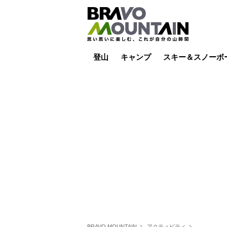
登山
キャンプ
スキー＆スノーボ
山小屋泊
山小屋ライブカメラ
テント泊
雪山
低山
山ご飯
その他登山
焚き火
その他キャンプ
スキー場ライブカ
バックカントリー
日帰り
キャンプ飯
スキー場
BRAVO MOUNTAIN
アクティビティ