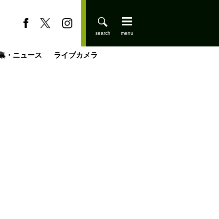
集・ニュース
ライブカメラ
缶たん”CAN”P料理
小屋を興して
国の街角で
ーのネパール移住見聞録「Like a Rolling Stone」
具＆技術研究所
きららの“おぜ沼“日記
山小屋はじめます
煎して走る男
載
スキー場
登りはじめました
山小屋