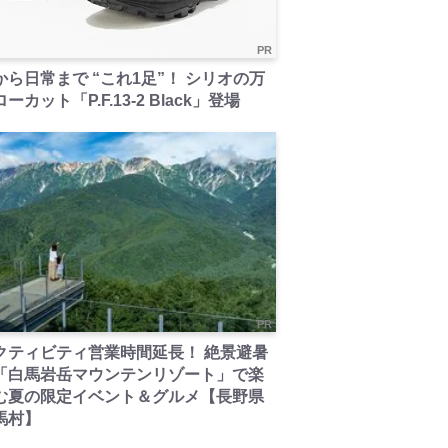
PR
から日常まで “これ1足”！ シリオの万
ーカット「P.F.13-2 Black」登場
PR
クティビティ営業時間延長！ 絶景避暑
「白馬岩岳マウンテンリゾート」で楽
む夏の限定イベント＆グルメ【長野県
馬村】