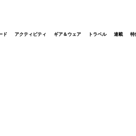
ード
アクティビティ
ギア＆ウェア
トラベル
連載
特
メラ
MTB
写真・動画
その他アクティビティ
キャンプ
スノー
その他
温泉・宿
名所・観光
缶詰博士の
そこに山
ブーツの
季節の虫
日本人ハイカ
低山小道
尾瀬ガイド
わたし、
耕して焙
その他連
フィッシング
登山
食事・お酒
日本で山