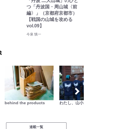
「丹波 二大山城」のひと
つ「丹波国・周山城〈前
編〉」（京都府京都市）
【戦国の山城を攻める
vol.09】
今泉 慎一
載
behind the products
わたし、山小屋はじめます
連載一覧