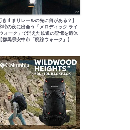
PR
行き止まりレールの先に何がある？】
氷峠の夜に出会う「メロディック ライ
 ウォーク」で消えた鉄道の記憶を追体
【群馬県安中市「廃線ウォーク」】