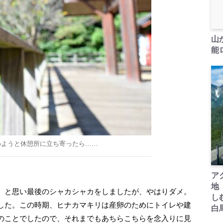
山
能ロ
めようと休憩所に立ち寄ったら……
ア
地
、と思い最後のシャカシャカをしましたが、やはりダメ。
し
した。この時期、ヒナカマキリは産卵のためにトイレや建
白
のことでしたので、それまでもあちらこちらを念入りに見