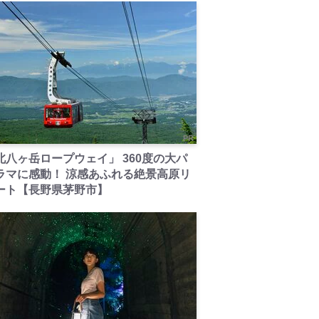
PR
北八ヶ岳ロープウェイ」 360度の大パ
ラマに感動！ 涼感あふれる絶景高原リ
ート【長野県茅野市】