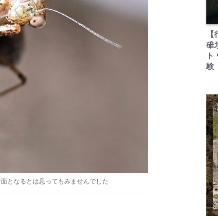
【
碓
ト
験
対面となるとは思ってもみませんでした