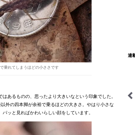
連
裕で乗れてしまうほどの小ささです
ではあるものの、思ったより大きいなという印象でした。
。鎌以外の四本脚が余裕で乗るほどの大きさ。やはり小さな
「山岳遭難」のリアル＜山
ユーコンカワイの川サウナ
。パッと見ればかわいらしい顔をしています。
梨県警＞
研究所