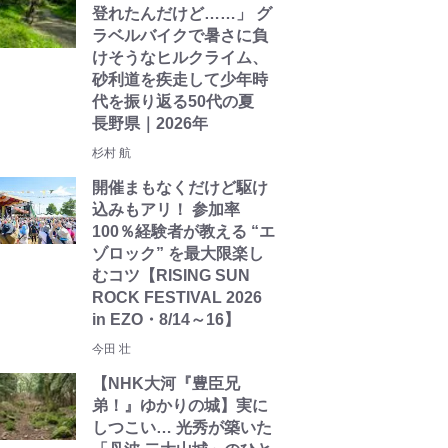
登れたんだけど……」 グ
ラベルバイクで暑さに負
けそうなヒルクライム、
砂利道を疾走して少年時
代を振り返る50代の夏
長野県｜2026年
杉村 航
開催まもなくだけど駆け
込みもアリ！ 参加率
100％経験者が教える “エ
ゾロック” を最大限楽し
むコツ【RISING SUN
ROCK FESTIVAL 2026
in EZO・8/14～16】
今田 壮
【NHK大河『豊臣兄
弟！』ゆかりの城】実に
しつこい… 光秀が築いた