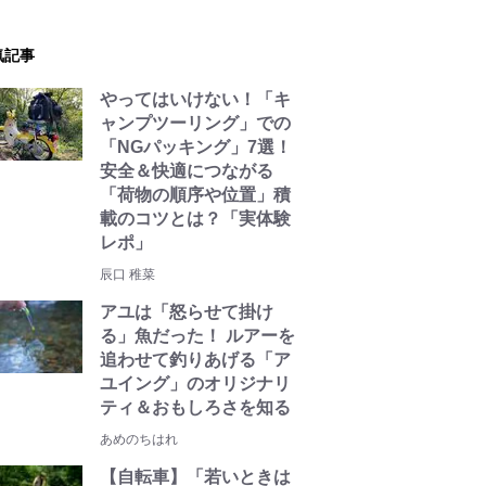
気記事
やってはいけない！「キ
ャンプツーリング」での
「NGパッキング」7選！
安全＆快適につながる
「荷物の順序や位置」積
載のコツとは？「実体験
レポ」
辰口 稚菜
アユは「怒らせて掛け
る」魚だった！ ルアーを
追わせて釣りあげる「ア
ユイング」のオリジナリ
ティ＆おもしろさを知る
あめのちはれ
【自転車】「若いときは