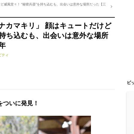
ど威風堂々！ “秘密兵器”を持ち込むも、出会いは意外な場所だった【三
ナカマキリ」 顔はキュートだけど
を持ち込むも、出会いは意外な場所
年
ビティ
ピ
をついに発見！