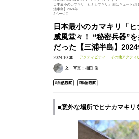
日本最小のカマキリ「ヒナカマキリ」 顔はキュートだけ
浦半島】2024年
2ページ目
日本最小のカマキリ「ヒ
威風堂々！ “秘密兵器”
だった【三浦半島】2024
アクティビティ
その他アクティ
2024.10.30
文・写真：
相田 俊
#自然観察
#動物観察
■意外な場所でヒナカマキリ