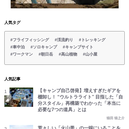
人気タグ
#フライフィッシング
#渓流釣り
#トレッキング
#車中泊
#ソロキャンプ
#キャンプサイト
#ワークマン
#朝日岳
#高山植物
#山小屋
人気記事
【キャンプ自己啓発】増えすぎたギアを
棚卸し！ “ウルトラライト” 目指した「自
分スタイル」再構築でわかった「本当に
必要な7つの道具」とは
猫田 猫之介
荒々しい「火山帯」の一端にいることを