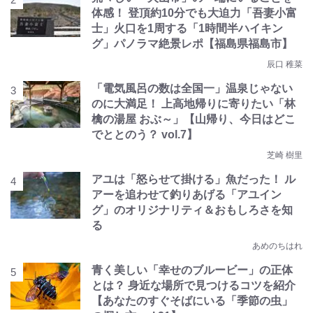
体感！ 登頂約10分でも大迫力「吾妻小富
士」火口を1周する「1時間半ハイキン
グ」パノラマ絶景レポ【福島県福島市】
辰口 稚菜
「電気風呂の数は全国一」温泉じゃない
のに大満足！ 上高地帰りに寄りたい「林
檎の湯屋 おぶ～」【山帰り、今日はどこ
でととのう？ vol.7】
芝崎 樹里
アユは「怒らせて掛ける」魚だった！ ル
アーを追わせて釣りあげる「アユイン
グ」のオリジナリティ＆おもしろさを知
る
あめのちはれ
青く美しい「幸せのブルービー」の正体
とは？ 身近な場所で見つけるコツを紹介
【あなたのすぐそばにいる「季節の虫」