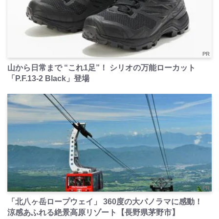
PR
山から日常まで “これ1足”！ シリオの万能ローカット
「P.F.13-2 Black」登場
PR
「北八ヶ岳ロープウェイ」 360度の大パノラマに感動！
涼感あふれる絶景高原リゾート【長野県茅野市】