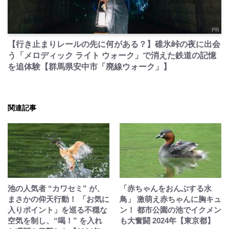
PR
【行き止まりレールの先に何がある？】碓氷峠の夜に出会
う「メロディック ライト ウォーク」で消えた鉄道の記憶
を追体験【群馬県安中市「廃線ウォーク」】
関連記事
池の人気者 “カワセミ” が、
「赤ちゃんをおんぶする水
まさかの仰天行動！ 「お気に
鳥」 激萌え赤ちゃんに胸キュ
入りポイント」を巡る不穏な
ン！ 都市公園の池でイクメン
空気を制し、“喝！” を入れ
も大奮闘 2024年【東京都】