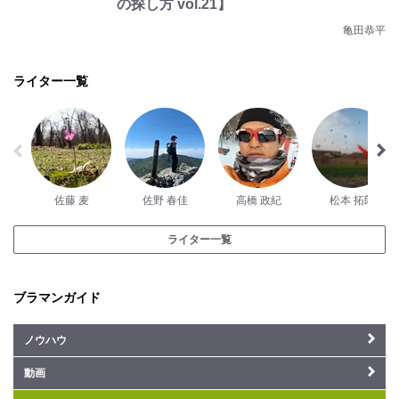
の探し方 vol.21】
亀田恭平
ライター一覧
佐藤 麦
佐野 春佳
高橋 政紀
松本 拓郎
ライター一覧
ブラマンガイド
ノウハウ
動画