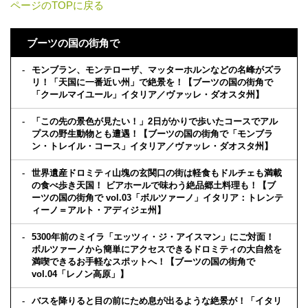
ページのTOPに戻る
ブーツの国の街角で
モンブラン、モンテローザ、マッターホルンなどの名峰がズラ
リ！「天国に一番近い州」で絶景を！【ブーツの国の街角で
「クールマイユール」イタリア／ヴァッレ・ダオスタ州】
「この先の景色が見たい！」2日がかりで歩いたコースでアル
プスの野生動物とも遭遇！【ブーツの国の街角で「モンブラ
ン・トレイル・コース」イタリア／ヴァッレ・ダオスタ州】
世界遺産ドロミティ山塊の玄関口の街は軽食もドルチェも満載
の食べ歩き天国！ ビアホールで味わう絶品郷土料理も！【ブ
ーツの国の街角で vol.03「ボルツァーノ」イタリア：トレンテ
ィーノ＝アルト・アディジェ州】
5300年前のミイラ「エッツィ・ジ・アイスマン」にご対面！
ボルツァーノから簡単にアクセスできるドロミティの大自然を
満喫できるお手軽なスポットへ！【ブーツの国の街角で
vol.04「レノン高原」】
バスを降りると目の前にため息が出るような絶景が！「イタリ