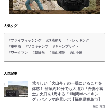
人気タグ
#フライフィッシング
#渓流釣り
#トレッキング
#車中泊
#ソロキャンプ
#キャンプサイト
#ワークマン
#朝日岳
#高山植物
#山小屋
人気記事
荒々しい「火山帯」の一端にいることを
体感！ 登頂約10分でも大迫力「吾妻小富
士」火口を1周する「1時間半ハイキン
グ」パノラマ絶景レポ【福島県福島市】
辰口 稚菜