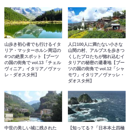
山歩き初心者でも行けるイタ
人口100人に満たない小さな
リア・マッターホルン周辺の
山間の村、アルプスを歩きつ
4つの絶景スポット【ブーツ
くしたプロたちが惚れ込むイ
の国の街角で vol.13「チェル
タリアの秘密の避暑地【ブー
ヴィニア」イタリア／ヴァッ
ツの国の街角で vol.12「シャ
レ・ダオスタ州】
モワ」イタリア／ヴァッレ・
ダオスタ州】
中世の美しい城に残された
【知ってる？「日本本土四極