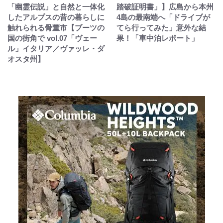
「幽霊伝説」と自然と一体化
踏破証明書」】広島から本州
したアルプスの昔の暮らしに
4島の最南端へ「ドライブが
触れられる骨董市【ブーツの
てら行ってみた」意外な結
国の街角で vol.07「ヴェー
果！「車中泊レポート」
ル」イタリア／ヴァッレ・ダ
オスタ州】