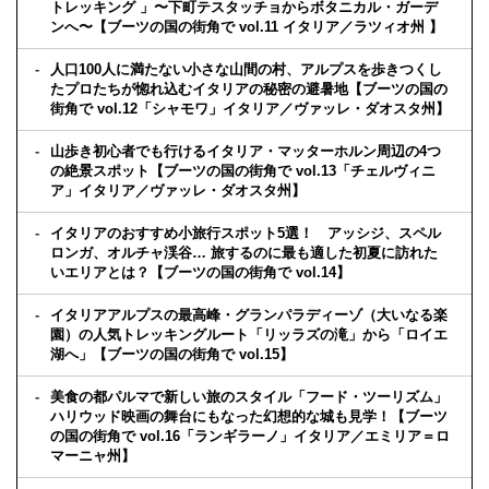
トレッキング 」〜下町テスタッチョからボタニカル・ガーデ
ンへ〜【ブーツの国の街角で vol.11 イタリア／ラツィオ州 】
人口100人に満たない小さな山間の村、アルプスを歩きつくし
たプロたちが惚れ込むイタリアの秘密の避暑地【ブーツの国の
街角で vol.12「シャモワ」イタリア／ヴァッレ・ダオスタ州】
山歩き初心者でも行けるイタリア・マッターホルン周辺の4つ
の絶景スポット【ブーツの国の街角で vol.13「チェルヴィニ
ア」イタリア／ヴァッレ・ダオスタ州】
イタリアのおすすめ小旅行スポット5選！ アッシジ、スペル
ロンガ、オルチャ渓谷… 旅するのに最も適した初夏に訪れた
いエリアとは？【ブーツの国の街角で vol.14】
イタリアアルプスの最高峰・グランパラディーゾ（大いなる楽
園）の人気トレッキングルート「リッラズの滝」から「ロイエ
湖へ」【ブーツの国の街角で vol.15】
美食の都パルマで新しい旅のスタイル「フード・ツーリズム」
ハリウッド映画の舞台にもなった幻想的な城も見学！【ブーツ
の国の街角で vol.16「ランギラーノ」イタリア／エミリア＝ロ
マーニャ州】