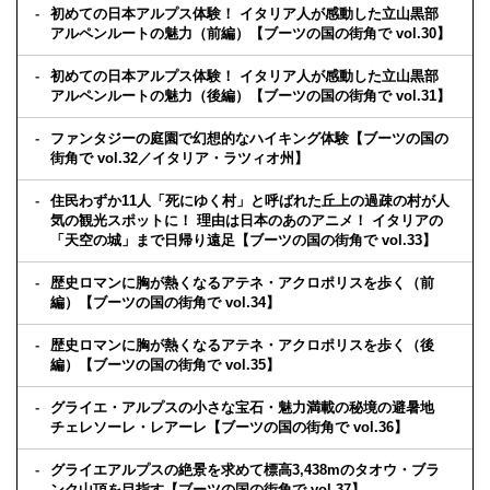
初めての日本アルプス体験！ イタリア人が感動した立山黒部
アルペンルートの魅力（前編）【ブーツの国の街角で vol.30】
初めての日本アルプス体験！ イタリア人が感動した立山黒部
アルペンルートの魅力（後編）【ブーツの国の街角で vol.31】
ファンタジーの庭園で幻想的なハイキング体験【ブーツの国の
街角で vol.32／イタリア・ラツィオ州】
住民わずか11人「死にゆく村」と呼ばれた丘上の過疎の村が人
気の観光スポットに！ 理由は日本のあのアニメ！ イタリアの
「天空の城」まで日帰り遠足【ブーツの国の街角で vol.33】
歴史ロマンに胸が熱くなるアテネ・アクロポリスを歩く（前
編）【ブーツの国の街角で vol.34】
歴史ロマンに胸が熱くなるアテネ・アクロポリスを歩く（後
編）【ブーツの国の街角で vol.35】
グライエ・アルプスの小さな宝石・魅力満載の秘境の避暑地
チェレソーレ・レアーレ【ブーツの国の街角で vol.36】
グライエアルプスの絶景を求めて標高3,438mのタオウ・ブラ
ンク山頂を目指す【ブーツの国の街角で vol.37】