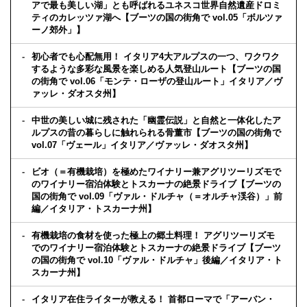
アで最も美しい湖」とも呼ばれるユネスコ世界自然遺産ドロミ
ティのカレッツァ湖へ【ブーツの国の街角で vol.05「ボルツァ
ーノ郊外」】
初心者でも心配無用！ イタリア4大アルプスの一つ、ワクワク
するような多彩な風景を楽しめる人気登山ルート【ブーツの国
の街角で vol.06「モンテ・ローザの登山ルート」イタリア／ヴ
ァッレ・ダオスタ州】
中世の美しい城に残された「幽霊伝説」と自然と一体化したア
ルプスの昔の暮らしに触れられる骨董市【ブーツの国の街角で
vol.07「ヴェール」イタリア／ヴァッレ・ダオスタ州】
ビオ（＝有機栽培）を極めたワイナリー兼アグリツーリズモで
のワイナリー宿泊体験とトスカーナの絶景ドライブ【ブーツの
国の街角で vol.09「ヴァル・ドルチャ（＝オルチャ渓谷）」前
編／イタリア・トスカーナ州】
有機栽培の食材を使った極上の郷土料理！ アグリツーリズモ
でのワイナリー宿泊体験とトスカーナの絶景ドライブ【ブーツ
の国の街角で vol.10「ヴァル・ドルチャ」後編／イタリア・ト
スカーナ州】
イタリア在住ライターが教える！ 首都ローマで「アーバン・