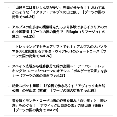
「山好きには食いしん坊が多い」理由が分かる！？ 思わず涎
が出そうな「イタリア・アルプスの山ご飯 」【ブーツの国の
街角で vol.24】
アルプスの山歩きの醍醐味をたっぷり体験できるイタリアのの
山小屋事情【ブーツの国の街角で「Rifugio（リフージョ）の
魅力」 vol.25】
「トレッキングでもチェアリフトでも！」アルプスの大パノラ
マを360度見渡せるアルタ・ヴィアNo.1のショートコース【ブ
ーツの国の街角で vol.26】
スペイン広場から徒歩数分で緑の楽園へ！ アーバン・トレッ
キング in ローマ3〜ローマのオアシス「ボルゲーゼ公園」を歩
く〜【ブーツの国の街角で vol.27】
絶景スポット満載！ 1泊2日で歩き尽くす「アヴィック山自然
公園」の登山道（前編）【ブーツの国の街角で vol.28】
雪を頂くモンテ・ローザ山脈の絶景を望み「白い湖」と「暗い
湖」をめぐる！ 「アヴィック山自然公園」の登山道（後編）
【ブーツの国の街角で vol.29】