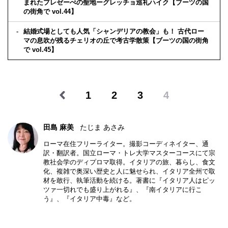
まれたプレゼーぺの聖地ーグレッチョ巡礼ハイク【ブーツの国
の街角で vol.44】
結婚式場としても人気「シャンデリアの教会」も！ 古代ロー
マの息吹が残るチェリオの丘で考古学散策【ブーツの国の街角
で vol.45】
1
2
3
4
田島 麻美
たじま あさみ
ローマ在住フリーライター。撮影コーディネイター、通
訳・翻訳者。国立ローマ・トレ大学マスターコースにて宗
教社会学のディプロマ取得。イタリアの旅、暮らし、食文
化、複雑で奥深い歴史と人に魅せられ、イタリア全州で取
材を敢行、執筆活動を続ける。著書に『イタリア人はピッ
ツァ一切れでも盛り上がれる』、『南イタリアに行こ
う』、『イタリア中毒』など。