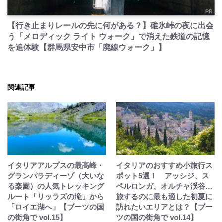
PR
【行き止まりレールの先に何がある？】碓氷峠の夜に出会
う「メロディック ライト ウォーク」で消えた鉄道の記憶
を追体験【群馬県安中市「廃線ウォーク」】
関連記事
イタリアアルプスの最高峰・
イタリアのおすすめ小旅行ス
グランパラディーゾ（大いな
ポット5選！ アッシジ、ス
る楽園）の人気トレッキング
ペルロンガ、オルチャ渓谷…
ルート「リッラズの滝」から
旅するのに最も適した初夏に
「ロイエ湖へ」【ブーツの国
訪れたいエリアとは？【ブー
の街角で vol.15】
ツの国の街角で vol.14】