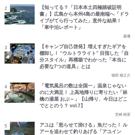
【知ってる？「日本本土四極踏破証明
書」】広島から本州4島の最南端へ「ドラ
イブがてら行ってみた」意外な結果！
「車中泊レポート」
菱優
【キャンプ自己啓発】増えすぎたギアを
棚卸し！ “ウルトラライト” 目指した「自
分スタイル」再構築でわかった「本当に
必要な7つの道具」とは
猫田 猫之介
「電気風呂の数は全国一」温泉じゃない
のに大満足！ 上高地帰りに寄りたい「林
檎の湯屋 おぶ～」【山帰り、今日はどこ
でととのう？ vol.7】
芝崎 樹里
アユは「怒らせて掛ける」魚だった！ ル
アーを追わせて釣りあげる「アユイン