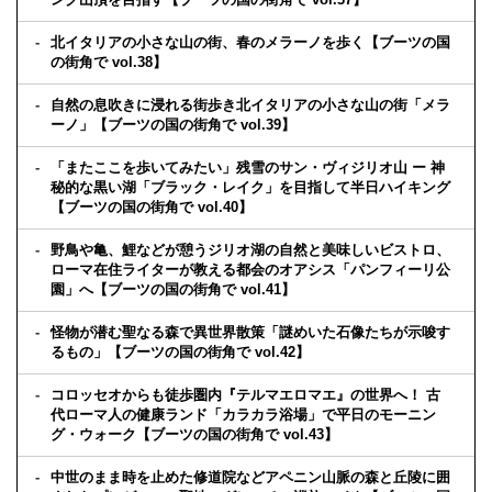
北イタリアの小さな山の街、春のメラーノを歩く【ブーツの国
の街角で vol.38】
自然の息吹きに浸れる街歩き北イタリアの小さな山の街「メラ
ーノ」【ブーツの国の街角で vol.39】
「またここを歩いてみたい」残雪のサン・ヴィジリオ山 ー 神
秘的な黒い湖「ブラック・レイク」を目指して半日ハイキング
【ブーツの国の街角で vol.40】
野鳥や亀、鯉などが憩うジリオ湖の自然と美味しいビストロ、
ローマ在住ライターが教える都会のオアシス「パンフィーリ公
園」へ【ブーツの国の街角で vol.41】
怪物が潜む聖なる森で異世界散策「謎めいた石像たちが示唆す
るもの」【ブーツの国の街角で vol.42】
コロッセオからも徒歩圏内『テルマエロマエ』の世界へ！ 古
代ローマ人の健康ランド「カラカラ浴場」で平日のモーニン
グ・ウォーク【ブーツの国の街角で vol.43】
中世のまま時を止めた修道院などアペニン山脈の森と丘陵に囲