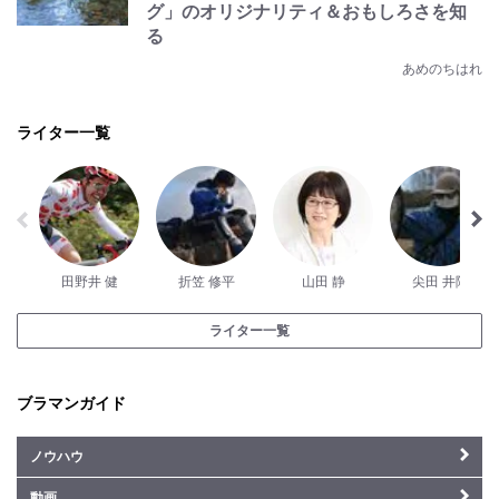
グ」のオリジナリティ＆おもしろさを知
る
あめのちはれ
ライター一覧
田野井 健
折笠 修平
山田 静
尖田 井陽
ライター一覧
ブラマンガイド
ノウハウ
動画