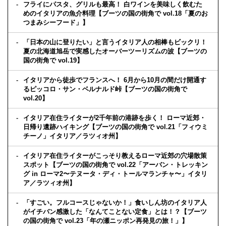
フライにパスタ、グリルも最高！ 白ワインを美味しく飲むた
めのイタリアの魚介料理【ブーツの国の街角で vol.18「夏のお
つまみシーフード」】
「日本の山に登りたい」と言うイタリア人の相棒もビックリ！
夏の北海道旭岳で実感したオーバーツーリズムの波【ブーツの
国の街角で vol.19】
イタリアから徒歩でフランスへ！ 6月から10月の間だけ開通す
るピッコロ・サン・ベルナルド峠【ブーツの国の街角で
vol.20】
イタリア在住ライターが2千年前の港跡を歩く！ ローマ近郊・
日帰り遺跡ハイキング【ブーツの国の街角で vol.21「フィウミ
チーノ」イタリア／ラツィオ州】
イタリア在住ライターがこっそり教えるローマ近郊の穴場散策
スポット【ブーツの国の街角で vol.22「アーバン・トレッキン
グ in ローマ2〜テヌータ・ディ・トールマランチャ〜」イタリ
ア／ラツィオ州】
「すごい。フルコースじゃないか！」食いしん坊のイタリア人
がイチバン感激した「なんてことない定食」とは！？【ブーツ
の国の街角で vol.23「年の瀬ニッポン再発見の旅！」】