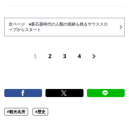
次ページ ■新石器時代の人類の痕跡も残るサウススロ
ープからスタート
1
2
3
4
#観光名所
#歴史