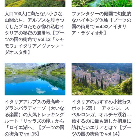
人口100人に満たない小さな
ファンタジーの庭園で幻想的
山間の村、アルプスを歩きつ
なハイキング体験【ブーツの
くしたプロたちが惚れ込むイ
国の街角で vol.32／イタリ
タリアの秘密の避暑地【ブー
ア・ラツィオ州】
ツの国の街角で vol.12「シャ
モワ」イタリア／ヴァッレ・
ダオスタ州】
イタリアアルプスの最高峰・
イタリアのおすすめ小旅行ス
グランパラディーゾ（大いな
ポット5選！ アッシジ、ス
る楽園）の人気トレッキング
ペルロンガ、オルチャ渓谷…
ルート「リッラズの滝」から
旅するのに最も適した初夏に
「ロイエ湖へ」【ブーツの国
訪れたいエリアとは？【ブー
の街角で vol.15】
ツの国の街角で vol.14】