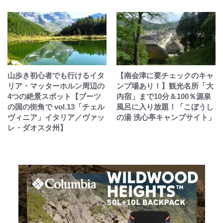
山歩き初心者でも行けるイタ
【南会津に要チェックのキャ
リア・マッターホルン周辺の
ンプ場あり！】観光名所「大
4つの絶景スポット【ブーツ
内宿」まで10分＆100％源泉
の国の街角で vol.13「チェル
風呂に入り放題！「こぼうし
ヴィニア」イタリア／ヴァッ
の湯 洗心亭キャンプサイト」
レ・ダオスタ州】