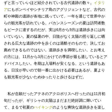
ずと言っていいほど紹介されている古代遺跡の数々。
イタリ
ア
にもポンペイやシチリア島のアグリジェントなど、古代の
町や神殿の遺跡が各地に残っていて、一年を通じて世界中か
らの観光客が訪れている。バカンスシーズンの夏は訪問者数
もピークに達するのだが、実は6月から9月は遺跡歩きには向
いていない。夏の猛暑の中、日陰がなく太陽の照り返しに晒
される広大な遺跡の中を歩くのは過酷そのもので、決してお
薦めできるものではない。遺跡歩きを満喫したい、とお考え
の方には、11月から3月にかけての季節が最も適しているとア
ドバイスしたい。冬期は入場料が安くなる、という遺跡もあ
る。日没が早いので朝一番に出かける必要はあるが、夏より
も観光客が少ないためゆったりと歩けるはずだ。
私が念願だったアテネのアクロポリスへ行ったのは11月初
旬だったが、ギリシャの太陽はまだまだ絶好調に輝いてい
て、まるで初夏の
ハイキング
のような爽快な遺跡歩きを楽し