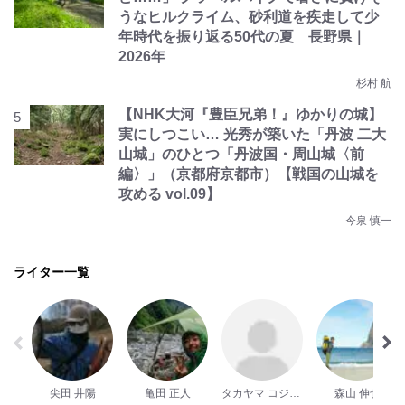
うなヒルクライム、砂利道を疾走して少
年時代を振り返る50代の夏 長野県｜
2026年
杉村 航
【NHK大河『豊臣兄弟！』ゆかりの城】
実にしつこい… 光秀が築いた「丹波 二大
山城」のひとつ「丹波国・周山城〈前
編〉」（京都府京都市）【戦国の山城を
攻める vol.09】
今泉 慎一
ライター一覧
尖田 井陽
亀田 正人
タカヤマ コジロー
森山 伸也