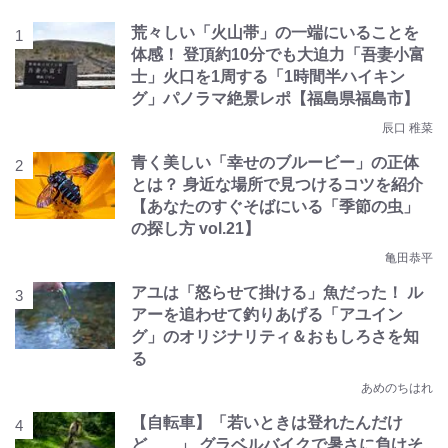
荒々しい「火山帯」の一端にいることを
体感！ 登頂約10分でも大迫力「吾妻小富
士」火口を1周する「1時間半ハイキン
グ」パノラマ絶景レポ【福島県福島市】
辰口 稚菜
青く美しい「幸せのブルービー」の正体
とは？ 身近な場所で見つけるコツを紹介
【あなたのすぐそばにいる「季節の虫」
の探し方 vol.21】
亀田恭平
アユは「怒らせて掛ける」魚だった！ ル
アーを追わせて釣りあげる「アユイン
グ」のオリジナリティ＆おもしろさを知
る
あめのちはれ
【自転車】「若いときは登れたんだけ
ど……」 グラベルバイクで暑さに負けそ