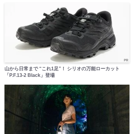
PR
山から日常まで “これ1足”！ シリオの万能ローカット
「P.F.13-2 Black」登場