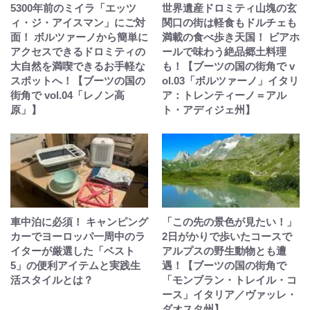
5300年前のミイラ「エッツ
世界遺産ドロミティ山塊の玄
ィ・ジ・アイスマン」にご対
関口の街は軽食もドルチェも
面！ ボルツァーノから簡単に
満載の食べ歩き天国！ ビアホ
アクセスできるドロミティの
ールで味わう絶品郷土料理
大自然を満喫できるお手軽な
も！【ブーツの国の街角で v
スポットへ！【ブーツの国の
ol.03「ボルツァーノ」イタリ
街角で vol.04「レノン高
ア：トレンティーノ＝アル
原」】
ト・アディジェ州】
車中泊に必須！ キャンピング
「この先の景色が見たい！」
カーでヨーロッパ一周中のラ
2日がかりで歩いたコースで
イターが厳選した「ベスト
アルプスの野生動物とも遭
5」の便利アイテムと実践生
遇！【ブーツの国の街角で
活スタイルとは？
「モンブラン・トレイル・コ
ース」イタリア／ヴァッレ・
ダオスタ州】