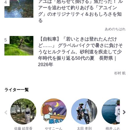
アユは「怒らせて掛ける」魚だった！ ル
アーを追わせて釣りあげる「アユイン
グ」のオリジナリティ＆おもしろさを知
る
あめのちはれ
【自転車】「若いときは登れたんだけ
ど……」 グラベルバイクで暑さに負けそ
うなヒルクライム、砂利道を疾走して少
年時代を振り返る50代の夏 長野県｜
2026年
杉村 航
ライター一覧
佐藤 絵里香
やすこーん
太田 孝則
桃井 ふわわ