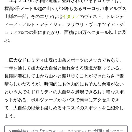
ユネスコの世界自然遺産に登録されているドロミティは、
標高3千メートル超の山々が18峰もあるヨーロッパ東アルプス
山脈の一部。そのエリアは北
イタリア
のヴェネト、トレンテ
ィーノ・アルト・アディジェ、フリウリ・ヴェネツィア・ジ
ュリアの3つの州にまたがり、面積は14万ヘクタール以上に及
ぶ。
広大なドロミティ山塊は山岳スポーツのメッカでもあり、
一年を通して雄大な大自然と触れ合える環境が整っている。
長期間滞在して山から山へと渡り歩くことができたらさぞ素
晴らしいだろうが、時間的にも体力的にもそんな余裕がない
という人でもドロミティの大自然を満喫できるお手軽なスポ
ットがある。ボルツァーノからバスで簡単にアクセスでき
て、大自然の絶景も楽しめるオススメのスポットをご紹介し
よう。
5300年前のミイラ「エッツィ・ジ・アイスマン」にご対面！ボルツァー