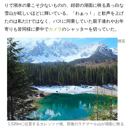
りで湖水の量こそ少ないものの、紺碧の湖面に映る真っ白な
雪山が眩しいほどに輝いている。「わぁっ！」と歓声を上げ
たのは私だけではなく、バスに同乗していた親子連れやお年
寄りも皆同様に夢中で
カメラ
のシャッターを切っていた。
標高
1,520mに位置するカレッツァ湖。背後のラテマール山が湖面に映る