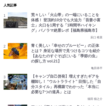
人気記事
荒々しい「火山帯」の一端にいることを
体感！ 登頂約10分でも大迫力「吾妻小富
士」火口を1周する「1時間半ハイキン
グ」パノラマ絶景レポ【福島県福島市】
辰口 稚菜
青く美しい「幸せのブルービー」の正体
とは？ 身近な場所で見つけるコツを紹介
【あなたのすぐそばにいる「季節の虫」
の探し方 vol.21】
亀田恭平
【キャンプ自己啓発】増えすぎたギアを
棚卸し！ “ウルトラライト” 目指した「自
分スタイル」再構築でわかった「本当に
必要な7つの道具」とは
猫田 猫之介