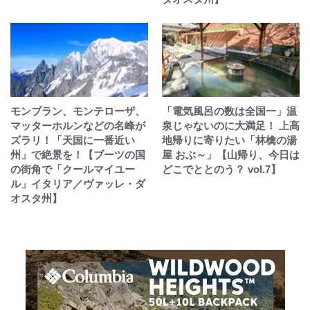
モンブラン、モンテローザ、
「電気風呂の数は全国一」温
マッターホルンなどの名峰が
泉じゃないのに大満足！ 上高
ズラリ！「天国に一番近い
地帰りに寄りたい「林檎の湯
州」で絶景を！【ブーツの国
屋 おぶ～」【山帰り、今日は
の街角で「クールマイユー
どこでととのう？ vol.7】
ル」イタリア／ヴァッレ・ダ
オスタ州】