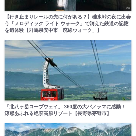
PR
【行き止まりレールの先に何がある？】碓氷峠の夜に出会
う「メロディック ライト ウォーク」で消えた鉄道の記憶
を追体験【群馬県安中市「廃線ウォーク」】
PR
「北八ヶ岳ロープウェイ」 360度の大パノラマに感動！
涼感あふれる絶景高原リゾート【長野県茅野市】