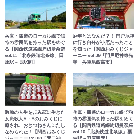
兵庫・播磨のローカル線で独
厄年とはなんだ？！ 門戸厄神
特の雰囲気を持った駅をめぐ
に行き自分が小厄だったこと
る【関西鉄道路線周辺曼荼羅
を知った【関西おみくじジャ
vol.11「北条鉄道北条線」田
ーニー vol.09「門戸厄神東光
原駅～長駅間】
寺」兵庫県西宮市】
激動の人生を歩み恋に生きた
兵庫・播磨のローカル線で独
女流歌人A・Yのおみくじに
特の雰囲気を持った駅をめぐ
癒され、おきつねさんにたし
る【関西鉄道路線周辺曼荼羅
なめられた！【関西おみくじ
vol.10「北条鉄道北条線」粟
ジャーニー vol.08「開口神
生駅～田原駅間】