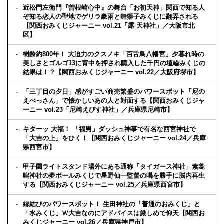
近松門左衛門『曽根崎心中』の舞台「お初天神」関西で知る人
ぞ知る恋人の聖地でゲリラ豪雨と舞獅子みくじに翻弄される
【関西おみくじジャーニー vol.21「露 天神社」／大阪市北
区】
樹齢約800年！ 大迫力のクスノキ「百舌鳥八幡宮」夕暮れ時の
美しさとゴルゴ13に背中を押され購入した千円の埴輪みくじの
結果は！？【関西おみくじジャーニー vol.22／大阪府堺市】
「三丁目の夕日」感がすごい商売繁盛のパワースポット「尼の
えべっさん」で懐かしいあの人と対面する【関西おみくじジャ
ーニー vol.23「尼崎えびす神社」／兵庫県尼崎市】
キターッ 大福！ 「福男」ダッシュ神事で有名な西宮神社で
「大吉の上」をひく！【関西おみくじジャーニー vol.24／兵庫
県西宮市】
甲子園ライトスタンド場外にある通称「タイガース神社」素戔
嗚神社の夢ボールみくじで星野仙一監督の喝を勝手に脳内再生
する【関西おみくじジャーニー vol.25／兵庫県西宮市】
縁結びのパワースポット！ 生田神社の「普通のおみくじ」と
「水みくじ」Ｗ大吉なのにアドバイスは厳しめで仰天【関西お
みくじジャーニー vol.26／兵庫県神戸市】