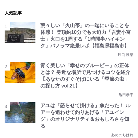
人気記事
荒々しい「火山帯」の一端にいることを
体感！ 登頂約10分でも大迫力「吾妻小富
士」火口を1周する「1時間半ハイキン
グ」パノラマ絶景レポ【福島県福島市】
辰口 稚菜
青く美しい「幸せのブルービー」の正体
とは？ 身近な場所で見つけるコツを紹介
【あなたのすぐそばにいる「季節の虫」
の探し方 vol.21】
亀田恭平
アユは「怒らせて掛ける」魚だった！ ル
アーを追わせて釣りあげる「アユイン
グ」のオリジナリティ＆おもしろさを知
る
あめのちはれ