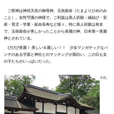
ご祭神は神武天皇の御母神、玉依姫命（たまよりひめのみ
こと）。女性守護の神様で、ご利益は美人祈願・縁結び・安
産・育児・学業・延命長寿など様々。特に美人祈願は有名
で、玉依姫命が美しかったことから美麗の神、日本第一美麗
神とされている。
びびび美麗！ 美しい＆麗しい！！ 少女マンガチックなパ
ンチのある字面と神社とのマッチングが面白い。この日も女
の子たちがいっぱいだった。
本殿。