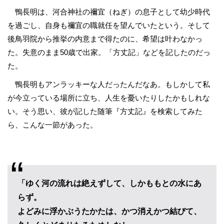
鴨長明は、河合神社の禰宜（ねぎ）の息子として幼少時代
を過ごし、自身も禰宜の職就任を望んでいたという。そして
後鳥羽院から推挙の内意まで得たのに、希望は叶わなかっ
た。失意のまま50歳で出家。「方丈記」などを記したのだっ
た。
鴨長明もアンラッキーな人だったんだなあ。もしかして私
が今立っている場所に立ち、人生を憂いたりしたかもしれな
い。そう思い、彼が記した随筆『方丈記』を検索してみた
ら、こんな一節があった。
「ゆく河の流れは絶えずして、しかももとの水にあ
らず。
よどみに浮かぶうたかたは、かつ消えかつ結びて、