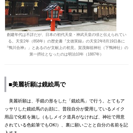
創建年代は不詳だが、日本の初代天皇・神武天皇の頃と伝えられてい
る。天安2年（858年）の歴史書『文徳実録』の天安2年8月19日条に
『鴨川合神』」とあるのが文献上の初見。賀茂御祖神社（下鴨神社）の
第一摂社となったのは明治10年（1887年）
■美麗祈願は鏡絵馬で
美麗祈願は、手鏡の形をした「鏡絵馬」で行う。とてもア
ッサリした鏡絵馬のお顔に、普段自分が愛用しているメイク
用品で化粧を施し（もしメイク道具がなければ、神社で用意
されている色鉛筆でもOK!）、裏に願いごとと自分の名前を記
入する。