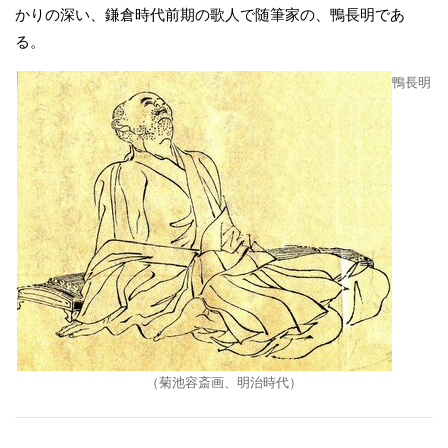
かりの深い、鎌倉時代前期の歌人で随筆家の、鴨長明であ
る。
鴨長明
（菊池容斎画、明治時代）