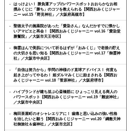
はっけよい！ 勝負運アップのパワースポットおおらかなお相
撲みくじに「勝ち」のコツを教えられる【関西おみくじジャー
ニー vol.15「野見神社」／大阪府高槻市】
聖徳太子の施薬院があった「愛染さん」なんだかすでに懐かし
いアマビエと再会！【関西おみくじジャーニー vol.16「愛染堂
勝鬘院」／大阪市天王寺区】
御霊はんで美肌について祈るはずが「おみくじ」で老後の貯え
の大切さを思い知る【関西おみくじジャーニー vol.17「御霊神
社」／大阪市中央区】
「自信は努力から」学問の神様のド直球アドバイス！ 何度も
起き上がってやるわ！ 姫ダルマみくじに励まされる【関西お
みくじジャーニー vol.18「菅原神社」／大阪府堺市】
ハイブランドが建ち並ぶ心斎橋筋に ひょっこり見える商人の
パワースポット【関西おみくじジャーニー vol.19「難波神社」
／大阪市中央区】
梅田茶屋町のオシャレエリアに！ 歯痛と思い込みの強い性格
を治したいと願う【関西おみくじジャーニー vol.20「綱敷天神
社御旅社＆歯神社」／大阪市北区】