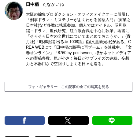
田中稲
たなかいね
大阪の編集プロダクション・オフィステイクオーに所属し
『刑事ドラマ・ミステリーがよくわかる警察入門』(実業之
日本社)など多数に執筆参加。個人ではアイドル、昭和歌
謡・ドラマ、世代研究、紅白歌合戦を中心に執筆。著書に
『そろそろ日本の全世代についてまとめておこうか。』(青
月社)『昭和歌謡 出る単 1008語』(誠文堂新光社)がある。C
REA WEBにて「田中稲の勝手に再ブーム」を連載中。「文
春オンライン」「8760 by postseven」ほかネットメディア
への寄稿多数。気が小さく毎日がサプライズの連続。妄想
力と不器用さで空回りしまくる日々を送る。
フォトギャラリー この記事の全ての写真を見る