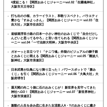
4度起こる！【関西おみくじジャーニーvol.02「生國魂神社」
大阪市天王寺区】
打ち出の小槌、カラーイラスト、和歌リスペクト。バラエティ
豊かな「すみよっさん」【関西おみくじジャーニー vol.03「住
吉大社」大阪市住吉区】
道頓堀浮世小路の日本一小さい神社のおみくじで「自分だけし
んどいと思ってるやろ」と言い当てられる【関西おみくじジャ
ーニー vol.04「一寸法師大明神」大阪市中央区】
ガオーッと目立つで！「ナニワ魂」炸裂のビジュアルの獅子殿
とおみくじに萌える【関西おみくじジャーニー vol.05「難波八
阪神社」大阪市浪速区】
日本武尊が白鳥になり降り立った！ パワースポットで「勝み
くじ」を引く【関西おみくじジャーニー vol.06「大鳥大社」大
阪府堺市】
通天閣の向こう側に石のおみくじが！ 新世界を見守ってきた
神社へGO！【関西おみくじジャーニー vol.07「新世界神社」
大阪市浪速区】
激動の人生を歩み恋に生きた女流歌人A・Yのおみくじに癒さ