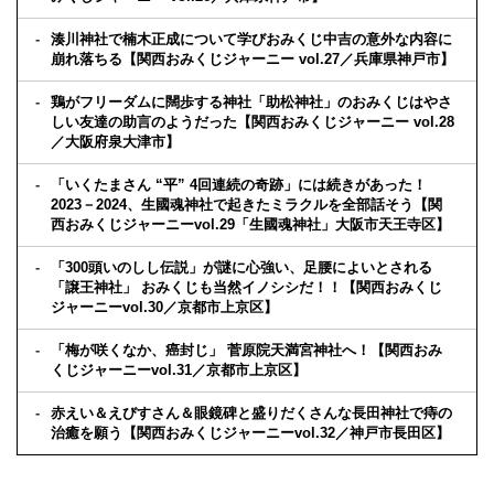
湊川神社で楠木正成について学びおみくじ中吉の意外な内容に
崩れ落ちる【関西おみくじジャーニー vol.27／兵庫県神戸市】
鶏がフリーダムに闊歩する神社「助松神社」のおみくじはやさ
しい友達の助言のようだった【関西おみくじジャーニー vol.28
／大阪府泉大津市】
「いくたまさん “平” 4回連続の奇跡」には続きがあった！
2023－2024、生國魂神社で起きたミラクルを全部話そう【関
西おみくじジャーニーvol.29「生國魂神社」大阪市天王寺区】
「300頭いのしし伝説」が謎に心強い、足腰によいとされる
「譲王神社」 おみくじも当然イノシシだ！！【関西おみくじ
ジャーニーvol.30／京都市上京区】
「梅が咲くなか、癌封じ」 菅原院天満宮神社へ！【関西おみ
くじジャーニーvol.31／京都市上京区】
赤えい＆えびすさん＆眼鏡碑と盛りだくさんな長田神社で痔の
治癒を願う【関西おみくじジャーニーvol.32／神戸市長田区】