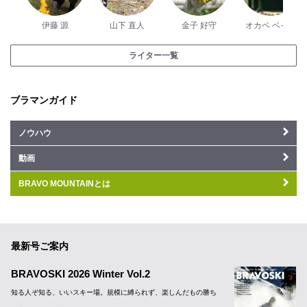
伊藤 源
山下 直人
金子 好守
オカベ ベイコ
ライター一覧
ブラマンガイド
ノウハウ
動画
BRAVO MOUNTAINとは
最新号ご案内
BRAVOSKI 2026 Winter Vol.2
知る人ぞ知る、いいスキー場。規模に縛られず、楽しんだもの勝ち