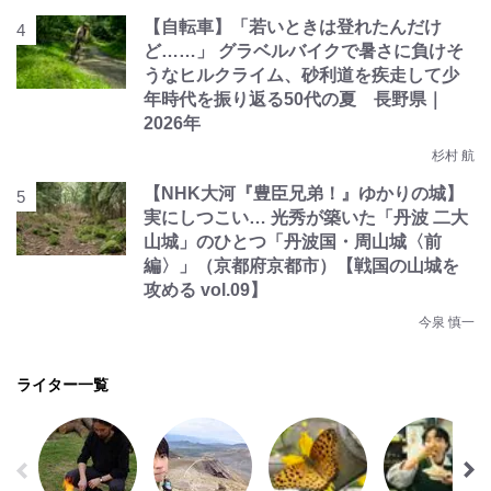
【自転車】「若いときは登れたんだけ
ど……」 グラベルバイクで暑さに負けそ
うなヒルクライム、砂利道を疾走して少
年時代を振り返る50代の夏 長野県｜
2026年
杉村 航
【NHK大河『豊臣兄弟！』ゆかりの城】
実にしつこい… 光秀が築いた「丹波 二大
山城」のひとつ「丹波国・周山城〈前
編〉」（京都府京都市）【戦国の山城を
攻める vol.09】
今泉 慎一
ライター一覧