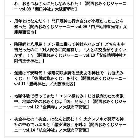
れ、おきつねさんにたしなめられた！【関西おみくじジャーニ
ー vol.08「開口神社」大阪府堺市】
厄年とはなんだ？！ 門戸厄神に行き自分が小厄だったことを
知った【関西おみくじジャーニー vol.09「門戸厄神東光寺」兵
庫県西宮市】
陰陽師と八咫烏！ チン電に乗って神社をハシゴ！ どちらも中
吉だったのに「対人関係に問題有り」「人との交流がうまくい
かず」！？【関西おみくじジャーニー vol.10「安倍晴明神社と
阿倍王子神社」】
創建は平安時代！ 紫陽花咲き誇る歴史ある神社で「お伽犬み
くじ」と「徳川武将みくじ」を引く【関西おみくじジャーニー
vol.11「豊崎神社」／大阪市北区】
地獄体験で行ってきた！ エンマ様おみくじは裁判のため出張
中、地獄の釜のおみくじは「凶」だらけ！【関西おみくじジャ
ーニー vol.12「全興寺」／大阪市平野区】
杭全神社の「杭全」はなんと読む！？ 大クスノキが見守る神
社の中心でカエルと「悪疫退散」を叫ぶ【関西おみくじジャー
ニー vol.14「杭全神社」／大阪市平野区】