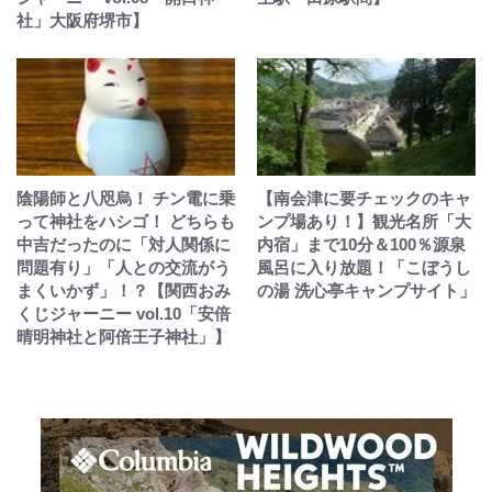
社」大阪府堺市】
陰陽師と八咫烏！ チン電に乗
【南会津に要チェックのキャ
って神社をハシゴ！ どちらも
ンプ場あり！】観光名所「大
中吉だったのに「対人関係に
内宿」まで10分＆100％源泉
問題有り」「人との交流がう
風呂に入り放題！「こぼうし
まくいかず」！？【関西おみ
の湯 洗心亭キャンプサイト」
くじジャーニー vol.10「安倍
晴明神社と阿倍王子神社」】