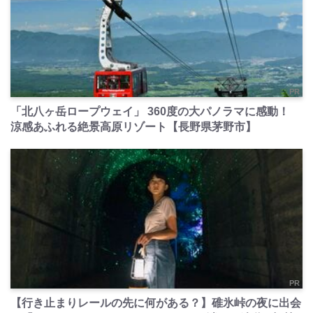
PR
「北八ヶ岳ロープウェイ」 360度の大パノラマに感動！
涼感あふれる絶景高原リゾート【長野県茅野市】
PR
【行き止まりレールの先に何がある？】碓氷峠の夜に出会