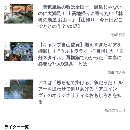
「電気風呂の数は全国一」温泉じゃない
のに大満足！ 上高地帰りに寄りたい「林
檎の湯屋 おぶ～」【山帰り、今日はどこ
でととのう？ vol.7】
芝崎 樹里
【キャンプ自己啓発】増えすぎたギアを
棚卸し！ “ウルトラライト” 目指した「自
分スタイル」再構築でわかった「本当に
必要な7つの道具」とは
猫田 猫之介
アユは「怒らせて掛ける」魚だった！ ル
アーを追わせて釣りあげる「アユイン
グ」のオリジナリティ＆おもしろさを知
る
あめのちはれ
ライター一覧