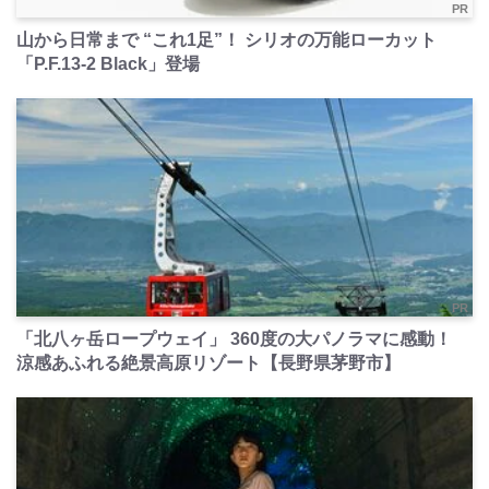
PR
山から日常まで “これ1足”！ シリオの万能ローカット
「P.F.13-2 Black」登場
PR
「北八ヶ岳ロープウェイ」 360度の大パノラマに感動！
涼感あふれる絶景高原リゾート【長野県茅野市】