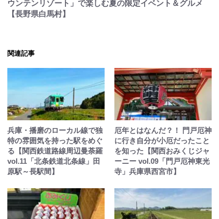
ウンテンリゾート」で楽しむ夏の限定イベント＆グルメ
【長野県白馬村】
関連記事
兵庫・播磨のローカル線で独
厄年とはなんだ？！ 門戸厄神
特の雰囲気を持った駅をめぐ
に行き自分が小厄だったこと
る【関西鉄道路線周辺曼荼羅
を知った【関西おみくじジャ
vol.11「北条鉄道北条線」田
ーニー vol.09「門戸厄神東光
原駅～長駅間】
寺」兵庫県西宮市】