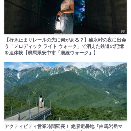
PR
【行き止まりレールの先に何がある？】碓氷峠の夜に出会
う「メロディック ライト ウォーク」で消えた鉄道の記憶
を追体験【群馬県安中市「廃線ウォーク」】
PR
アクティビティ営業時間延長！ 絶景避暑地「白馬岩岳マ