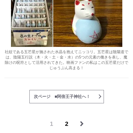
社紋である五芒星が施された水晶を抱えてニッコリ。五芒星は陰陽道で
は、陰陽五行説（木・火・土・金・水）の5つの元素の働きを表し、魔
除けの呪符として活用されてきた。映画ファンの私はこの五芒星だけで
じゅうぶん高まる！
次ページ ■阿倍王子神社へ！
1
2