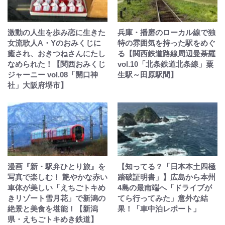
激動の人生を歩み恋に生きた
兵庫・播磨のローカル線で独
女流歌人A・Yのおみくじに
特の雰囲気を持った駅をめぐ
癒され、おきつねさんにたし
る【関西鉄道路線周辺曼荼羅
なめられた！【関西おみくじ
vol.10「北条鉄道北条線」粟
ジャーニー vol.08「開口神
生駅～田原駅間】
社」大阪府堺市】
漫画『新・駅弁ひとり旅』を
【知ってる？「日本本土四極
写真で楽しむ！ 艶やかな赤い
踏破証明書」】広島から本州
車体が美しい「えちごトキめ
4島の最南端へ「ドライブが
きリゾート雪月花」で新潟の
てら行ってみた」意外な結
絶景と美食を堪能！【新潟
果！「車中泊レポート」
県・えちごトキめき鉄道】