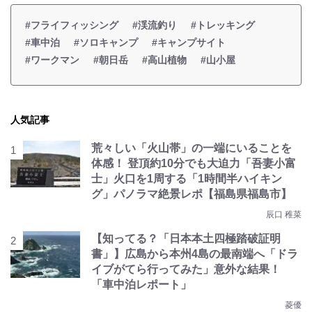
#フライフィッシング
#渓流釣り
#トレッキング
#車中泊
#ソロキャンプ
#キャンプサイト
#ワークマン
#朝日岳
#高山植物
#山小屋
人気記事
荒々しい「火山帯」の一端にいることを
体感！ 登頂約10分でも大迫力「吾妻小富
士」火口を1周する「1時間半ハイキン
グ」パノラマ絶景レポ【福島県福島市】
辰口 稚菜
【知ってる？「日本本土四極踏破証明
書」】広島から本州4島の最南端へ「ドラ
イブがてら行ってみた」意外な結果！
「車中泊レポート」
菱優