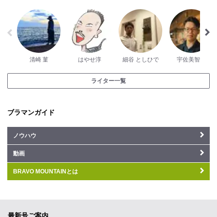
清崎 菫
はやせ淳
細谷 としひで
宇佐美智隆
ライター一覧
ブラマンガイド
ノウハウ
動画
BRAVO MOUNTAINとは
最新号ご案内