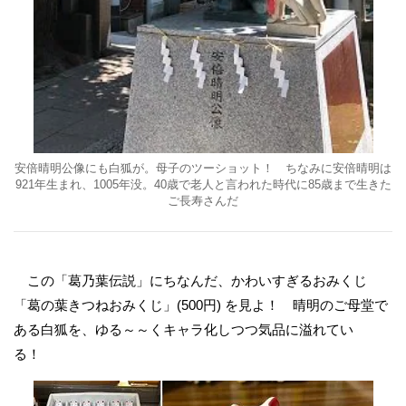
安倍晴明公像にも白狐が。母子のツーショット！ ちなみに安倍晴明は
921年生まれ、1005年没。40歳で老人と言われた時代に85歳まで生きた
ご長寿さんだ
この「葛乃葉伝説」にちなんだ、かわいすぎるおみくじ
「葛の葉きつねおみくじ」(500円) を見よ！ 晴明のご母堂で
ある白狐を、ゆる～～くキャラ化しつつ気品に溢れてい
る！