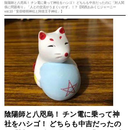
陰陽師と八咫烏！ チン電に乗って神社をハシゴ！ どちらも中吉だったのに「対人関
係に問題有り」「人との交流がうまくいかず」！？【関西おみくじジャーニー
vol.10「安倍晴明神社と阿倍王子神社」】
陰陽師と八咫烏！ チン電に乗って神
社をハシゴ！ どちらも中吉だったの