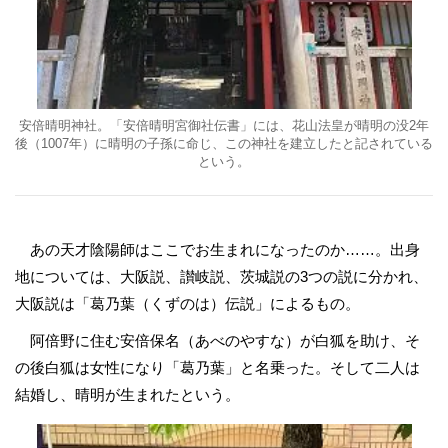
安倍晴明神社。「安倍晴明宮御社伝書」には、花山法皇が晴明の没2年
後（1007年）に晴明の子孫に命じ、この神社を建立したと記されている
という。
あの天才陰陽師はここでお生まれになったのか……。出身
地については、大阪説、讃岐説、茨城説の3つの説に分かれ、
大阪説は「葛乃葉（くずのは）伝説」によるもの。
阿倍野に住む安倍保名（あべのやすな）が白狐を助け、そ
の後白狐は女性になり「葛乃葉」と名乗った。そして二人は
結婚し、晴明が生まれたという。