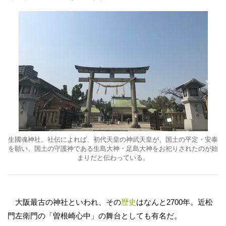
生國魂神社。
社伝によれば、初代天皇の神武天皇が、国土の平定・安泰
を願い、国土の守護神である生島大神・足島大神をお祀りされたのが始
まりだと伝わっている。
大阪最古の神社といわれ、その
歴史
はなんと2700年。近松
門左衛門の「曽根崎心中」の舞台としても有名だ。