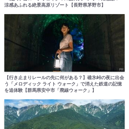
涼感あふれる絶景高原リゾート【長野県茅野市】
PR
【行き止まりレールの先に何がある？】碓氷峠の夜に出会
う「メロディック ライト ウォーク」で消えた鉄道の記憶
を追体験【群馬県安中市「廃線ウォーク」】