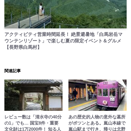
PR
アクティビティ営業時間延長！ 絶景避暑地「白馬岩岳マ
ウンテンリゾート」で楽しむ夏の限定イベント＆グルメ
【長野県白馬村】
関連記事
レビュー数は「清水寺の40分
あの歴史的人物の意外な墓所
の1」でも… 国宝8件・重要
がポツンとある。嵐山本線で
文化財は1万2000件！ 知る人
嵐山駅まで行き、帰りは北野