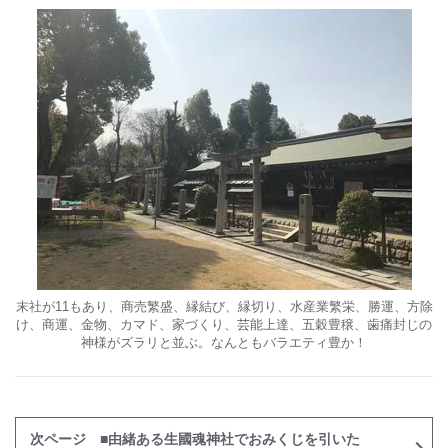
末社が11もあり、商売繁盛、縁結び、縁切り、水産業繁栄、勝運、方除
け、商運、金物、カマド、家づくり、芸能上達、五穀豊穣、歯痛封じの
神様がズラリと並ぶ。なんともバラエティ豊か！
次ページ ■由緒ある生國魂神社でおみくじを引いた