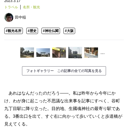
2023.3.17
トラベル
名所・観光
田中稲
#観光名所
#歴史
#神社仏閣
#大阪
…
フォトギャラリー この記事の全ての写真を見る
あれはなんだったのだろう――。私は昨年から今年にか
け、わが身に起こった不思議な出来事を記事にすべく、谷町
九丁目駅に降り立った。目的地、生國魂神社の最寄り駅であ
る。3番出口を出て、すぐ右に向かって歩いていくと歩道橋が
見えてくる。