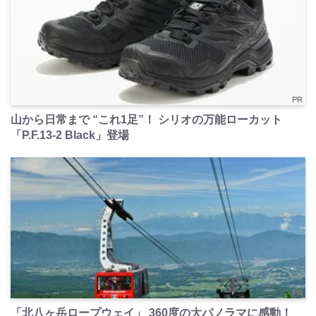
PR
山から日常まで “これ1足”！ シリオの万能ローカット
「P.F.13-2 Black」登場
PR
「北八ヶ岳ロープウェイ」 360度の大パノラマに感動！