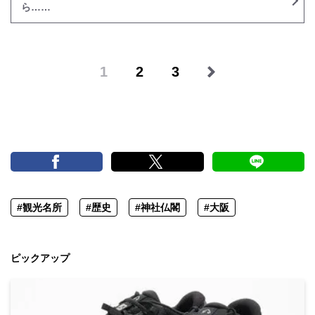
ら……
1
2
3
#観光名所
#歴史
#神社仏閣
#大阪
ピックアップ