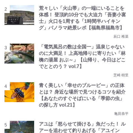
荒々しい「火山帯」の一端にいることを
体感！ 登頂約10分でも大迫力「吾妻小富
士」火口を1周する「1時間半ハイキン
グ」パノラマ絶景レポ【福島県福島市】
辰口 稚菜
「電気風呂の数は全国一」温泉じゃない
のに大満足！ 上高地帰りに寄りたい「林
檎の湯屋 おぶ～」【山帰り、今日はどこ
でととのう？ vol.7】
芝崎 樹里
青く美しい「幸せのブルービー」の正体
とは？ 身近な場所で見つけるコツを紹介
【あなたのすぐそばにいる「季節の虫」
の探し方 vol.21】
亀田恭平
アユは「怒らせて掛ける」魚だった！ ル
アーを追わせて釣りあげる「アユイン