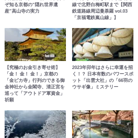
ぞ知る京都の“隠れ世界遺
線で北野白梅町駅まで【関西
産”高山寺の実力
鉄道路線周辺曼荼羅 vol.03
「京福電鉄嵐山線」】
【究極のお金引き寄せ術】
2023年卯年はさらに幸運を招
「金！ 金！ 金！」京都の
く！？ 日本有数のパワースポ
「金ピカ寺」行列のできる御
ット「出雲大社」の「66羽の
金神社から金閣寺、清正宮を
ウサギ像」ミステリー
巡って「アウトドア軍資金」
祈願