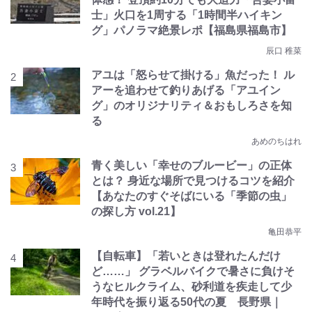
士」火口を1周する「1時間半ハイキン
グ」パノラマ絶景レポ【福島県福島市】
辰口 稚菜
アユは「怒らせて掛ける」魚だった！ ル
アーを追わせて釣りあげる「アユイン
グ」のオリジナリティ＆おもしろさを知
る
あめのちはれ
青く美しい「幸せのブルービー」の正体
とは？ 身近な場所で見つけるコツを紹介
【あなたのすぐそばにいる「季節の虫」
の探し方 vol.21】
亀田恭平
【自転車】「若いときは登れたんだけ
ど……」 グラベルバイクで暑さに負けそ
うなヒルクライム、砂利道を疾走して少
年時代を振り返る50代の夏 長野県｜