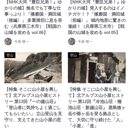
【NHK大河『豊臣兄弟！』ゆ
【NHK大河『豊臣兄弟！』ゆ
かりの城】無名でも丁寧な仕
かりの城】突入するのはイノ
事っぷり！「播磨国・満田城
チガケ！？「播磨国・満田城
〈後編〉」 多重堀切に息を吞
〈前編〉」 城内地形に驚きの
む（兵庫県三木市）【戦国の
連続！（兵庫県三木市）【戦
山城を攻める vol.06】
国の山城を攻める vol.05】
今泉 慎一
今泉 慎一
登山
登山
【特集 そこに山小屋を興し
【特集 そこに山小屋を興し
て】北アルプス山小屋ヒスト
て】北アルプス山小屋ヒスト
リー 第13回『一の越山荘』
リー 第12回『冷池山荘・種
「登山者に気持ちよく過ごし
池山荘・新越山荘』 鹿島槍ヶ
てもらいたい」 立山登山を見
岳や爺ヶ岳を登る拠点とし
守り、支えてきた山小屋の思
て、大切に守り続けた「人」
い
「小屋」「道」