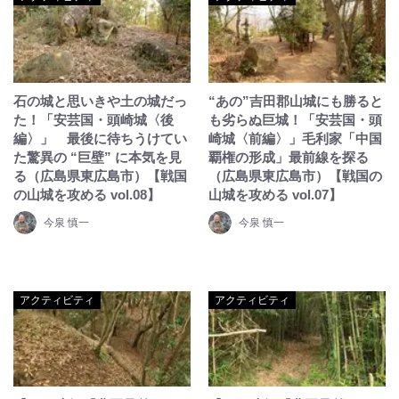
石の城と思いきや土の城だっ
“あの”吉田郡山城にも勝ると
た！「安芸国・頭崎城〈後
も劣らぬ巨城！「安芸国・頭
編〉」 最後に待ちうけてい
崎城〈前編〉」毛利家「中国
た驚異の “巨壁” に本気を見
覇権の形成」最前線を探る
る（広島県東広島市）【戦国
（広島県東広島市）【戦国の
の山城を攻める vol.08】
山城を攻める vol.07】
今泉 慎一
今泉 慎一
アクティビティ
アクティビティ