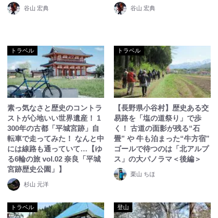
谷山 宏典
谷山 宏典
トラベル
トラベル
素っ気なさと歴史のコントラ
【長野県小谷村】歴史ある交
ストが心地いい世界遺産！ 1
易路を「塩の道祭り」で歩
300年の古都「平城宮跡」自
く！ 古道の面影が残る“石
転車で走ってみた！ なんと中
畳” や 牛も泊まった“牛方宿”
には線路も通っていて…【ゆ
ゴールで待つのは「北アルプ
る6輪の旅 vol.02 奈良「平城
ス」の大パノラマ＜後編＞
宮跡歴史公園」】
栗山 ちほ
杉山 元洋
トラベル
登山