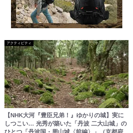
アクティビティ
【NHK大河『豊臣兄弟！』ゆかりの城】実に
しつこい… 光秀が築いた「丹波 二大山城」の
ひとつ「丹波国・周山城〈前編〉」（京都府