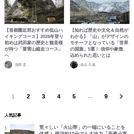
【首都圏近郊おすすめ低山ハ
【知れば歴史や文化＆自然が
イキングコース】2026年登り
わかる】「山」がデザインの
初めは武田家の歴史と観音様
モチーフとなっている「世界
が待つ「要害山縦走コース」
の国旗」5選！ 信仰や象徴、
へ
込められた思いとは
池田 圭
金山 久遠
1
2
3
4
5
9
…
人気記事
荒々しい「火山帯」の一端にいることを
体感！ 登頂約10分でも大迫力「吾妻小富