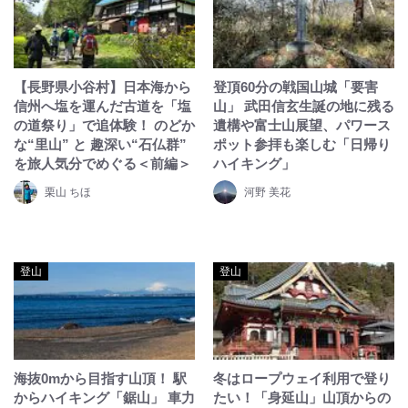
【長野県小谷村】日本海から
登頂60分の戦国山城「要害
信州へ塩を運んだ古道を「塩
山」 武田信玄生誕の地に残る
の道祭り」で追体験！ のどか
遺構や富士山展望、パワース
な“里山” と 趣深い“石仏群”
ポット参拝も楽しむ「日帰り
を旅人気分でめぐる＜前編＞
ハイキング」
栗山 ちほ
河野 美花
登山
登山
海抜0mから目指す山頂！ 駅
冬はロープウェイ利用で登り
からハイキング「鋸山」 車力
たい！「身延山」山頂からの