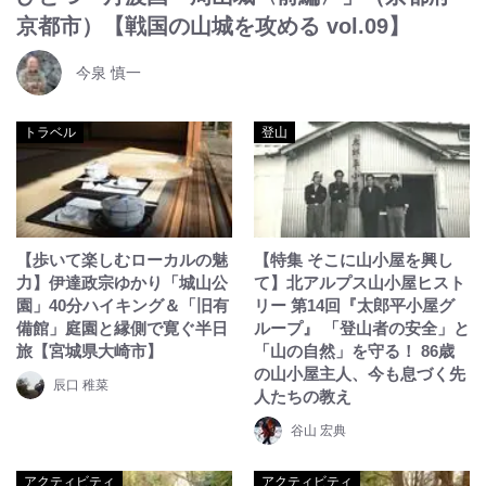
京都市）【戦国の山城を攻める vol.09】
今泉 慎一
トラベル
登山
【歩いて楽しむローカルの魅
【特集 そこに山小屋を興し
力】伊達政宗ゆかり「城山公
て】北アルプス山小屋ヒスト
園」40分ハイキング＆「旧有
リー 第14回『太郎平小屋グ
備館」庭園と縁側で寛ぐ半日
ループ』 「登山者の安全」と
旅【宮城県大崎市】
「山の自然」を守る！ 86歳
の山小屋主人、今も息づく先
辰口 稚菜
人たちの教え
谷山 宏典
アクティビティ
アクティビティ