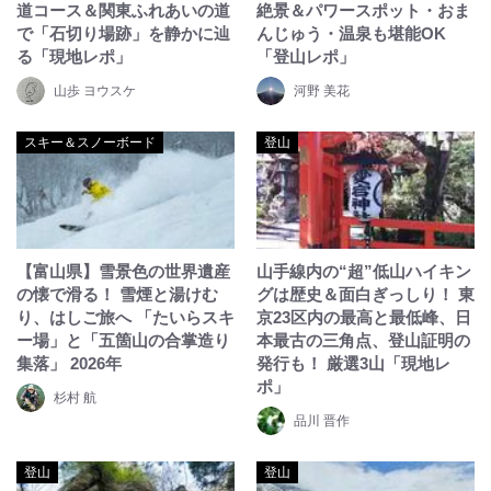
道コース＆関東ふれあいの道
絶景＆パワースポット・おま
で「石切り場跡」を静かに辿
んじゅう・温泉も堪能OK
る「現地レポ」
「登山レポ」
山歩 ヨウスケ
河野 美花
スキー＆スノーボード
登山
【富山県】雪景色の世界遺産
山手線内の“超”低山ハイキン
の懐で滑る！ 雪煙と湯けむ
グは歴史＆面白ぎっしり！ 東
り、はしご旅へ 「たいらスキ
京23区内の最高と最低峰、日
ー場」と「五箇山の合掌造り
本最古の三角点、登山証明の
集落」 2026年
発行も！ 厳選3山「現地レ
ポ」
杉村 航
品川 晋作
登山
登山