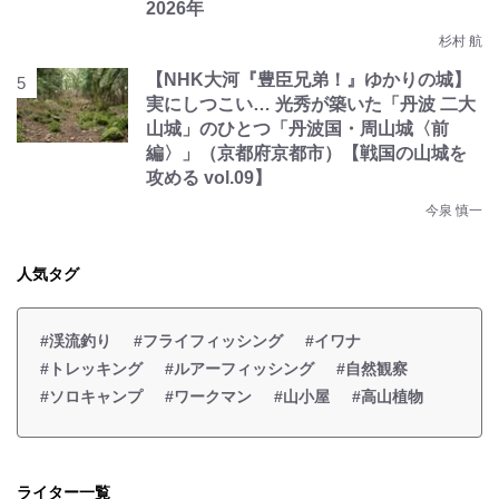
2026年
杉村 航
【NHK大河『豊臣兄弟！』ゆかりの城】
実にしつこい… 光秀が築いた「丹波 二大
山城」のひとつ「丹波国・周山城〈前
編〉」（京都府京都市）【戦国の山城を
攻める vol.09】
今泉 慎一
人気タグ
#渓流釣り
#フライフィッシング
#イワナ
#トレッキング
#ルアーフィッシング
#自然観察
#ソロキャンプ
#ワークマン
#山小屋
#高山植物
ライター一覧