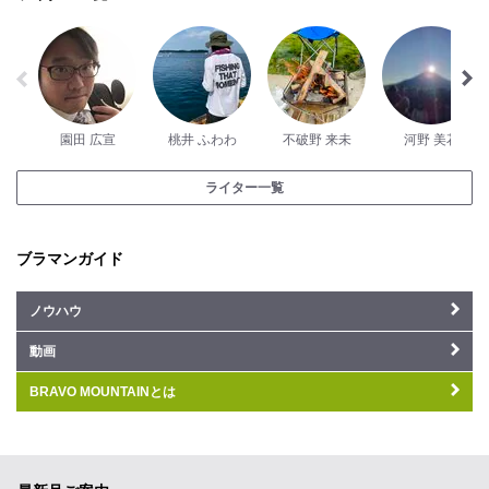
園田 広宣
桃井 ふわわ
不破野 来未
河野 美花
ライター一覧
ブラマンガイド
ノウハウ
動画
BRAVO MOUNTAINとは