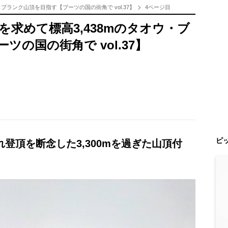
ブランク山頂を目指す【ブーツの国の街角で vol.37】
4ページ目
求めて標高3,438mのタオウ・ブ
の国の街角で vol.37】
ピ
登頂を断念した3,300mを過ぎた山頂付