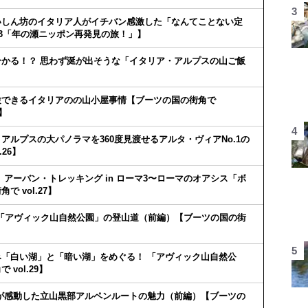
いしん坊のイタリア人がイチバン感激した「なんてことない定
.23「年の瀬ニッポン再発見の旅！」】
かる！？ 思わず涎が出そうな「イタリア・アルプスの山ご飯
験できるイタリアのの山小屋事情【ブーツの国の街角で
5】
ルプスの大パノラマを360度見渡せるアルタ・ヴィアNo.1の
26】
アーバン・トレッキング in ローマ3〜ローマのオアシス「ボ
 vol.27】
す「アヴィック山自然公園」の登山道（前編）【ブーツの国の街
「白い湖」と「暗い湖」をめぐる！ 「アヴィック山自然公
vol.29】
が感動した立山黒部アルペンルートの魅力（前編）【ブーツの