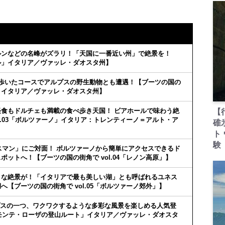
ルンなどの名峰がズラリ！「天国に一番近い州」で絶景を！
ル」イタリア／ヴァッレ・ダオスタ州】
歩いたコースでアルプスの野生動物とも遭遇！【ブーツの国の
」イタリア／ヴァッレ・ダオスタ州】
食もドルチェも満載の食べ歩き天国！ ビアホールで味わう絶
【
l.03「ボルツァーノ」イタリア：トレンティーノ＝アルト・ア
碓
ト
験
イスマン」にご対面！ ボルツァーノから簡単にアクセスできるド
ットへ！【ブーツの国の街角で vol.04「レノン高原」】
うな絶景が！「イタリアで最も美しい湖」とも呼ばれるユネス
【ブーツの国の街角で vol.05「ボルツァーノ郊外」】
プスの一つ、ワクワクするような多彩な風景を楽しめる人気登
6「モンテ・ローザの登山ルート」イタリア／ヴァッレ・ダオスタ