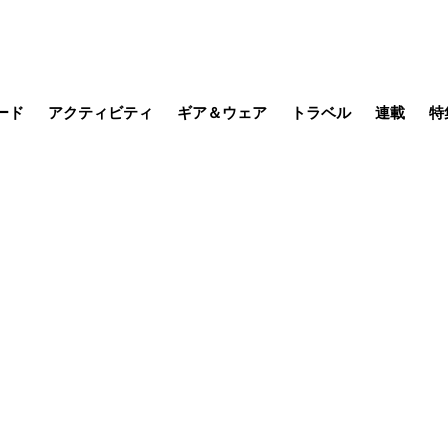
ード
アクティビティ
ギア＆ウェア
トラベル
連載
特
メラ
MTB
写真・動画
その他アクティビティ
キャンプ
スノー
その他
温泉・宿
名所・観光
季節の虫
日本で山
缶詰博士の
そこに山
ブーツの
日本人ハイカ
低山小道
尾瀬ガイド
わたし、
その他連
フィッシング
登山
食事・お酒
山帰り、