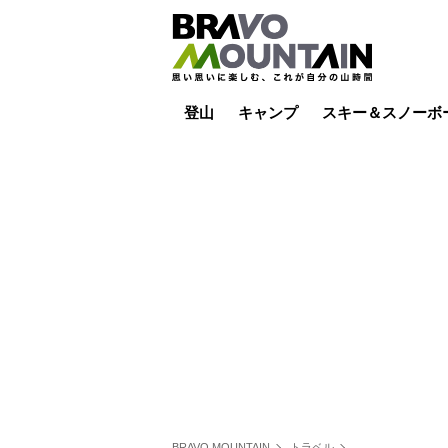
登山
キャンプ
スキー＆スノーボ
山小屋泊
山小屋ライブカメラ
テント泊
雪山
低山
山ご飯
その他登山
焚き火
その他キャンプ
スキー場ライブカ
バックカントリー
日帰り
キャンプ飯
スキー場
BRAVO MOUNTAIN
トラベル