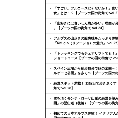
「すごい。フルコースじゃないか！」食
食」とは！？【ブーツの国の街角で vol
「山好きには食いしん坊が多い」理由が分
」【ブーツの国の街角で vol.24】
アルプスの山歩きの醍醐味をたっぷり体
「Rifugio（リフージョ）の魅力」 vol.2
「トレッキングでもチェアリフトでも！」ア
ショートコース【ブーツの国の街角で vol.
スペイン広場から徒歩数分で緑の楽園へ！ 
ルゲーゼ公園」を歩く〜【ブーツの国の街角で
絶景スポット満載！ 1泊2日で歩き尽く
角で vol.28】
雪を頂くモンテ・ローザ山脈の絶景を望み
園」の登山道（後編）【ブーツの国の街角で 
初めての日本アルプス体験！ イタリア人