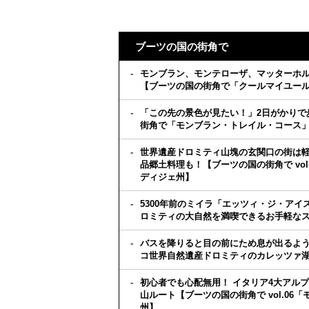
ブーツの国の街角で
モンブラン、モンテローザ、マッターホ
【ブーツの国の街角で「クールマイユー
「この先の景色が見たい！」2日がかりで
街角で「モンブラン・トレイル・コース
世界遺産ドロミティ山塊の玄関口の街は軽
品郷土料理も！【ブーツの国の街角で vo
ディジェ州】
5300年前のミイラ「エッツィ・ジ・ア
ロミティの大自然を満喫できるお手軽なスポ
バスを降りると目の前にため息が出るよ
コ世界自然遺産ドロミティのカレッツァ湖へ
初心者でも心配無用！ イタリア4大アル
山ルート【ブーツの国の街角で vol.0
州】