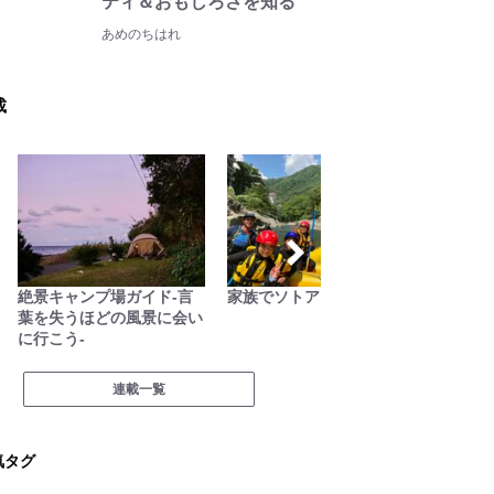
ティ＆おもしろさを知る
あめのちはれ
載
絶景キャンプ場ガイド-言
家族でソトアソビ
低山カ
葉を失うほどの風景に会い
に行こう-
連載一覧
気タグ