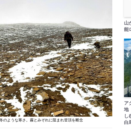
山
能ロ
ア
地
し
は真冬のような寒さ。霧とみぞれに阻まれ登頂を断念
白