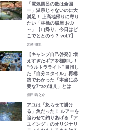
「電気風呂の数は全国
一」温泉じゃないのに大
満足！ 上高地帰りに寄り
たい「林檎の湯屋 おぶ
～」【山帰り、今日はど
こでととのう？ vol.7】
芝崎 樹里
【キャンプ自己啓発】増
えすぎたギアを棚卸し！
“ウルトラライト” 目指し
た「自分スタイル」再構
築でわかった「本当に必
要な7つの道具」とは
猫田 猫之介
アユは「怒らせて掛け
る」魚だった！ ルアーを
追わせて釣りあげる「ア
ユイング」のオリジナリ