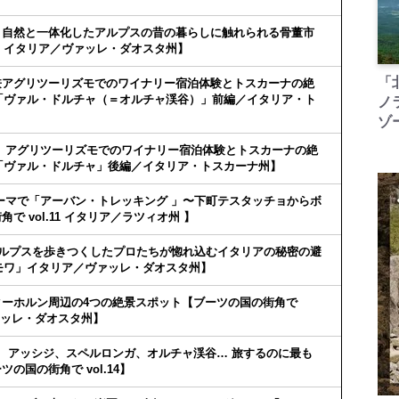
と自然と一体化したアルプスの昔の暮らしに触れられる骨董市
ール」イタリア／ヴァッレ・ダオスタ州】
「
兼アグリツーリズモでのワイナリー宿泊体験とトスカーナの絶
09「ヴァル・ドルチャ（＝オルチャ渓谷）」前編／イタリア・ト
ノ
ゾ
 アグリツーリズモでのワイナリー宿泊体験とトスカーナの絶
10「ヴァル・ドルチャ」後編／イタリア・トスカーナ州】
ーマで「アーバン・トレッキング 」〜下町テスタッチョからボ
 vol.11 イタリア／ラツィオ州 】
アルプスを歩きつくしたプロたちが惚れ込むイタリアの秘密の避
シャモワ」イタリア／ヴァッレ・ダオスタ州】
ーホルン周辺の4つの絶景スポット【ブーツの国の街角で
ヴァッレ・ダオスタ州】
 アッシジ、スペルロンガ、オルチャ渓谷… 旅するのに最も
国の街角で vol.14】