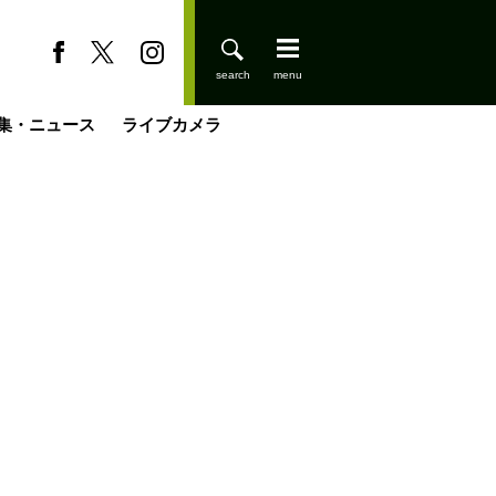
集・ニュース
ライブカメラ
登りはじめました
缶たん”CAN”P料理
小屋を興して
国の街角で
ーのネパール移住見聞録「Like a Rolling Stone」
具＆技術研究所
きららの“おぜ沼“日記
山小屋はじめます
載
スキー場
今日はどこでととのう？
山小屋