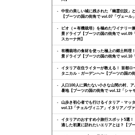
中世の美しい城に残された「幽霊伝説」
【ブーツの国の街角で vol.07「ヴェ
ビオ（＝有機栽培）を極めたワイナリー
景ドライブ【ブーツの国の街角で vol.
スカーナ州】
有機栽培の食材を使った極上の郷土料理！
景ドライブ【ブーツの国の街角で vol.
イタリア在住ライターが教える！ 首都ロ
タニカル・ガーデンへ〜【ブーツの国の街角で
人口100人に満たない小さな山間の村、
暑地【ブーツの国の街角で vol.12「
山歩き初心者でも行けるイタリア・マッタ
vol.13「チェルヴィニア」イタリア／
イタリアのおすすめ小旅行スポット5選！
適した初夏に訪れたいエリアとは？【ブーツの