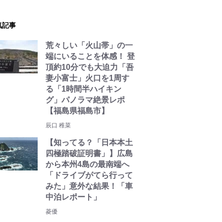
気記事
荒々しい「火山帯」の一
端にいることを体感！ 登
頂約10分でも大迫力「吾
妻小富士」火口を1周す
る「1時間半ハイキン
グ」パノラマ絶景レポ
【福島県福島市】
辰口 稚菜
【知ってる？「日本本土
四極踏破証明書」】広島
から本州4島の最南端へ
「ドライブがてら行って
みた」意外な結果！「車
中泊レポート」
菱優