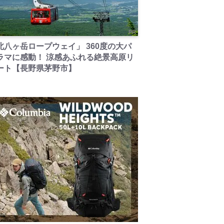
PR
北八ヶ岳ロープウェイ」 360度の大パ
ラマに感動！ 涼感あふれる絶景高原リ
ート【長野県茅野市】