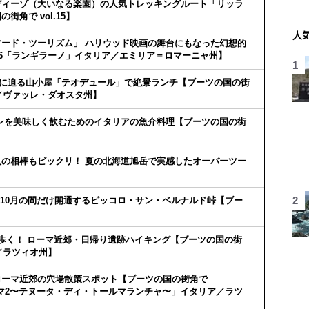
ディーゾ（大いなる楽園）の人気トレッキングルート「リッラ
角で vol.15】
人
ード・ツーリズム」 ハリウッド映画の舞台にもなった幻想的
.16「ランギラーノ」イタリア／エミリア＝ロマーニャ州】
目前に迫る山小屋「テオデュール」で絶景ランチ【ブーツの国の街
ア／ヴァッレ・ダオスタ州】
ンを美味しく飲むためのイタリアの魚介料理【ブーツの国の街
】
の相棒もビックリ！ 夏の北海道旭岳で実感したオーバーツー
】
ら10月の間だけ開通するピッコロ・サン・ベルナルド峠【ブー
歩く！ ローマ近郊・日帰り遺跡ハイキング【ブーツの国の街
ア／ラツィオ州】
ローマ近郊の穴場散策スポット【ブーツの国の街角で
 ローマ2〜テヌータ・ディ・トールマランチャ〜」イタリア／ラツ