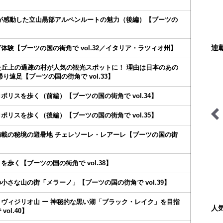
が感動した立山黒部アルペンルートの魅力（後編）【ブーツの
連
験【ブーツの国の街角で vol.32／イタリア・ラツィオ州】
た丘上の過疎の村が人気の観光スポットに！ 理由は日本のあの
遠足【ブーツの国の街角で vol.33】
リスを歩く（前編）【ブーツの国の街角で vol.34】
リスを歩く（後編）【ブーツの国の街角で vol.35】
料理と道具とアウトドア
映える山のテン場
載の秘境の避暑地 チェレソーレ・レアーレ【ブーツの国の街
歩く【ブーツの国の街角で vol.38】
さな山の街「メラーノ」【ブーツの国の街角で vol.39】
ヴィジリオ山 ー 神秘的な黒い湖「ブラック・レイク」を目指
人
ol.40】