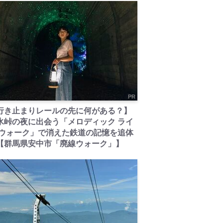
PR
行き止まりレールの先に何がある？】
氷峠の夜に出会う「メロディック ライ
 ウォーク」で消えた鉄道の記憶を追体
【群馬県安中市「廃線ウォーク」】