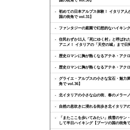
国の街角で vol.30】
初めての日本アルプス体験！ イタリア人
国の街角で vol.31】
ファンタジーの庭園で幻想的なハイキング体
住民わずか11人「死にゆく村」と呼ばれ
アニメ！ イタリアの「天空の城」まで日帰り
歴史ロマンに胸が熱くなるアテネ・アクロポ
歴史ロマンに胸が熱くなるアテネ・アクロポ
グライエ・アルプスの小さな宝石・魅力満
角で vol.36】
北イタリアの小さな山の街、春のメラーノを
自然の息吹きに浸れる街歩き北イタリアの小
「またここを歩いてみたい」残雪のサン・
して半日ハイキング【ブーツの国の街角で v