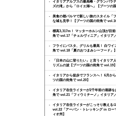
イタリアアルプスの最高峰・グランパラ
ズの滝」から「ロイエ湖へ」【ブーツの国の街
美食の都パルマで新しい旅のスタイル「フ
な城も見学！【ブーツの国の街角で vol
標高3,317m！ マッターホルン山頂が
角で vol.17「チェルヴィニア」イタリ
フライにパスタ、グリルも最高！ 白ワイ
角で vol.18「夏のおつまみシーフード」
「日本の山に登りたい」と言うイタリア人
リズムの波【ブーツの国の街角で vol.19
イタリアから徒歩でフランスへ！ 6月か
ツの国の街角で vol.20】
イタリア在住ライターが2千年前の港跡を
角で vol.21「フィウミチーノ」イタリ
イタリア在住ライターがこっそり教える
vol.22「アーバン・トレッキング in
ィオ州】