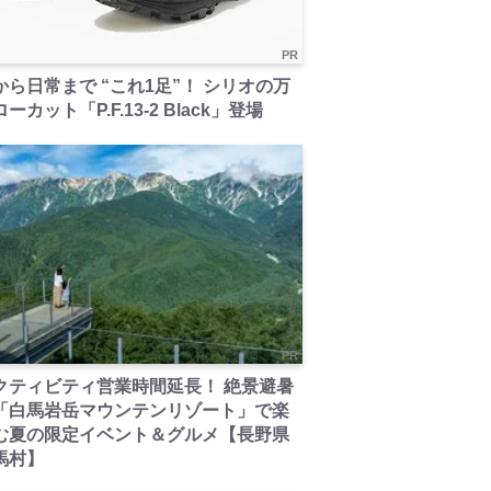
PR
から日常まで “これ1足”！ シリオの万
ーカット「P.F.13-2 Black」登場
PR
クティビティ営業時間延長！ 絶景避暑
「白馬岩岳マウンテンリゾート」で楽
む夏の限定イベント＆グルメ【長野県
馬村】